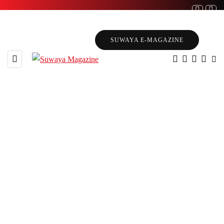
SUWAYA E-MAGAZINE
106 POSTS
BROWSING CATEGORY
පුවත්