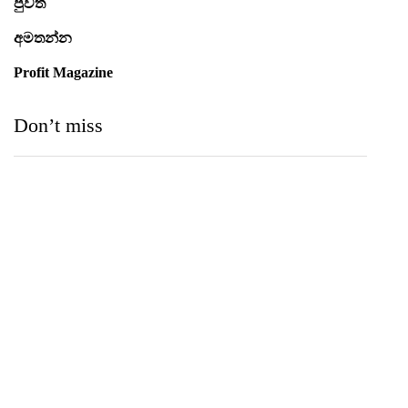
පුවත්
අමතන්න
Profit Magazine
Don’t miss
Medihelp Hospitals NCQP 2026 රන් හා රිදී සම්මාන
තුන බැගින් දිනයි