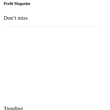
Profit Magazine
Don’t miss
Medihelp Hospitals NCQP 2026 රන් හා රිදී සම්මාන
තුන බැගින් දිනයි
IIHS Biological Foundation Programme සාමාන්‍ය
පෙළෙන් පසු ගෝලීය සෞඛ්‍ය වෘත්තිවලට නව
Trending