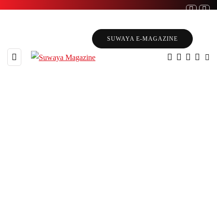
SUWAYA E-MAGAZINE
106 POSTS
BROWSING CATEGORY
පුවත්