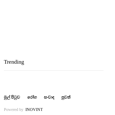
Medihelp Hospitals NCQP 2026 රන් හා රිදී සම්මාන
තුන බැගින් දිනයි
IIHS Biological Foundation Programme සාමාන්‍ය
පෙළෙන් පසු ගෝලීය සෞඛ්‍ය වෘත්තිවලට නව
Trending
මාවතක් විවර කරයි
මුල් පිටුව
රෝග
සංවාද
පුවත්
Powered by
INOVINT