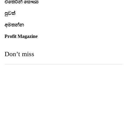
එතෙරින් සෞඛ්‍ය
පුවත්
අමතන්න
Profit Magazine
Don’t miss
Medihelp Hospitals NCQP 2026 රන් හා රිදී සම්මාන
තුන බැගින් දිනයි