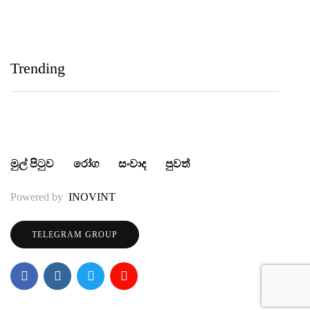
IIHS Biological Foundation Programme සාමාන්‍ය
පෙළෙන් පසු ගෝලීය සෞඛ්‍ය වෘත්තිවලට නව
Trending
මාවතක් විවර කරයි
මුල් පිටුව
රෝග
සංවාද
පුවත්
Powered by
INOVINT
TELEGRAM GROUP