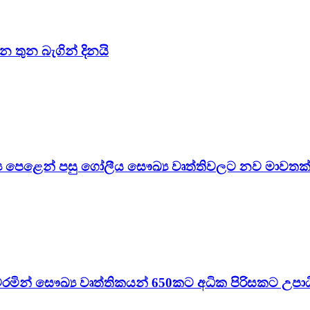
ාන තුන බැගින් දිනයි
්‍ය පෙළෙන් පසු ගෝලීය සෞඛ්‍ය වෘත්තිවලට නව මාවතක්
රමින් සෞඛ්‍ය වෘත්තිකයන් 650කට අධික පිරිසකට උපාධි