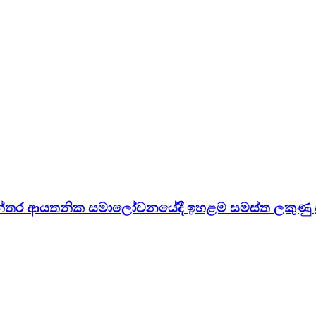
ාන්තර ආයතනික සමාලෝචනයේදී ඉහළම සමස්ත ලකුණු ප්‍ර