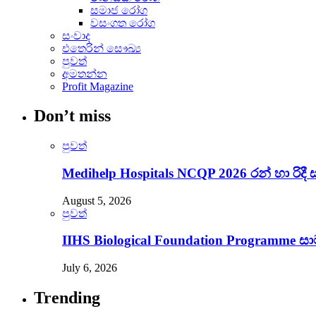
සමාජ රෝග
වසංගත රෝග
සංවාද
එතෙරින් සෞඛ්‍ය
පුවත්
අමතන්න
Profit Magazine
Don’t miss
පුවත්
Medihelp Hospitals NCQP 2026 රන් හා රිදී 
August 5, 2026
පුවත්
IIHS Biological Foundation Programme 
July 6, 2026
Trending