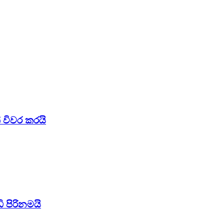
 විවර කරයි
 පිරිනමයි