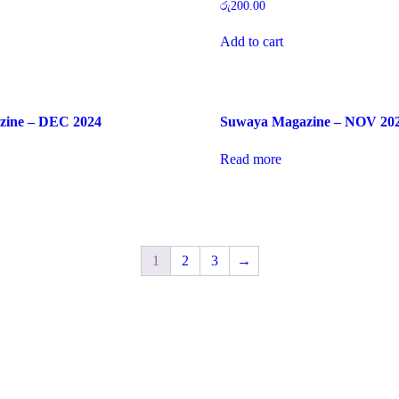
රු
200.00
Add to cart
zine – DEC 2024
Suwaya Magazine – NOV 20
Read more
1
2
3
→