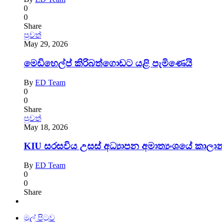
0
0
Share
පුවත්
May 29, 2026
මෙඩිහෙල්ප් කිරිබත්ගොඩට යළි පැමිණෙයි
By
ED Team
0
0
Share
පුවත්
May 18, 2026
KIU සරසවිය උසස් අධ්‍යාපන අමාත්‍යංශයේ කාල
By
ED Team
0
0
Share
මුල් පිටුව