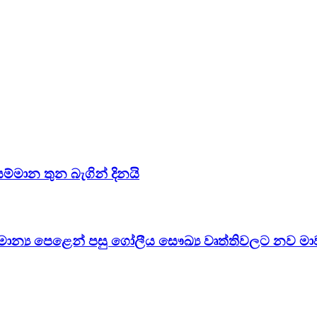
සම්මාන තුන බැගින් දිනයි
සාමාන්‍ය පෙළෙන් පසු ගෝලීය සෞඛ්‍ය වෘත්තිවලට නව මා