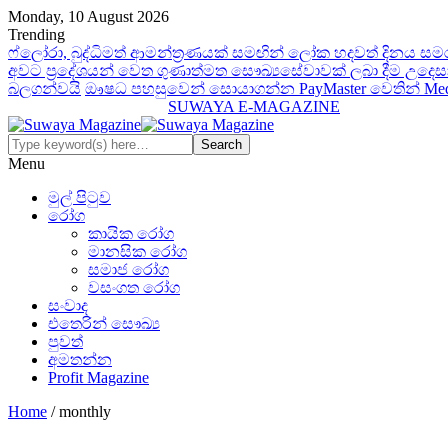
Monday, 10 August 2026
Trending
ෆ්ලෝරා, බුද්ධිමත් ආමන්ත්‍රණයක් සමඟින් ලෝක හදවත් දිනය සම
අවට ප‍්‍රදේශයන් වෙත ගුණාත්මත සෞඛ්‍යසේවාවක් ලබා දීම උදෙසා
බලගන්වයි
ඖෂධ පහසුවෙන් සොයාගන්න PayMaster වෙතින් MediS
SUWAYA E-MAGAZINE
Menu
මුල් පිටුව
රෝග
කායික රෝග
මානසික රෝග
සමාජ රෝග
වසංගත රෝග
සංවාද
එතෙරින් සෞඛ්‍ය
පුවත්
අමතන්න
Profit Magazine
Home
/ monthly