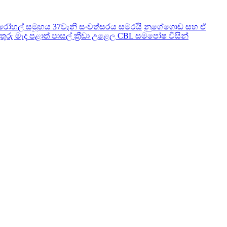
ෝහල් සමූහය 37වැනි සංවත්සරය සමරයි
නුගේගොඩ සහ ඒ
තුරු මැද පළාත් පාසල් ක්‍රීඩා උළෙල CBL සමපෝෂ විසින්