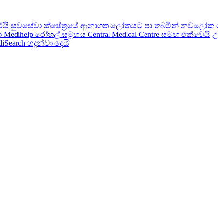
රයි
සුවසේවා ක්ෂේත්‍රයේ ආනාගත ලෝකයට පා තබමින් නවලෝක ර
 Medihelp රෝහල් සමූහය Central Medical Centre සමඟ එක්වෙයි
උ
earch හදුන්වා දෙයි