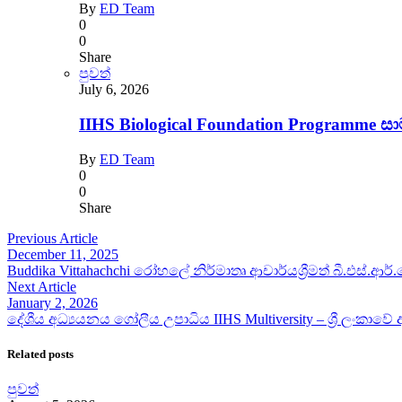
By
ED Team
0
0
Share
පුවත්
July 6, 2026
IIHS Biological Foundation Programme 
By
ED Team
0
0
Share
Previous Article
December 11, 2025
Buddika Vittahachchi රෝහලේ නිර්මාතෘ ආචාර්යශ්‍රීමත් බී.එස්.ආ
Next Article
January 2, 2026
දේශීය අධ්‍යයනය ගෝලීය උපාධිය IIHS Multiversity – ශ්‍රී ලංකාව
Related posts
පුවත්