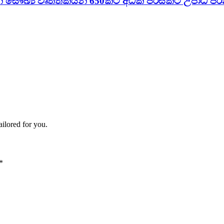
් සෞඛ්‍ය වෘත්තිකයන් 650කට අධික පිරිසකට උපාධි පිර
ailored for you.
*