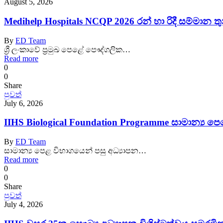
August 5, 2026
Medihelp Hospitals NCQP 2026 රන් හා රිදී සම්මාන තු
By
ED Team
ශ්‍රී ලංකාවේ ප්‍රමුඛ පෙළේ පෞද්ගලික…
Read more
0
0
Share
පුවත්
July 6, 2026
IIHS Biological Foundation Programme සාමාන්‍ය 
By
ED Team
සාමාන්‍ය පෙළ විභාගයෙන් පසු අධ්‍යාපන…
Read more
0
0
Share
පුවත්
July 4, 2026