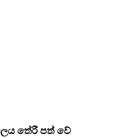
ලය තේරී පත් වේ