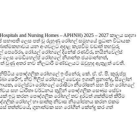
te Hospitals and Nursing Homes – APHNH) 2025 – 2027 කාලය සඳහා
 සභාපති ලෙස පත් වූ රුහුණු රෝහල් සමූහයේ ප්‍රධාන විධායක
ාත්මකභාවය යන අංශවලට අදාළ කැපවීම වඩාත් තහවුරු
ල් පෙරේරා
,
රෝයල් රෝහලේ දිනේෂ් රණවීර
,
නයින්වෙල්ස්
 ලෙස මෙඩිහෙල්ප් රෝහලේ නිශාන්ත ජයමාන්නත්
,
ත් වුණු අතර නව නිලධාරී මණ්ඩලයට ඔවුහුද ඇතුළත් වෙති.
නිපිටිය පෞද්ගලික රෝහලේ ඉංජිනේරු කේ. ඒ. ඒ. පී. කුරුප්පු
බා ෂෙරිෆ්
,
නිව් ෆිලිප් රෝහලේ වෛද්‍ය ඉශානි ප්‍රනාන්දු
,
සිලෝන්
ිනායක
,
මෙල්ස්ටා රෝහලේ රොෂිටා නිරෝෂන් සහ සිංහ රෝහලේ
්වය සහ ධාරිතා වර්ධනය තුළින් පෞද්ගලික සෞඛ්‍ය සේවා
ක් ඉටු කරන පෞද්ගලික රෝහල් තව දුරටත් ශක්තිමත් කිරීම
පෞද්ගලික රෝහල් හා සාත්තු නිවාස නියෝජනය කරන එකම
උසස් තත්ත්වයේ
,
ගුනාත්මක සහ රෝගීන් කේන්ද්‍ර කර ගත්