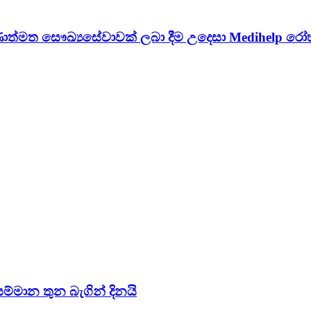
ත්මත සෞඛ්‍යසේවාවක් ලබා දීම උදෙසා Medihelp රෝහල
සම්මාන තුන බැගින් දිනයි