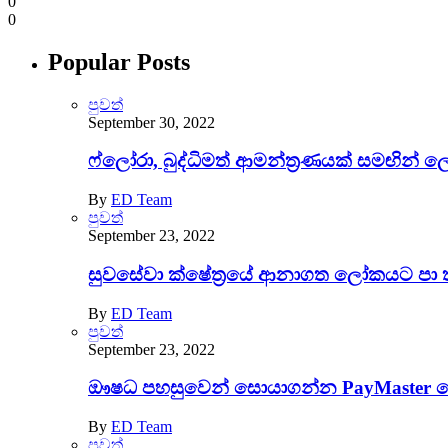
0
0
Popular Posts
පුවත්
September 30, 2022
ෆ්ලෝරා, බුද්ධිමත් ආමන්ත්‍රණයක් සමඟින් 
By
ED Team
පුවත්
September 23, 2022
සුවසේවා ක්ෂේත්‍රයේ ආනාගත ලෝකයට පා 
By
ED Team
පුවත්
September 23, 2022
ඖෂධ පහසුවෙන් සොයාගන්න PayMaster වෙති
By
ED Team
පුවත්