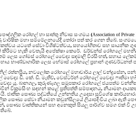
ද්ගලික රෝහල් හා සාත්තු නිවාස සංගමය
(
Association of Priva
 වාර්ෂික මහා සම්මේලනයේදී තෝරා පත් කර ගෙන තිබේ.
සංගමයේ
 නායකත්වය යටතේ සේවා විශිෂ්ටත්වය
,
සහයෝගිතාව සහ සායනික ගුණ
 කිරීමට හැකි වෙතැයි අපේක්ෂා කෙරේ.
ඩර්ඩන්ස් රෝහලේ මහනි
කම් ලෙස ගෝමස් රෝහලේ වෛද්‍ය සඳමාලි වීරසිංහත්
,
සහාය ලේකම්
හාය භාණ්ඩාගාරික ලෙස හේමාස් රෝහලේ ප්‍රභාන් ගුණවර්ධනත් ප
් රත්නප්‍රිය
,
නවලෝක රෝහලේ මහාචාර්ය ලාල් චන්ද්‍රසේන
,
පන්
 වෛද්‍ය ඩී. කේ. ඩී. මැතිව්
,
වෙස්ටර්න් රෝහලේ වෛද්‍ය ෆාතිමා හබි
ෛද්‍ය යූ. බානගල
,
කුරුණෑගල සමූපකාර රෝහලේ ජයපත්ම වන්න
් වික්‍රමසිංහ සඳහන් කළේ ප්‍රතිපත්ති සම්පාදනය
,
නියාමන දායකත
. ජාතික සෞඛ්‍ය පද්ධතියේ උන්නතිය උදෙසා සුවිශේෂ කාර්යභාරය
ික සෞඛ්‍ය සේවා නියාමන කවුන්සිලයේ ලියාපදිංචිය ලබා ඇති 
න්
,
සෞඛ්‍ය වෘත්තිකයන් සහ අනෙකුත් සියලු පාර්ශ්ව සමග එක් වී 
 තිබේ.