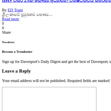
IIHS වසර 25ක සෞඛ්‍ය අධ්‍යාපන විශිෂ්ටත්වය සමරමින
By
ED Team
ශ්‍රී ලංකාවේ ප්‍රමුඛතම සෞඛ්‍ය…
Read more
0
0
Share
Newsletter
Become a Trendsetter
Sign up for Davenport’s Daily Digest and get the best of Davenport, t
Leave a Reply
Your email address will not be published.
Required fields are marked