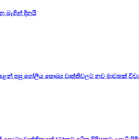
න බැගින් දිනයි
පෙළෙන් පසු ගෝලීය සෞඛ්‍ය වෘත්තිවලට නව මාවතක් විව