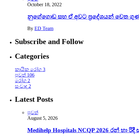
October 18, 2022
නුගේගොඩ සහ ඒ අවට ප‍්‍රදේශයන් වෙත ගුණා
By
ED Team
Subscribe and Follow
Categories
කායික රෝග
3
පුවත්
106
රෝග
2
සංවාද
2
Latest Posts
පුවත්
August 5, 2026
Medihelp Hospitals NCQP 2026 රන් හා රිදී 