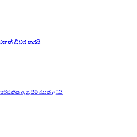
වතක් විවර කරයි
්තර්ජාතික ඇගැයීම් රැසක් ලබයි