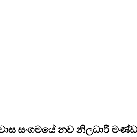
ිවාස සංගමයේ නව නිලධාරී මණ්ඩ