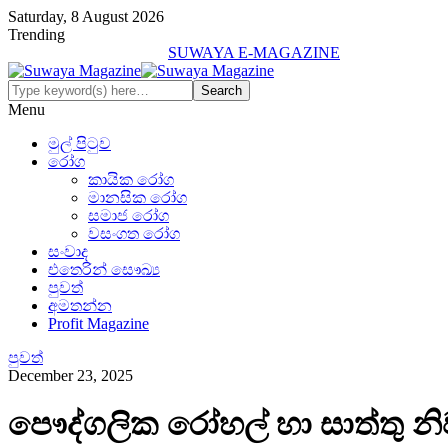
Saturday, 8 August 2026
Trending
SUWAYA E-MAGAZINE
Menu
මුල් පිටුව
රෝග
කායික රෝග
මානසික රෝග
සමාජ රෝග
වසංගත රෝග
සංවාද
එතෙරින් සෞඛ්‍ය
පුවත්
අමතන්න
Profit Magazine
පුවත්
December 23, 2025
පෞද්ගලික රෝහල් හා සාත්තු න