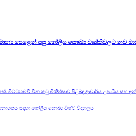
සාමාන්‍ය පෙළෙන් පසු ගෝලීය සෞඛ්‍ය වෘත්තිවලට නව මා
ර්.කේ. විට්ටහච්චි චීන කටු චිකිත්සාව පිළිබඳ ආචාර්ය උපාධිය සහ අන
ේ අනාගතය සඳහා ගෝලීය සෞඛ්‍ය විශ්ව විද්‍යාලය