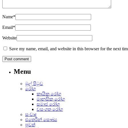
Name
*
Email
*
Website
Save my name, email, and website in this browser for the next ti
Menu
මුල් පිටුව
රෝග
කායික රෝග
මානසික රෝග
සමාජ රෝග
වසංගත රෝග
සංවාද
එතෙරින් සෞඛ්‍ය
පුවත්