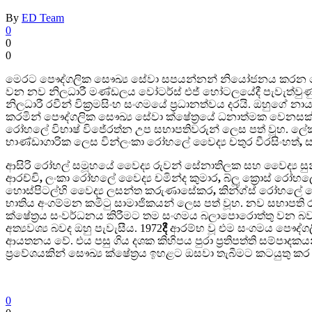
By
ED Team
0
0
0
මෙරට පෞද්ගලික සෞඛ්‍ය සේවා සපයන්නන් නියෝජනය කරන පෞ
වන නව නිලධාරී මණ්ඩලය වෝටර්ස් එජ් හෝටලයේදී පැවැත්වුණු
නිලධාරී රවීන් වික්‍රමසිංහ සංගමයේ ප්‍රධානත්වය දරයි. ඔහුගේ
කරමින් පෞද්ගලික සෞඛ්‍ය සේවා ක්ෂේත්‍රයේ ධනාත්මක වෙනසක්
රෝහලේ විභාෂ් විජේරත්න උප සභාපතිවරුන් ලෙස පත් වූහ. ලේ
භාණ්ඩාගාරික ලෙස වින්ලංකා රෝහලේ වෛද්‍ය චතුර වීරසිංහත්
,
ස
ආසිරි රෝහල් සමූහයේ වෛද්‍ය රුවන් සේනාතිලක සහ වෛද්‍ය සුනිල
ආරච්චි
,
ලංකා රෝහලේ වෛද්‍ය චමින්ද කුමාර
,
බ්ලූ ක්‍රොස් රෝහලේ
හොස්පිටල්හි වෛද්‍ය ලසන්ත කරුණාසේකර
,
කින්ග්ස් රෝහලේ ව
භාතිය අංගම්මන කමිටු සාමාජිකයන් ලෙස පත් වූහ. නව සභාපති රවීන
ක්ෂේත්‍රය සංවර්ධනය කිරීමට තම සංගමය බලාපොරොත්තු වන බවයි
අත්‍යවශ්‍ය බවද ඔහු පැවැසීය.
1972
දී
ආරම්භ වූ එම සංගමය පෞද්ගල
ආයතනය වේ. එය පසු ගිය දශක කිහිපය පුරා ප්‍රතිපත්ති සම්පාදකය
ප්‍රවේශයකින් සෞඛ්‍ය ක්ෂේත්‍රය ඉහළට ඔසවා තැබීමට කටයුතු කර
0