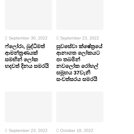
September 30, 2022
September 23, 2022
ෆ්ලෝරා, බුද්ධිමත්
සුවසේවා ක්ෂේත්‍රයේ
ආමන්ත්‍රණයක්
ආනාගත ලෝකයට
සමඟින් ලෝක
පා තබමින්
හදවත් දිනය සමරයි
නවලෝක රෝහල්
සමූහය 37වැනි
සංවත්සරය සමරයි
September 23, 2022
October 18, 2022