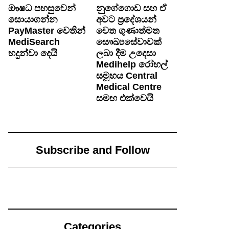
ඖෂධ පහසුවෙන්
නුගේගොඩ සහ ඒ
සොයාගන්න
අවට ප‍්‍රදේශයන්
PayMaster වෙතින්
වෙත ගුණාත්මත
MediSearch
සෞඛ්‍යසේවාවක්
හදුන්වා දෙයි
ලබා දීම උදෙසා
Medihelp රෝහල්
සමූහය Central
Medical Centre
සමඟ එක්වෙයි
Subscribe and Follow
Categories