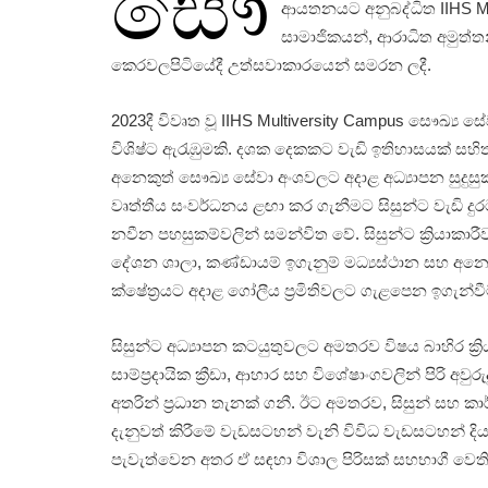
සෞ
ආයතනයට අනුබද්ධිත IIHS Mu
සාමාජිකයන්, ආරාධිත අමුත්ත
කෙරවලපිටියේදී උත්සවාකාරයෙන් සමරන ලදී.
2023දී විවෘත වූ IIHS Multiversity Campus සෞඛ්‍ය ස
විශිෂ්ට ඇරැඹුමකි. දශක දෙකකට වැඩි ඉතිහාසයක් ස
අනෙකුත් සෞඛ්‍ය සේවා අංශවලට අදාළ අධ්‍යාපන සුදුසුකම
වෘත්තීය සංවර්ධනය ළඟා කර ගැනීමට සිසුන්ට වැඩි දුර
නවීන පහසුකම්වලින් සමන්විත වේ. සිසුන්ට ක්‍රියාකාරීව
දේශන ශාලා, කණ්ඩායම් ඉගැනුම් මධ්‍යස්ථාන සහ අනෙ
ක්ෂේත්‍රයට අදාළ ගෝලීය ප්‍රමිතිවලට ගැළපෙන ඉගැන්වීම්
සිසුන්ට අධ්‍යාපන කටයුතුවලට අමතරව විෂය බාහිර ක්‍
සාම්ප්‍රදායික ක්‍රීඩා, ආහාර සහ විශේෂාංගවලින් පිරි 
අතරින් ප්‍රධාන තැනක් ගනී. ඊට අමතරව, සිසුන් සහ ක
දැනුවත් කිරීමේ වැඩසටහන් වැනි විවිධ වැඩසටහන් දියත
පැවැත්වෙන අතර ඒ සඳහා විශාල පිරිසක් සහභාගී වෙති