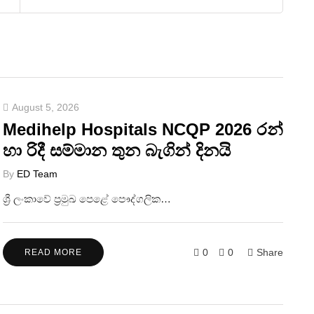
August 5, 2026
Medihelp Hospitals NCQP 2026 රන්
හා රිදී සම්මාන තුන බැගින් දිනයි
By
ED Team
ශ්‍රී ලංකාවේ ප්‍රමුඛ පෙළේ පෞද්ගලික…
0
0
Share
READ MORE