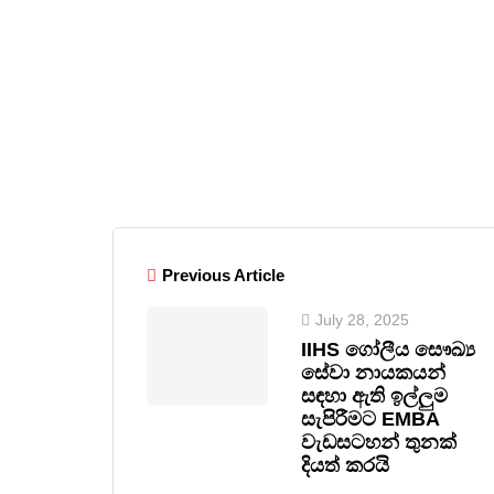
Previous Article
July 28, 2025
IIHS ගෝලීය සෞඛ්‍ය
සේවා නායකයන්
සඳහා ඇති ඉල්ලුම
සැපිරීමට EMBA
වැඩසටහන් තුනක්
දියත් කරයි