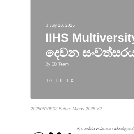
July 28, 2025
IIHS Multivers
දෙවන සංවත්සරය
By
ED Team
0
0
0
20250530B02 Future Minds 2025 V2
ඛ්‍ය සේවා අධ්‍යාපන ක්ෂේත්‍රයේ 