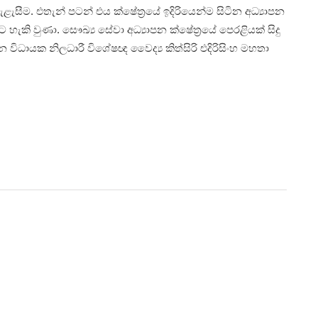
 සැළැසීම. එතැන් පටන් එය ක්ෂේත්‍රයේ ඉදිරියෙන්ම සිටින අධ්‍යාපන
ැකි වුණා. සෞඛ්‍ය සේවා අධ්‍යාපන ක්ෂේත්‍රයේ පෙරළියක් සිදු
 විධායක නිලධාරී විශේෂඥ වෛද්‍ය කිත්සිරි එදිරිසිංහ මහතා