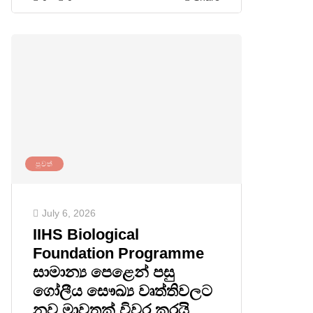
පුවත්
July 6, 2026
IIHS Biological
Foundation Programme
සාමාන්‍ය පෙළෙන් පසු
ගෝලීය සෞඛ්‍ය වෘත්තිවලට
නව මාවතක් විවර කරයි