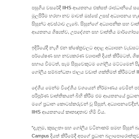
පසුගිය වසරේදී IIHS ආයතනය එක්සත් රාජධානියේ සරේ
මුලපිරීම හරහා නව මාවත් ඔස්සේ උසස් අධ්‍යාපනය හැදෑ
සිසුන්ට අවස්ථාව ලැබේ. සිසුන්ගේ අධ්‍යාපනික සහ වෘ
ආයතනය ශිෂ්‍යත්ව, උපදේශන සහ වෘත්තීය මාර්ගෝපද
ඉදිරියේදී නැගී එන ක්ෂේත්‍රවලට අදාළ අධ්‍යාපන වැ
පර්යේෂණ සහ නව්‍යකරණ ව්‍යාපෘති දියත් කිරීමටත්, ශ
සහාය වීමටත්, සෑම සිසුවෙකුටම ගෝලීය මට්ටමෙන් පිළි
ගෝලීය සම්බන්ධතා ජාලය වඩාත් ශක්තිමත් කිරීමටත් 
දේශීය මෙන්ම විදේශීය වශයෙන් නිර්මාණය වෙමින් පව
පරිපූර්ණ වෘත්තිකයන් බිහි කිරීම එම ආයතනයේ ප්‍රධ
මගේ ප්‍රධාන කොටස්කරුවන් වූ සිසුන්, අධ්‍යාපනවේදීන්,
IIHS ආයතනයේ කෘතඥතාව හිමි විය.
“දැනුම, කුසලතා සහ ගෝලීය වටිනාකම් සමඟ සිසුන් බල
Campus දියත් කිරීමේදී අපගේ ප්‍රධාන බලාපොරොත්තු