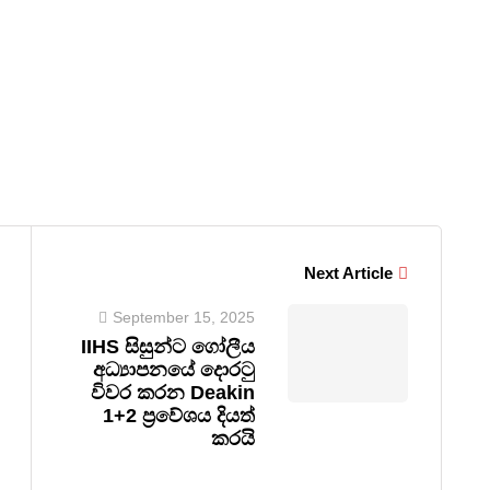
Next Article
September 15, 2025
IIHS සිසුන්ට ගෝලීය
අධ්‍යාපනයේ දොරටු
විවර කරන Deakin
1+2 ප්‍රවේශය දියත්
කරයි