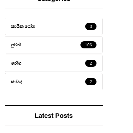
කායික රෝග
3
පුවත්
106
රෝග
2
සංවාද
2
Latest Posts