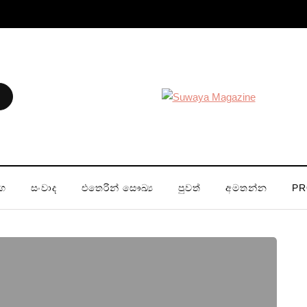
ග
සංවාද
එතෙරින් සෞඛ්‍ය
පුවත්
අමතන්න
PR