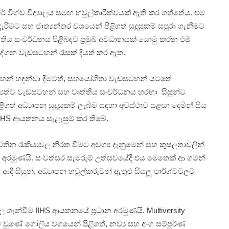
 විශ්ව විද්‍යාලය සමඟ හවුල්කාරිත්වයක් ඇති කර ගත්තේය. එම
රීමට සහ ජාත්‍යන්තර වශයෙන් පිළිගත් සුදුසුකම් සපුරා ගැනීමට
ත්තීය සංවර්ධනය පිළිබඳව ප්‍රමුඛ අවධානයක් යොමු කරන එම
ේශන වැඩසටහන් රැසක් දියත් කර ඇත.
ඩසටහන් හඳුන්වා දීමටත්, සහයෝගිතා වැඩසටහන් යටතේ
ිෂ්‍යත්ව වැඩසටහන් සහ වෘත්තීය සංවර්ධනය හරහා සිසුන්ට
ගත් අධ්‍යාපන සුදුසුකම් ලැබීම සඳහා අවස්ථාව සළසා දෙමින් සිය
IIHS ආයතනය සැළැසුම් කර තිබේ.
තින රැකියාවල නිරත වීමට අවශ්‍ය දැනුමෙන් සහ කුසලතාවලින්
ාන අරමුණයි. සංවත්සර සැමරුම් උත්සවයේදී එය මෙතෙක් ආ ගමන්
 ආදී සිසුන්, අධ්‍යාපන හවුල්කරුවන් ඇතුළු සියලු පාර්ශ්වවලට
 ගැන්වීම IIHS ආයතනයේ ප්‍රධාන අරමුණයි. Multiversity
ව වුණේ ගෝලීය වශයෙන් පිළිගත්, නව්‍ය සහ අංග සම්පූර්ණ