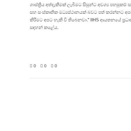
ශාස්ත්‍රීය අත්දැකීමක් ලැබීමට සිසුන්ට අවශ්‍ය පහසුකම්
සහ සංස්කෘතික මධ්‍යස්ථානයක් බවට පත් කරන්නට අපට හ
කිරීමට අපට හැකි වී තිබෙනවා.” IIHS ආයතනයේ ප්‍රධාන
සඳහන් කළේය.
0
0
0