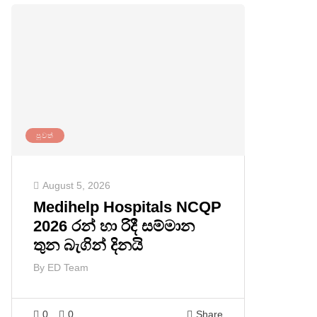
පුවත්
August 5, 2026
Medihelp Hospitals NCQP
2026 රන් හා රිදී සම්මාන
තුන බැගින් දිනයි
By
ED Team
0
0
Share