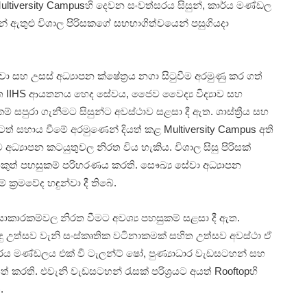
ltiversity Campusහි දෙවන සංවත්සරය සිසුන්, කාර්ය මණ්ඩල
න් ඇතුළු විශාල පිරිසකගේ සහභාගිත්වයෙන් පසුගියදා
ේවා සහ උසස් අධ්‍යාපන ක්ෂේත්‍රය නගා සිටුවීම අරමුණු කර ගත්
හිත IIHS ආයතනය හෙද සේවය, ජෛව වෛද්‍ය විද්‍යාව සහ
් සපුරා ගැනීමට සිසුන්ට අවස්ථාව සළසා දී ඇත. ශාස්ත්‍රීය සහ
ටත් සහාය වීමේ අරමුණෙන් දියත් කළ Multiversity Campus අති
 අධ්‍යාපන කටයුතුවල නිරත විය හැකිය. විශාල සිසු පිරිසක්
කුත් පහසුකම් පරිහරණය කරති. සෞඛ්‍ය සේවා අධ්‍යාපන
 ක්‍රමවේද හඳුන්වා දී තිබේ.
රියාකාරකම්වල නිරත වීමට අවශ්‍ය පහසුකම් සළසා දී ඇත.
අවුරුදු උත්සව වැනි සංස්කෘතික වටිනාකමක් සහිත උත්සව අවස්ථා ඒ
ාර්ය මණ්ඩලය එක් වී ටැලන්ට් ෂෝ, පුණ්‍යාධාර වැඩසටහන් සහ
් කරති. එවැනි වැඩසටහන් රැසක් පරිශ්‍රයට අයත් Rooftopහි
.