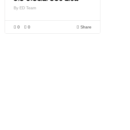
By
ED Team
0
0
Share