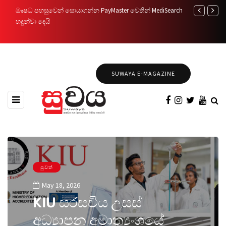
ඖෂධ පහසුවෙන් සොයාගන්න PayMaster වෙතින් MediSearch
නුගේගොඩ සහ 
හදුන්වා දෙයි
සෞඛ්‍යසේවාව
Medical Cent
SUWAYA E-MAGAZINE
පුවත්
May 18, 2026
KIU සරසවිය උසස්
අධ්‍යාපන අමාත්‍යංශයේ