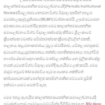
කාලාන්තර ආයතනික සමාලෝචනයේදී (Periodic Institutional
Review) සියලු රාජ්‍ය නොවන විශ්ව විද්‍යාල අතරින් ඉහළම
සමස්ත ලකුණු ප්‍රතිශතය (85.86%) වාර්තා කරයි. උසස් අධ්‍යාපන
අමාත්‍යංශය යටතේ සිදු කරන මෙම කාලාන්තර ආයතනික
සමාලෝචනය විශ්ව විද්‍යාල තක්සේරු කිරීමට ශ්‍රී ලංකාවේ
ක්‍රියාත්මක වඩාත්ම සවිස්තරාත්මක ක්‍රියාවලිවලින් එකකි.
පාලනය, කළමනාකරණය, මූල්‍ය ස්ථායීතාව, යටිතල පහසුකම්,
අධ්‍යයන සැළැසුම්කරණය, තත්ත්ව සහතිකකරණය, ඉගැන්වීම්
හා පර්යේෂණ සඳහා කාර්ය මණ්ඩල ශක්තිය යන මූලික ක්ෂේත්‍ර
හයක් යටතේ විශ්ව විද්‍යාල මෙහිදී ඇගැයීමට ලක් කරයි. මෙම
රාමුව හමුවේ KIU සරසවිය සෑම අංශයකම ශක්තිමත්
කාර්යසාධනයක් පෙන්නුම් කරමින් ජාතික මට්ටමේ ප්‍රමිති
ඉක්මවා යාමට සමත් වී ඇත.
මෙම ඉහළ ඇගැයීම කාලාන්තර ආයතනික සමාලෝචනයේදී
පමණක් නොව පාඨමාලා මට්ටමින්ද පිළිබිඹු කර ඇත.
BSc Hons