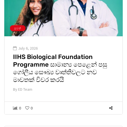
පුවත්
July 6, 2026
IIHS Biological Foundation
Programme සාමාන්‍ය පෙළෙන් පසු
ගෝලීය සෞඛ්‍ය වෘත්තිවලට නව
මාවතක් විවර කරයි
By
ED Team
0
0