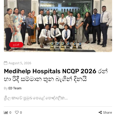
පුවත්
August 5, 2026
Medihelp Hospitals NCQP 2026 රන්
හා රිදී සම්මාන තුන බැගින් දිනයි
By
ED Team
ශ්‍රී ලංකාවේ ප්‍රමුඛ පෙළේ පෞද්ගලික…
0
0
Share