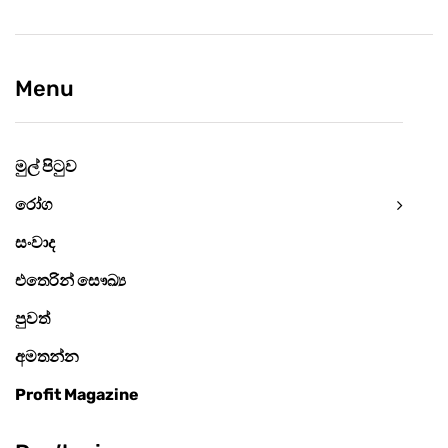
Menu
මුල් පිටුව
රෝග
සංවාද
එතෙරින් සෞඛ්‍ය
පුවත්
අමතන්න
Profit Magazine