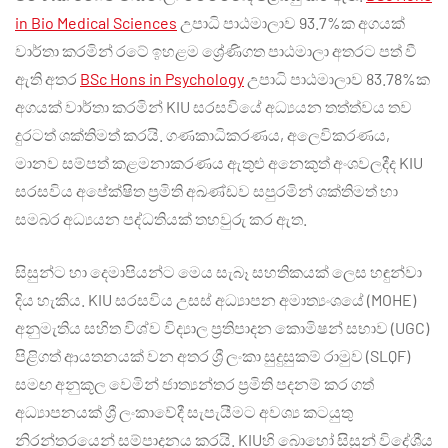
in Bio Medical Sciences
උපාධි පාඨමාලාව 93.7%ක අගයක්
වාර්තා කරමින් රටේ ඉහළම ශ්‍රේණිගත පාඨමාලා අතරට පත් වී
ඇති අතර
BSc Hons in Psychology
උපාධි පාඨමාලාව 83.78%ක
අගයක් වාර්තා කරමින් KIU සරසවියේ අධ්‍යයන තත්ත්වය තව
දුරටත් ශක්තිමත් කරයි. ගණකාධිකරණය, අලෙවිකරණය,
මානව සම්පත් කළමනාකරණය ඇතුළු අනෙකුත් අංශවලදීද KIU
සරසවිය අපේක්ෂිත ප්‍රමිති අඛණ්ඩව සපුරමින් ශක්තිමත් හා
සමබර අධ්‍යයන පද්ධතියක් තහවුරු කර ඇත.
සිසුන්ට හා දෙමාපියන්ට මෙය සැබෑ සහතිකයක් ලෙස හඳුන්වා
දිය හැකිය. KIU සරසවිය උසස් අධ්‍යාපන අමාත්‍යංශයේ (MOHE)
අනුමැතිය සහිත විශ්ව විද්‍යාල ප්‍රතිපාදන කොමිෂන් සභාව (UGC)
පිළිගත් ආයතනයක් වන අතර ශ්‍රී ලංකා සුදුසුකම් රාමුව (SLQF)
සමඟ අනුකූල වෙමින් ජාත්‍යන්තර ප්‍රමිති පදනම් කර ගත්
අධ්‍යාපනයක් ශ්‍රී ලංකාවේදී සැපැයීමට අවශ්‍ය කටයුතු
නිරන්තරයෙන් සම්පාදනය කරයි. KIUහි බොහෝ සිසුන් විදේශීය