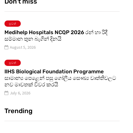
Don’t miss
පුවත්
Medihelp Hospitals NCQP 2026 රන් හා රිදී
සම්මාන තුන බැගින් දිනයි
August 5, 2026
පුවත්
IIHS Biological Foundation Programme
සාමාන්‍ය පෙළෙන් පසු ගෝලීය සෞඛ්‍ය වෘත්තිවලට
නව මාවතක් විවර කරයි
July 6, 2026
Trending