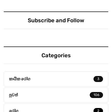
Subscribe and Follow
Categories
කායික රෝග
3
පුවත්
106
රෝග
2