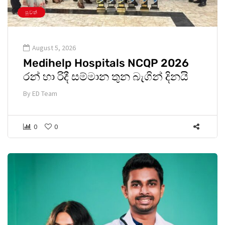
පුවත්
August 5, 2026
Medihelp Hospitals NCQP 2026
රන් හා රිදී සම්මාන තුන බැගින් දිනයි
By
ED Team
0
0