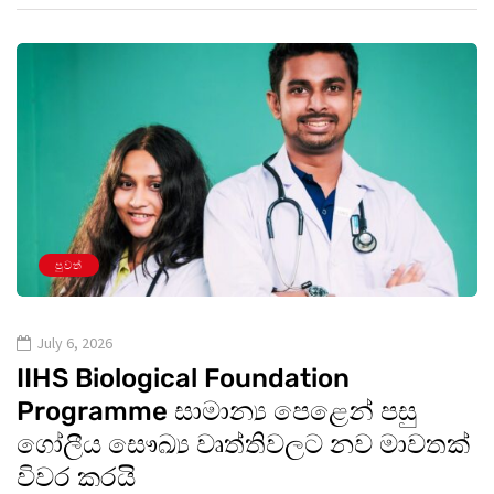
පුවත්
July 6, 2026
IIHS Biological Foundation
Programme සාමාන්‍ය පෙළෙන් පසු
ගෝලීය සෞඛ්‍ය වෘත්තිවලට නව මාවතක්
විවර කරයි