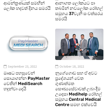
ආමන්ත්‍රණයක් සමඟින්
ආනාගත ලෝකයට පා
ලෝක හදවත් දිනය සමරයි
තබමින් නවලෝක රෝහල්
සමූහය 37වැනි සංවත්සරය
සමරයි
September 23, 2022
October 18, 2022
ඖෂධ පහසුවෙන්
නුගේගොඩ සහ ඒ අවට
සොයාගන්න PayMaster
ප‍්‍රදේශයන් වෙත
වෙතින් MediSearch
ගුණාත්මත
හදුන්වා දෙයි
සෞඛ්‍යසේවාවක් ලබා දීම
උදෙසා Medihelp රෝහල්
සමූහය Central Medical
Centre සමඟ එක්වෙයි