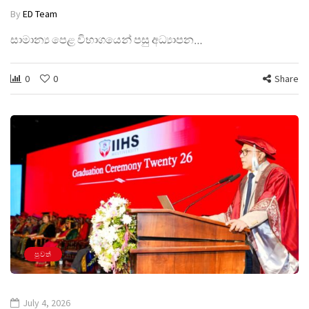
By
ED Team
සාමාන්‍ය පෙළ විභාගයෙන් පසු අධ්‍යාපන…
0
0
Share
පුවත්
July 4, 2026