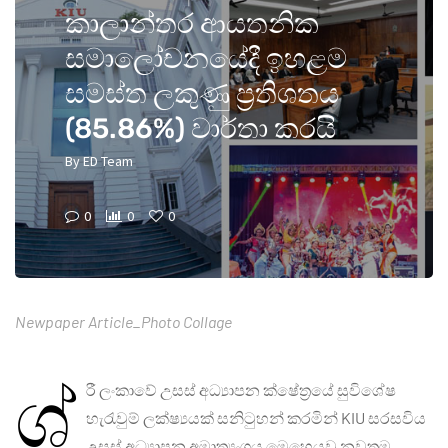
කාලාන්තර ආයතනික
සමාලෝචනයේදී ඉහළම
සමස්ත ලකුණු ප්‍රතිශතය
(85.86%) වාර්තා කරයි
By
ED Team
0
0
0
Newpaper Article_Photo Collage
ශ්‍
රී ලංකාවේ උසස් අධ්‍යාපන ක්ෂේත්‍රයේ සුවිශේෂ
හැරැවුම් ලක්ෂ්‍යයක් සනිටුහන් කරමින් KIU සරසවිය
උසස් අධ්‍යාපන අමාත්‍යංශය මෙහෙයවූ නවතම