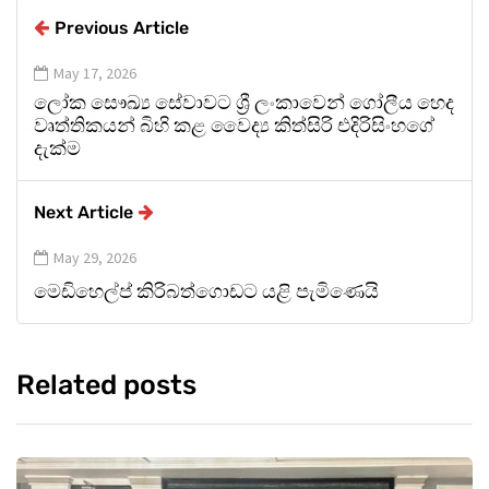
Previous Article
May 17, 2026
ලෝක සෞඛ්‍ය සේවාවට ශ්‍රී ලංකාවෙන් ගෝලීය හෙද
වෘත්තිකයන් බිහි කළ වෛද්‍ය කිත්සිරි එදිරිසිංහගේ
දැක්ම
Next Article
May 29, 2026
මෙඩිහෙල්ප් කිරිබත්ගොඩට යළි පැමිණෙයි
Related posts