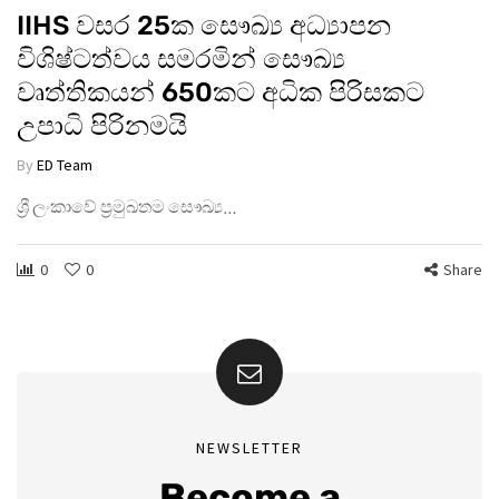
IIHS වසර 25ක සෞඛ්‍ය අධ්‍යාපන
විශිෂ්ටත්වය සමරමින් සෞඛ්‍ය
වෘත්තිකයන් 650කට අධික පිරිසකට
උපාධි පිරිනමයි
By
ED Team
ශ්‍රී ලංකාවේ ප්‍රමුඛතම සෞඛ්‍ය…
0
0
Share
NEWSLETTER
Become a