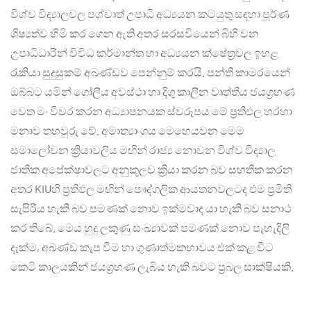
විශ්ව විද්‍යාලවල පශ්චාත් උපාධි අධ්‍යයන කටයුතු සඳහා පූර්ණ
ශිෂ්‍යත්ව හිමි කර ගෙන ඇති අතර සරසවියෙන් බිහි වන
උපාධිධාරීන් විවිධ කර්මාන්ත හා අධ්‍යයන ක්ෂේත්‍රවල ඉහළ
රැකියා සුදුසුකම් අඛණ්ඩව පෙන්නුම් කරයි. පන්ති කාමරයෙන්
ඔබ්බට යමින් ගෝලීය අවස්ථා හා දිගු කාලීන වෘත්තීය ජයග්‍රහණ
වෙත මං විවර කරන අධ්‍යාපනයක ස්වරූපය මේ ප්‍රතිඵල හරහා
මනාව තහවුරු වේ. අමාත්‍යාංශය මෙහෙයවන මෙම
සමාලෝචන ක්‍රියාවලිය මඟින් රාජ්‍ය නොවන විශ්ව විද්‍යාල
ජාතික අපේක්ෂාවලට අනුකූලව ක්‍රියා කරන බව සහතික කරන
අතර KIUහි ප්‍රතිඵල මඟින් පෞද්ගලික ආයතනවලටද එම ප්‍රමිති
සැපිරිය හැකි බව පමණක් නොව ඉක්මවාද යා හැකි බව සනාථ
කර තිබේ. මෙය හුදු ලකුණු සංඛ්‍යාවක් පමණක් නොව පැහැදිලි
දැක්ම, අඛණ්ඩ කැප වීම හා ගුණාත්මකභාවය එක් කළ විට
කෙටි කාලයකින් ජයග්‍රහණ ලැබිය හැකි බවට ප්‍රබල සාක්ෂියකි.