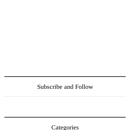
නුගේගොඩ සහ ඒ අවට
උතුරු මැද පළාත් පාසල්
ප‍්‍රදේශයන් වෙත
ක්‍රීඩා උළෙල CBL
ගුණාත්මත
සමපෝෂ විසින්
සෞඛ්‍යසේවාවක් ලබා දීම
බලගන්වයි
උදෙසා Medihelp රෝහල්
සමූහය Central Medical
Subscribe and Follow
Centre සමඟ එක්වෙයි
Categories