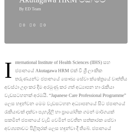
By
ED Team
0
0
0
I
nternational Institute of Health Sciences (IIHS) සහ
ජපානයේ Akutagawa HRM එක් වී ශ්‍රී ලාංකික
තරුණයන්ට ජපානයේ සෞඛ්‍ය සේවා ක්ෂේත්‍රයේ වෘත්තීය
අවස්ථා උදා කර දීම අරමුණු කර ගත් අධ්‍යාපන හා රැකියා
වැඩසටහනක් අරඹයි. “Japanese Care Professional Programme”
ලෙස හඳුන්වන මෙම වැඩසටහන අධ්‍යාපනයේ සිට ජපානයේ
රැකියාවක් දක්වා පැහැදිලි හා ප්‍රායෝගික ගමන් මාර්ගයක්
සකමින් ජපානයේ වැඩි වෙමින් පවතින සත්කාරක සේවා
අවශ්‍යතාවට පිළිතුරක් ලෙස හඳුන්වා දී තිබේ. ජපානයේ