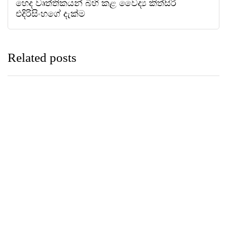
හෙද වෘත්තිකයන් බිහි කළ වෛද්‍ය කිත්සිරි
එදිරිසිංහගේ දැක්ම
Related posts