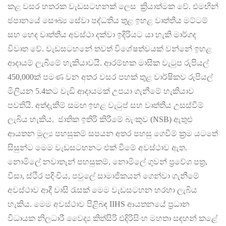
කළ වසර හතරක වැඩසටහනක් ලෙස ක්‍රියාත්මක වේ. එමඟින්
ජපානයේ සෞඛ්‍ය සේවා පද්ධතිය තුළ ඉහළ වෘත්තීය මට්ටම්
සහ හෙද වෘත්තීය අවස්ථා දක්වා ඉදිරියට යා හැකි මාර්ගද
විවෘත වේ. වැඩසටහනේ තවත් විශේෂත්වයක් වන්නේ ඉහළ
ආදායම් ලැබීමේ හැකියාවයි. ආරම්භක මාසික වැටුප රුපියල්
450,000ක් පමණ වන අතර වසර පහක් තුළ වාර්ෂිකව රුපියල්
මිලියන 5.4කට වැඩි ආදායමක් උපයා ගැනීමේ හැකියාව
පවතියි. අත්දැකීම් සමඟ ඉහළ වැටුප් සහ වෘත්තීය උසස්වීම්
ලැබිය හැකිය. ජාතික ඉතිරි කිරීමේ බැංකුව (NSB) ඇතුළු
ආයතන මූල්‍ය පහසුකම් සපයන අතර පහසු ගෙවීම් ක්‍රම යටතේ
සිසුන්ට මෙම වැඩසටහනට එක් වීමේ අවස්ථාව ඇත.
නොමිලේ නවාතැන් පහසුකම්, නොමිලේ ගුවන් ප්‍රවේශ පත්‍ර,
වීසා, ස්ථිර පදිංචිය, පවුලේ සාමාජිකයන් ගෙන්වා ගැනීමේ
අවස්ථාව ආදී වාසි රැසක් මෙම වැඩසටහන හරහා ලැබිය
හැකිය. මෙම අවස්ථාව පිළිබඳ IIHS ආයතනයේ ප්‍රධාන
විධායක නිලධාරී වෛද්‍ය කිත්සිරි එදිරිසිංහ මහතා සඳහන් කළේ