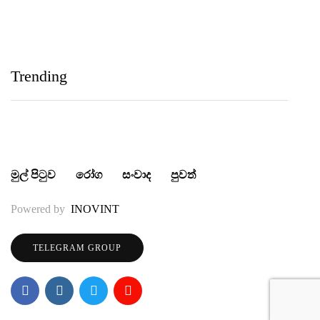
IIHS Biological Foundation Programme සාමාන්‍ය
පෙළෙන් පසු ගෝලීය සෞඛ්‍ය වෘත්තිවලට නව
Trending
මාවතක් විවර කරයි
මුල් පිටුව
රෝග
සංවාද
පුවත්
Powered by
INOVINT
TELEGRAM GROUP