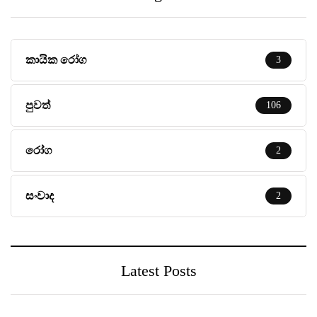
කායික රෝග
3
පුවත්
106
රෝග
2
සංවාද
2
Latest Posts