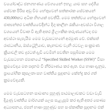
වයෝවෘද්ධ ජනගහණය වේගයෙන් ඉහළ යාම සහ දේශීය
සේවක පිරිස අඩු වීම හේතුවෙන් සත්කාරක සේවකයන්
430,000කට අධික හිඟයක් පවතියි. මෙම තත්ත්වය හේතුවෙන්
ජාත්‍යන්තර වෘත්තීයවේදීන්ට දිගු කාලීන රැකියා අවස්ථා විශාල
වශයෙන් විවෘත වී ඇති අතර ශ්‍රී ලාංකික තරුණයන්ටද එම
අවස්ථා සැපැයීම මෙම වැඩසටහනේ අරමුණ වේ. එක්සත්
රාජධානිය, ඕස්ට්‍රේලියාව, කැනඩාව වැනි රටවල සංක්‍රමණ
ක්‍රියාවලි තව දුරටත් දැඩි වෙමින් පවතින පසුබිමක මෙම
වැඩසටහන ජපානයේ “Specified Skilled Worker (SSW)” වීසා
ක්‍රමවේදය මත පදනම් වී නිර්මාණය කර ඇත. එය භාෂා දැනුම,
ප්‍රායෝගික කුසලතා සහ වෘත්තීය සූදානම කේන්ද්‍ර කර ගත්
ක්‍රමවේදයකි.
මෙම වැඩසටහන සාමාන්‍ය පුහුණු පාඨමාලාවකට වඩා වැඩි
දියුණු වෘත්තීය මාර්ගයක් ලෙස සැළැසුම් කර ඇති අතර සෞඛ්‍ය
අධ්‍යාපනය, ජපන් භාෂා පුහුණුව සහ සංස්කෘතික සූදානම එක්