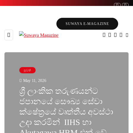
SUWAYA E-MAGAZINE
පුවත්
May 11, 2026
ශ්‍රී ලාංකික තරුණයන්ට
ජපානයේ සෞඛ්‍ය සේවා
ක්ෂේත්‍රයේ වෘත්තීය අවස්ථා
උදා කරමින් IIHS හා
Akutagawa HRM එක් වේ