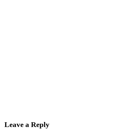
0
0
Share
NEWSLETTER
Become a
Trendsetter
Sign up for Davenport’s Daily Digest and get
the best of Davenport, tailored for you.
Leave a Reply