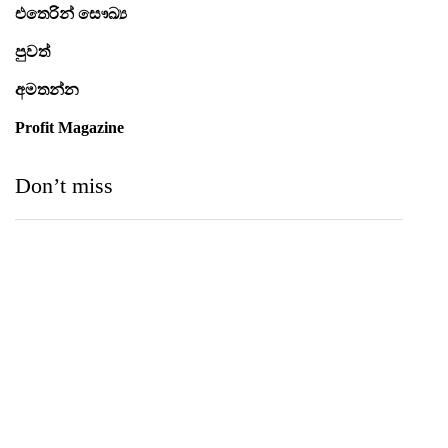
එතෙරින් සෞඛ්‍ය
පුවත්
අමතන්න
Profit Magazine
Don’t miss
Medihelp Hospitals NCQP 2026 රන් හා රිදී සම්මාන
තුන බැගින් දිනයි