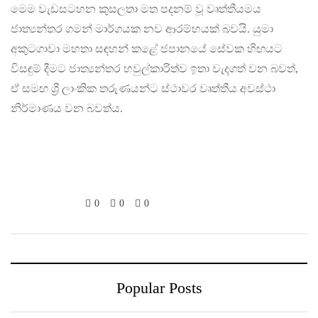
මෙම වැඩසටහන කුසලතා මත පදනම් වූ වෘත්තීයමය
ජාත්‍යන්තර ගමන් මාර්ගයක නව ආරම්භයක් බවයි. යුමා
අකුටගාවා මහතා සඳහන් කළේ ජපානයේ සේවක හිඟයට
විසඳුම් දීමට ජාත්‍යන්තර හවුල්කාරිත්ව ඉතා වැදගත් වන බවත්,
ඒ සමඟ ශ්‍රී ලාංකික තරුණයන්ට ස්ථාවර වෘත්තීය අවස්ථා
නිර්මාණය වන බවත්ය.
0
0
0
Popular Posts