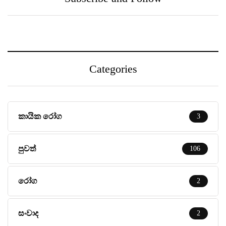
Centre සමඟ එක්වෙයි
Categories
කායික රෝග
3
පුවත්
106
රෝග
2
සංවාද
2