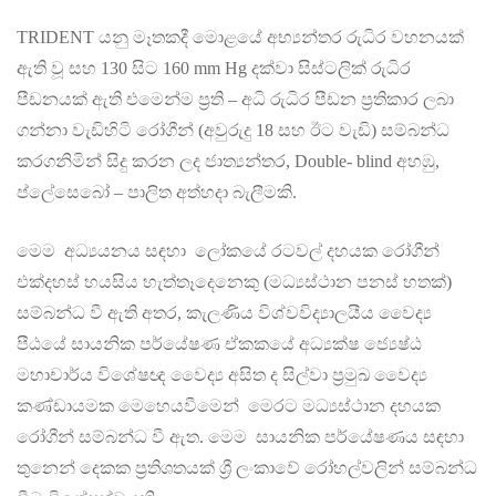
TRIDENT යනු මෑතකදී මොළයේ අභ්‍යන්තර රුධිර වහනයක්
ඇති වූ සහ 130 සිට 160 mm Hg දක්වා සිස්ටලික් රුධිර
පීඩනයක් ඇති එමෙන්ම ප්‍රති – අධි රුධිර පීඩන ප්‍රතිකාර ලබා
ගන්නා වැඩිහිටි රෝගීන් (අවුරුදු 18 සහ ඊට වැඩි) සම්බන්ධ
කරගනිමින් සිදු කරන ලද ජාත්‍යන්තර, Double- blind අහඹු,
ප්ලේසෙබෝ – පාලිත අත්හදා බැලීමකි.
මෙම අධ්‍යයනය සඳහා ලෝකයේ රටවල් දහයක රෝගීන්
එක්දහස් හයසිය හැත්තෑදෙනෙකු (මධ්‍යස්ථාන පනස් හතක්)
සම්බන්ධ වී ඇති අතර, කැලණිය විශ්වවිද්‍යාලයීය වෛද්‍ය
පීඨයේ සායනික පර්යේෂණ ඒකකයේ අධ්‍යක්ෂ ජ්‍යෙෂ්ඨ
මහාචාර්ය විශේෂඥ වෛද්‍ය අසිත ද සිල්වා ප්‍රමුඛ වෛද්‍ය
කණ්ඩායමක මෙහෙයවීමෙන් මෙරට මධ්‍යස්ථාන දහයක
රෝගීන් සම්බන්ධ වී ඇත. මෙම සායනික පර්යේෂණය සඳහා
තුනෙන් දෙකක ප්‍රතිශතයක් ශ්‍රී ලංකාවේ රෝහල්වලින් සම්බන්ධ