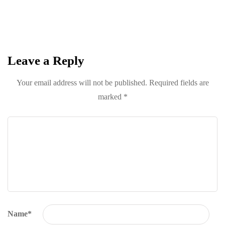
Trendsetter
Sign up for Davenport’s Daily Digest and get
the best of Davenport, tailored for you.
Leave a Reply
Your email address will not be published.
Required fields are
marked
*
Name
*