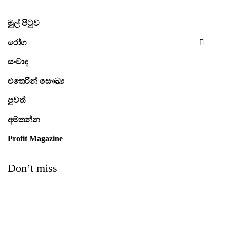
මුල් පිටුව
රෝග
සංවාද
එතෙරින් සෞඛ්‍ය
පුවත්
අමතන්න
Profit Magazine
Don’t miss