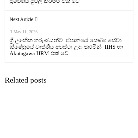
ප්‍රවේශය පුළුල් කිරීමට එක් වේ
Next Article
May 11, 2026
ශ්‍රී ලාංකික තරුණයන්ට ජපානයේ සෞඛ්‍ය සේවා
ක්ෂේත්‍රයේ වෘත්තීය අවස්ථා උදා කරමින් IIHS හා
Akutagawa HRM එක් වේ
Related posts