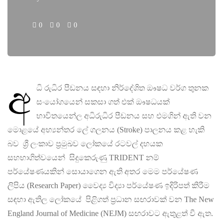
0
0
0
අ
ධි රුධිර පීඩනය සඳහා නිර්දේශිත ඖෂධ වර්ග තුනක
සංයෝගයෙන් සකසා ගත් එක් ඖෂධයක්
භාවිතයෙන්ල අධිරුධිර පීඩනය සහ එමගින් ඇති වන
මොළයේ අභ්‍යන්තර ලේ ගලනය (Stroke) පාලනය කළ හැකි
බව ශ්‍රී ලංකාව ප්‍රමුඛව ලෝකයේ රටවල් දහයක
සහභාගිත්වයෙන් සිදුකෙරුණු TRIDENT නම්
පර්යේෂණයකින් සොයාගෙන ඇති අතර මෙම පර්යේෂණ
ලිපිය (Research Paper) වෛද්‍ය විද්‍යා පර්යේෂණ ඉදිරිපත් කිරීම
සඳහා ඇතිල ලෝකයේ පිළිගත් ප්‍රධාන සඟරාවක් වන The New
England Journal of Medicine (NEJM) සඟරාවට ඇතුළත් වී ඇත.