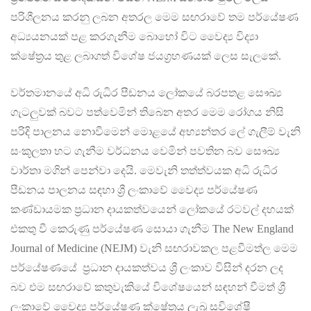
පරිශීලනය කරනු ලබන අතරල මෙම සඟරාවේ තම පර්යේෂණ
අධ්‍යයනයක් පළ කරගැනීම බොහෝ විට වෛද්‍ය විද්‍යා
ක්ෂේත්‍රය තුළ ලබාගත් විශේෂ ජයග්‍රහණයක් ලෙස සැලකේ.
වර්තමානයේ අධි රුධිර පීඩනය ලෝකයේ බරපතළ සෞඛ්‍ය
ගැටලු‍වක් බවට පත්වෙමින් තිබෙන අතර මෙම රෝගය නිසි
පරිදි පාලනය නොවීමෙන් මොළයේ අභ්‍යන්තර ලේ ගැලීම් වැනි
සංකූලතා හට ගැනීම වර්ධනය වෙමින් පවතින බව සෞඛ්‍ය
වාර්තා මගින් පෙන්වා දෙයි. මෙවැනි තත්ත්වයක අධි රුධිර
පීඩනය පාලනය සඳහා ශ්‍රී ලංකාවේ වෛද්‍ය පර්යේෂණ
කණ්ඩායමක ප්‍රධාන දායකත්වයෙන් ලෝකයේ රටවල් දහයක්
එකතු වී කෙරුණු පර්යේෂණ සොයා ගැනීම The New England
Journal of Medicine (NEJM) වැනි සඟරාවකල පළවීමත්ල මෙම
පර්යේෂණයේ ප්‍රධාන දායකත්වය ශ්‍රී ලංකාව විසින් දරන ලද
බව එම සඟරාවේ කතුවැකියේ විශේෂයෙන් සඳහන් වීමත් ශ්‍රී
ලංකාවේ වෛද්‍ය පර්යේෂණ ක්ෂේත්‍රය ලැබූ සුවිශේෂී