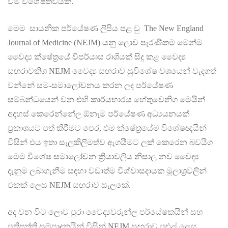
වීම විශේෂත්වයකි.
මෙම සායනික පර්යේෂණ ලිපිය පළ වු The New England
Journal of Medicine (NEJM) යනු ලොව පැරණිතම මෙන්ම
වෛද්‍ය ක්ෂේත්‍රයේ විපර්යාස රාශියක් සිදු කළ වෛද්‍ය
සඟරාවකිග NEJM වෛද්‍ය සඟරාව සුවිශේෂ වශයෙන් වැදගත්
වන්නේ සම-සමාලෝචනය කරන ලද පර්යේෂණ
සම්බන්ධයෙන් වන එහි කාර්යභාරය හේතුවෙනිග මෙයින්
අදහස් කෙරෙන්නේල ඕනෑම පර්යේෂණ අධ්‍යයනයක්
ප්‍රකාශයට පත් කිරීමට පෙර, එම ක්ෂේත්‍රයේම විශේෂඥයින්
විසින් එය ඉතා සැලකිලිමත්ව ඇගයීමට ලක් කෙරෙන බවයිග
මෙම විශේෂ සමාලෝචන ක්‍රියාවලිය නිසාල නව වෛද්‍ය
දැනුම ලබාගැනීම සඳහා වඩාත්ම විශ්වාසදායක මූලාශ්‍රවලින්
එකක් ලෙස NEJM සඟරාව සැලකේ.
අද වන විට ලොව පුරා වෛද්‍යවරුන්ල පර්යේෂකයින් සහ
ප්‍රතිපත්ති සම්පාදකයින් විසින් NEJM සඟරාව පුළුල් ලෙස