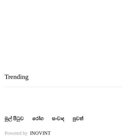
Medihelp Hospitals NCQP 2026 රන් හා රිදී සම්මාන
තුන බැගින් දිනයි
IIHS Biological Foundation Programme සාමාන්‍ය
පෙළෙන් පසු ගෝලීය සෞඛ්‍ය වෘත්තිවලට නව
Trending
මාවතක් විවර කරයි
මුල් පිටුව
රෝග
සංවාද
පුවත්
Powered by
INOVINT