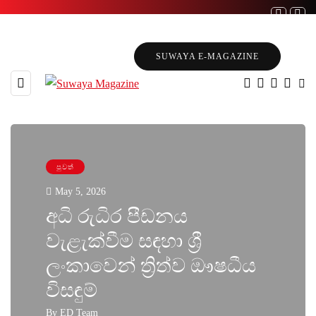
SUWAYA E-MAGAZINE
පුවත්
May 5, 2026
අධි රුධිර පීඩනය
වැළැක්වීම සඳහා ශ්‍රී
ලංකාවෙන් ත්‍රිත්ව ඖෂධීය
විසඳුම්
By
ED Team