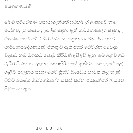
ජයග්‍රහණයකි.
මෙම පර්යේෂණ සොයාගැනීමත් සමඟම ශ්‍රී ලංකාවේ හෘද
රෝගවලට ඖෂධ ලබා දීම සඳහා ඇති මාර්ගෝපදේශ සඳහාල
විශේෂයෙන් අධි රුධිර පීඩනය පාලනය සම්බන්ධව නව
මාර්ගෝපදේශනයක් එකතු වී ඇති අතර මෙමගින් වෛද්‍ය
විද්‍යාව නව මගකට යොමු කිරීමක් ද සිදු වී ඇත. මේ අනුව අධි
රුධිර පීඩනය පාලනය නොකිරීමෙන් ඇතිවන මොළයේ ලේ
ගැලීම් පාලනය සඳහා මෙම ත්‍රිත්ව ඖෂධය භාවිත කළ හැකි
බවට සෞඛ්‍ය මාර්ගෝපදේශ සකස් කරන ජාත්‍යන්තර ආයතන
පිළිගෙන ඇත.
0
0
0