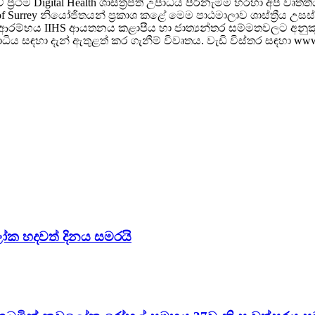
රථම Digital Health ශාස්ත්‍රපති උපාධිය පිරිනැමීම හරහා අපි වෘත්
y of Surrey නියෝජිතයන් ප්‍රකාශ කළේ මෙම පාඨමාලාව ශාස්ත්‍රීය 
 ආරම්භය IIHS ආයතනය කළාපීය හා ජාත්‍යන්තර සම්මතවලට අනුකූල
ි උපාධිය සඳහා දැන් ඇතුළත් කර ගැනීම් විවෘතය. වැඩි විස්තර සඳහා ww
ලෝක හදවත් දිනය සමරයි