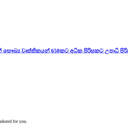
් සෞඛ්‍ය වෘත්තිකයන් 650කට අධික පිරිසකට උපාධි පිර
ailored for you.