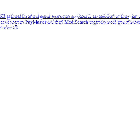
රයි
සුවසේවා ක්ෂේත්‍රයේ ආනාගත ලෝකයට පා තබමින් නවලෝක ර
ාගන්න PayMaster වෙතින් MediSearch හදුන්වා දෙයි
නුගේගොඩ 
 එක්වෙයි