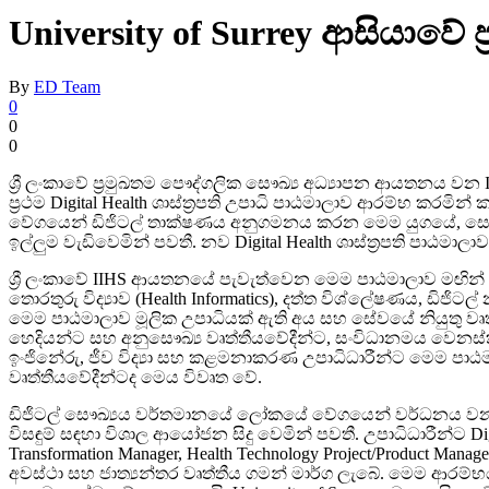
University of Surrey ආසියාවේ ප්
By
ED Team
0
0
0
ශ්‍රී ලංකාවේ ප්‍රමුඛතම පෞද්ගලික සෞඛ්‍ය අධ්‍යාපන ආයතනය වන Inter
ප්‍රථම Digital Health ශාස්ත්‍රපති උපාධි පාඨමාලාව ආරම්භ කර
වේගයෙන් ඩිජිටල් තාක්ෂණය අනුගමනය කරන මෙම යුගයේ, සෞඛ්
ඉල්ලුම වැඩිවෙමින් පවතී. නව Digital Health ශාස්ත්‍රපති පාඨම
ශ්‍රී ලංකාවේ IIHS ආයතනයේ පැවැත්වෙන මෙම පාඨමාලාව මඟින් කළ
තොරතුරු විද්‍යාව (Health Informatics), දත්ත විශ්ලේෂණය, ඩ
මෙම පාඨමාලාව මූලික උපාධියක් ඇති අය සහ සේවයේ නියුතු වෘත
හෙදියන්ට සහ අනුසෞඛ්‍ය වෘත්තීයවේදීන්ට, සංවිධානමය වෙනස්ක
ඉංජිනේරු, ජීව විද්‍යා සහ කළමනාකරණ උපාධිධාරීන්ට මෙම පාඨම
වෘත්තීයවේදීන්ටද මෙය විවෘත වේ.
ඩිජිටල් සෞඛ්‍යය වර්තමානයේ ලෝකයේ වේගයෙන් වර්ධනය වන ක්ෂ
විසඳුම් සඳහා විශාල ආයෝජන සිදු වෙමින් පවතී. උපාධිධාරීන්ට Digital 
Transformation Manager, Health Technology Project/Product Man
අවස්ථා සහ ජාත්‍යන්තර වෘත්තීය ගමන් මාර්ග ලැබේ. මෙම ආරම්භය ප