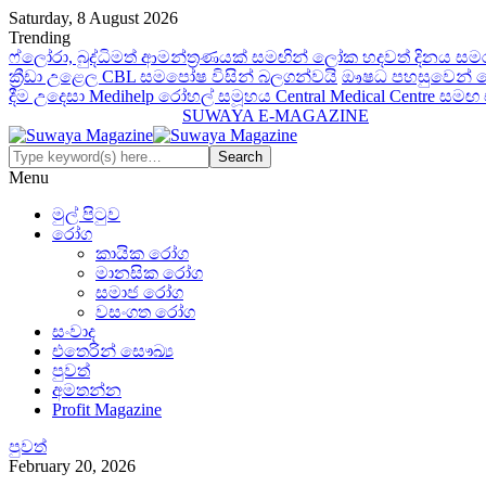
Saturday, 8 August 2026
Trending
ෆ්ලෝරා, බුද්ධිමත් ආමන්ත්‍රණයක් සමඟින් ලෝක හදවත් දිනය සම
ක්‍රීඩා උළෙල CBL සමපෝෂ විසින් බලගන්වයි
ඖෂධ පහසුවෙන් සොය
දීම උදෙසා Medihelp රෝහල් සමූහය Central Medical Centre සමඟ
SUWAYA E-MAGAZINE
Menu
මුල් පිටුව
රෝග
කායික රෝග
මානසික රෝග
සමාජ රෝග
වසංගත රෝග
සංවාද
එතෙරින් සෞඛ්‍ය
පුවත්
අමතන්න
Profit Magazine
පුවත්
February 20, 2026