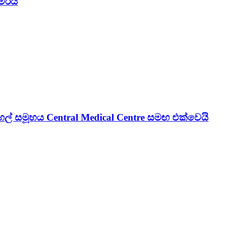
මරයි
් සමූහය Central Medical Centre සමඟ එක්වෙයි