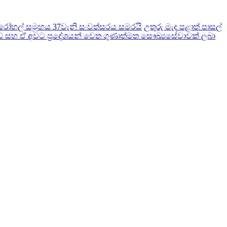
ෝහල් සමූහය 37වැනි සංවත්සරය සමරයි
උතුරු මැද පළාත් පාසල්
සහ ඒ අවට ප‍්‍රදේශයන් වෙත ගුණාත්මත සෞඛ්‍යසේවාවක් ලබා