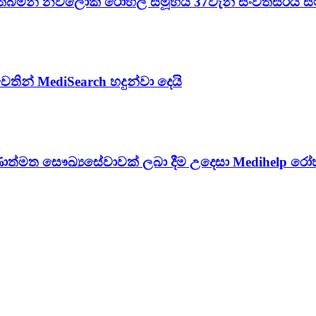
තබමින් නවලෝක රෝහල් සමූහය 37වැනි සංවත්සරය ස
න් MediSearch හදුන්වා දෙයි
ත්මත සෞඛ්‍යසේවාවක් ලබා දීම උදෙසා Medihelp රෝහල