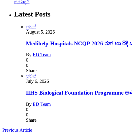
සංවාද
2
Latest Posts
පුවත්
August 5, 2026
Medihelp Hospitals NCQP 2026 රන් හා රිදී 
By
ED Team
0
0
Share
පුවත්
July 6, 2026
IIHS Biological Foundation Programme 
By
ED Team
0
0
Share
Previous Article