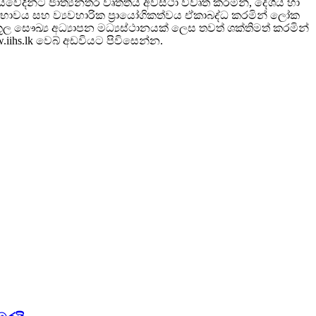
තීයවේදීන්ට ජාත්‍යන්තර වෘත්තීය අවස්ථා විවෘත කරමින්, දේශීය හා
උසස්භාවය සහ ව්‍යවහාරික ප්‍රායෝගිකත්වය ඒකාබද්ධ කරමින් ලෝක
 සෞඛ්‍ය අධ්‍යාපන මධ්‍යස්ථානයක් ලෙස තවත් ශක්තිමත් කරමින්
w.iihs.lk වෙබ් අඩවියට පිවිසෙන්න.