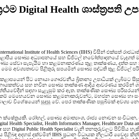
‍රථම Digital Health ශාස්ත්‍රපති
national Institute of Health Sciences (IIHS) විසින් එක්සත් රාජධ
මින් කළාපීය සෞඛ්‍ය අධ්‍යාපනයේ සහ ඩිජිටල් නවෝත්පාදනයේ වැදගත
‍ය සේවා සැපැයීම හා කළමනාකරණය තුළ තාක්ෂණය, දත්ත සහ න
ාලාව මෙම අවශ්‍යතාවට පිළිතුරු සපයමින් සෞඛ්‍ය පද්ධති තුළ ඩිජිට
ාපයෙන් පිට නොයා ගෞරවනීය බ්‍රිතාන්‍ය උපාධියක් ලැබීමට සිසුන
ිජිටල් නායකත්වය සහ නවීන සෞඛ්‍ය තාක්ෂණ ආදිය ආවරණය කරමින් ශා
්තීයවේදීන් සඳහා සැළැසුම් කර ඇත. තාක්ෂණික සෞඛ්‍ය පරිසරයන
ම් මෙහෙයවන සෞඛ්‍ය කළමනාකරුවන්ට, මහජන සෞඛ්‍ය හා සංවර්ධන 
ාලාව විශේෂයෙන් සුදුසු වේ. පෙර තාක්ෂණික පසුබිමක් අවශ්‍ය න
ේත්‍රයකි. රෝහල්, සෞඛ්‍ය අමාත්‍යාංශ, රාජ්‍ය නොවන සංවිධා
Health Specialist, Health Informatics Manager, Healthcare Data an
ager සහ Digital Public Health Specialist වැනි තනතුරුවලට පිවිසිය
ිළිබඳ අදහස් දක්වමින් IIHS ප්‍රධාන විධායක නිලධාරී වෛද්‍ය කිත්