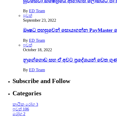
සුවසේවා ක්ෂේත්‍රයේ ආනාගත ලෝකයට පා 
By
ED Team
පුවත්
September 23, 2022
ඖෂධ පහසුවෙන් සොයාගන්න PayMaster වෙති
By
ED Team
පුවත්
October 18, 2022
නුගේගොඩ සහ ඒ අවට ප‍්‍රදේශයන් වෙත ගුණා
By
ED Team
Subscribe and Follow
Categories
කායික රෝග
3
පුවත්
106
රෝග
2