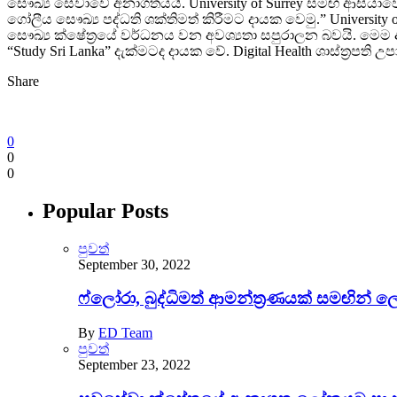
සෞඛ්‍ය සේවාවේ අනාගතයයි. University of Surrey සමඟ ආසියාවේ ප්‍
ගෝලීය සෞඛ්‍ය පද්ධති ශක්තිමත් කිරීමට දායක වෙමු.” Universit
සෞඛ්‍ය ක්ෂේත්‍රයේ වර්ධනය වන අවශ්‍යතා සපුරාලන බවයි. මෙම
“Study Sri Lanka” දැක්මටද දායක වේ. Digital Health ශාස්ත්‍රපත
Share
0
0
0
Popular Posts
පුවත්
September 30, 2022
ෆ්ලෝරා, බුද්ධිමත් ආමන්ත්‍රණයක් සමඟින් 
By
ED Team
පුවත්
September 23, 2022