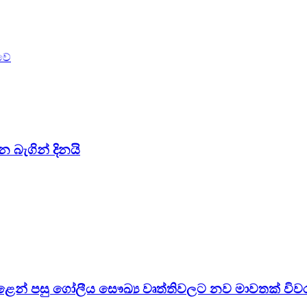
වේ
න බැගින් දිනයි
පෙළෙන් පසු ගෝලීය සෞඛ්‍ය වෘත්තිවලට නව මාවතක් විව