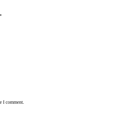
*
me I comment.