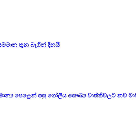
සම්මාන තුන බැගින් දිනයි
සාමාන්‍ය පෙළෙන් පසු ගෝලීය සෞඛ්‍ය වෘත්තිවලට නව මා