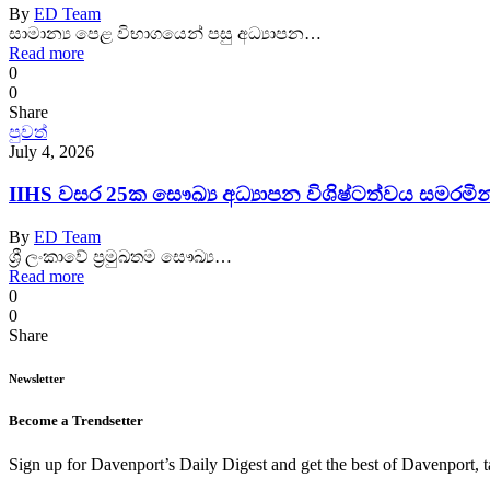
By
ED Team
සාමාන්‍ය පෙළ විභාගයෙන් පසු අධ්‍යාපන…
Read more
0
0
Share
පුවත්
July 4, 2026
IIHS වසර 25ක සෞඛ්‍ය අධ්‍යාපන විශිෂ්ටත්වය සමරමින
By
ED Team
ශ්‍රී ලංකාවේ ප්‍රමුඛතම සෞඛ්‍ය…
Read more
0
0
Share
Newsletter
Become a Trendsetter
Sign up for Davenport’s Daily Digest and get the best of Davenport, t