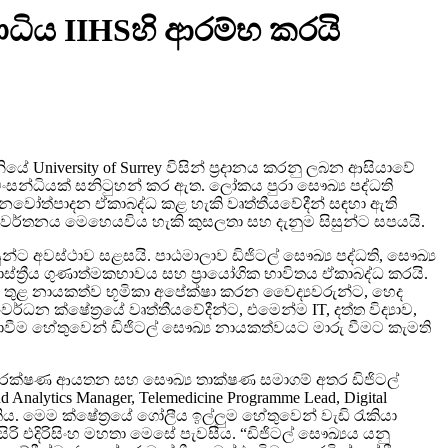
 උපාධිය IIHSහි ආරම්භ කරයි
ානියේ University of Surrey විසින් ප්‍රදානය කරනු ලබන ආසියාවේ
් මංසන්ධියක් සනිටුහන් කර ඇත. ලෝකය පුරා සෞඛ්‍ය පද්ධති
වෝත්පාදන ඒකාබද්ධ කළ හැකි වෘත්තීයවේදීන් සඳහා ඇති
ල් පරිවර්තනය මෙහෙයවිය හැකි කුසලතා සහ දැනුම සිසුන්ට සපයයි.
්ට අවස්ථාව සළසයි. පාඨමාලාව ඩිජිටල් සෞඛ්‍ය පද්ධති, සෞඛ්‍ය
ස්ත්‍රීය ගුණාත්මකභාවය සහ ප්‍රායෝගික භාවිතය ඒකාබද්ධ කරයි.
් තුළ නායකත්ව භූමිකා අපේක්ෂා කරන වෛද්‍යවරුන්ට, හෙද
ක්ෂේත්‍රයේ වෘත්තීයවේදීන්ට, එමෙන්ම IT, දත්ත විද්‍යාව,
ොවීම හේතුවෙන් ඩිජිටල් සෞඛ්‍ය නායකත්වයට මාරු වීමට කැමති
න, රක්ෂණ ආයතන සහ සෞඛ්‍ය තාක්ෂණ සමාගම් අතර ඩිජිටල්
d Analytics Manager, Telemedicine Programme Lead, Digital
 හැකිය. මෙම ක්ෂේත්‍රයේ ගෝලීය ඉල්ලුම හේතුවෙන් වැඩි රැකියා
සිරි එදිරිසිංහ මහතා මෙසේ පැවසීය. “ඩිජිටල් සෞඛ්‍යය යනු