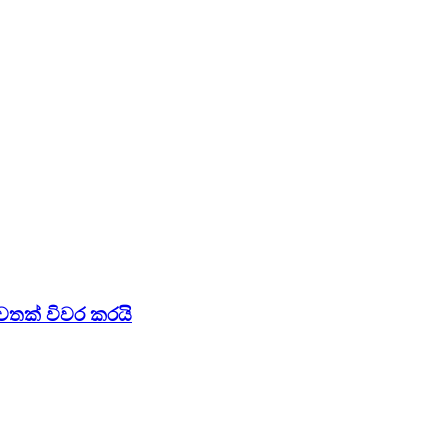
වතක් විවර කරයි