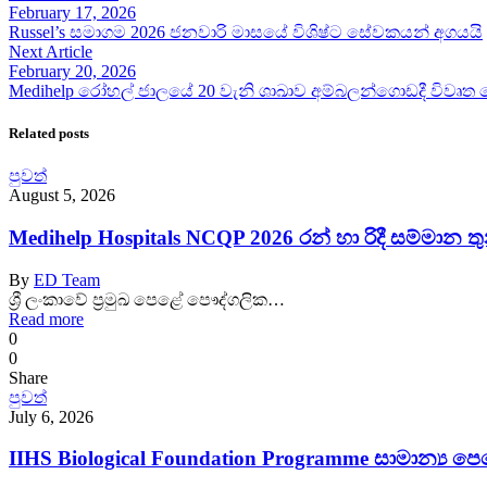
February 17, 2026
Russel’s සමාගම 2026 ජනවාරි මාසයේ විශිෂ්ට සේවකයන් අගයයි
Next Article
February 20, 2026
Medihelp රෝහල් ජාලයේ 20 වැනි ශාඛාව අම්බලන්ගොඩදී විවෘත 
Related posts
පුවත්
August 5, 2026
Medihelp Hospitals NCQP 2026 රන් හා රිදී සම්මාන තු
By
ED Team
ශ්‍රී ලංකාවේ ප්‍රමුඛ පෙළේ පෞද්ගලික…
Read more
0
0
Share
පුවත්
July 6, 2026
IIHS Biological Foundation Programme සාමාන්‍ය 