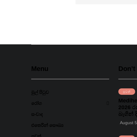
Menu
Don’t
මුල් පිටුව
පුවත්
Medihe
රෝග
2026 රන
බැගින් 
සංවාද
August 5
එතෙරින් සෞඛ්‍ය
පුවත්