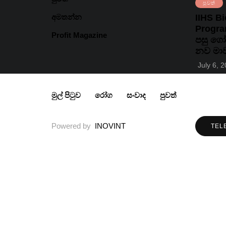
පුවත්
අමතන්න
IIHS B
Progra
Profit Magazine
පසු ගෝ
නව මාව
July 6, 
මුල් පිටුව
රෝග
සංවාද
පුවත්
Powered by
INOVINT
TEL