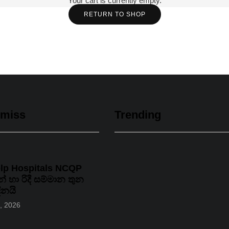
Your cart is currently empty.
RETURN TO SHOP
 miss
Trending
lp Hospitals NCQP
් හා රිදී සම්මාන තුන
දිනයි
, 2026