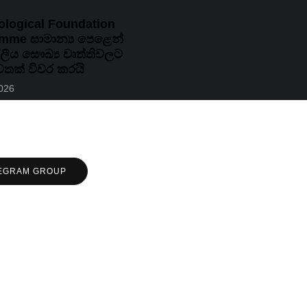
iological Foundation
mme සාමාන්‍ය පෙළෙන්
ලීය සෞඛ්‍ය වෘත්තිවලට
තක් විවර කරයි
2026
EGRAM GROUP