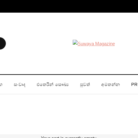
ග
සංවාද
එතෙරින් සෞඛ්‍ය
පුවත්
අමතන්න
PR