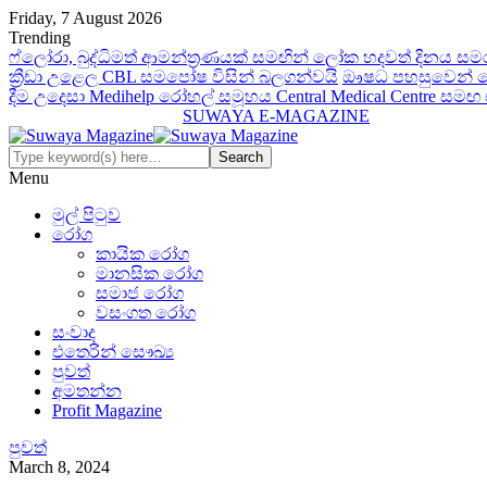
Friday, 7 August 2026
Trending
ෆ්ලෝරා, බුද්ධිමත් ආමන්ත්‍රණයක් සමඟින් ලෝක හදවත් දිනය සම
ක්‍රීඩා උළෙල CBL සමපෝෂ විසින් බලගන්වයි
ඖෂධ පහසුවෙන් සොය
දීම උදෙසා Medihelp රෝහල් සමූහය Central Medical Centre සමඟ
SUWAYA E-MAGAZINE
Menu
මුල් පිටුව
රෝග
කායික රෝග
මානසික රෝග
සමාජ රෝග
වසංගත රෝග
සංවාද
එතෙරින් සෞඛ්‍ය
පුවත්
අමතන්න
Profit Magazine
පුවත්
March 8, 2024