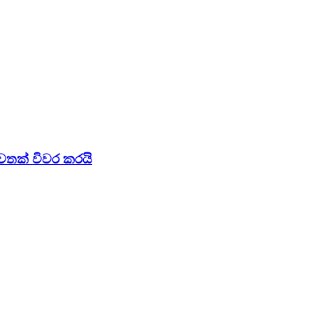
වතක් විවර කරයි