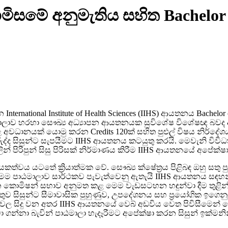
 කොමිසමේ අනුමැතිය සහිත Bachelor 
International Institute of Health Sciences (IIHS) ආයතනය Bachelor 
ාලාව හරහා සෞඛ්‍ය අධ්‍යාපන ආයතනයක සුවිශේෂ විශේෂඥ බවද අත්විඳ
ළ අවධානයක් යොමු කරන Credits 120ක් සහිත පුළුල් විෂය නිර්ද
ද්ද සිසුන්ට සැපයීමට IIHS ආයතනය කටයුතු කරයි. මෙවැනි විවිධත
න් පිරිපුන් සිසු පිරිසක් නිර්මාණය කිරීම IIHS ආයතනයේ අපේක්ෂ
ත්වය යටතේ ක්‍රියාත්මක වේ. සෞඛ්‍ය ක්ෂේත්‍රය පිළිබඳ ඔහු සතු 
ම පාඨමාලාව සාර්ථකව පැවැත්වෙනු ඇතැයි IIHS ආයතනය සඳහන් ක
‍රතිපාදන කොමිෂන් සභාව අනුමත කළ මෙම වැඩසටහන හඳුන්වා දීම ත
ුව සිසුන්ට සීමාවාසික පුහුණුව, උපදේශනය සහ ප්‍රයෝගික ඉගෙනුම
ිනවල සිදු වන අතර IIHS ආයතනයේ වෙබ් අඩවිය වෙත පිවිසීමෙන් 
ා ගන්නා බැවින් පාඨමාලා හැදෑරීමට අපේක්ෂා කරන සිසුන් ඉක්මනින් ල