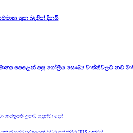
සම්මාන තුන බැගින් දිනයි
සාමාන්‍ය පෙළෙන් පසු ගෝලීය සෞඛ්‍ය වෘත්තිවලට නව මා
 ශාස්ත්‍රපති උපාධි හඳුන්වා දෙයි
සපිරි පුද්ගලයන් බවට පත් කිරීම IIHS දැක්මයි