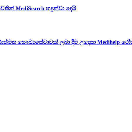
න් MediSearch හදුන්වා දෙයි
ත්මත සෞඛ්‍යසේවාවක් ලබා දීම උදෙසා Medihelp රෝහල