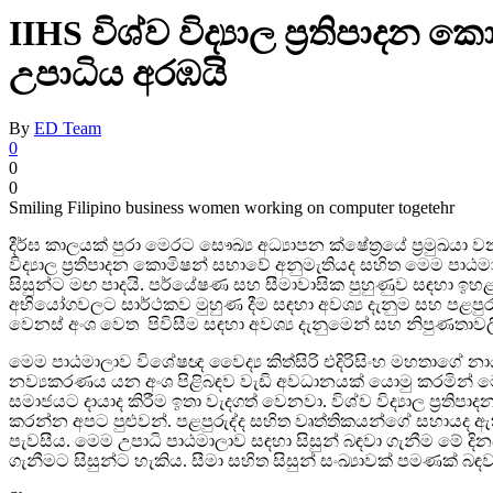
IIHS විශ්ව විද්‍යාල ප්‍රතිපාදන
උපාධිය අරඹයි
By
ED Team
0
0
0
Smiling Filipino business women working on computer togetehr
දීර්ඝ කාලයක් පුරා මෙරට සෞඛ්‍ය අධ්‍යාපන ක්ෂේත්‍රයේ ප්‍රමුඛයා වන 
විද්‍යාල ප්‍රතිපාදන කොමිෂන් සභාවේ අනුමැතියද සහිත මෙම පාඨම
සිසුන්ට මඟ පාදයි. පර්යේෂණ සහ සීමාවාසික පුහුණුව සඳහා ඉහ
අභියෝගවලට සාර්ථකව මුහුණ දීම සඳහා අවශ්‍ය දැනුම සහ පළපුරු
වෙනස් අංශ වෙත පිවිසීම සඳහා අවශ්‍ය දැනුමෙන් සහ නිපුණතාවලි
මෙම පාඨමාලාව විශේෂඥ වෛද්‍ය කිත්සිරි එදිරිසිංහ මහතාගේ නායක
නව්‍යකරණය යන අංශ පිළිබඳව වැඩි අවධානයක් යොමු කරමින් මෙ
සමාජයට දායාද කිරීම ඉතා වැදගත් වෙනවා. විශ්ව විද්‍යාල ප්
කරන්න අපට පුළුවන්. පළපුරුද්ද සහිත වෘත්තිකයන්ගේ සහායද ඇත
පැවසීය. මෙම උපාධි පාඨමාලාව සඳහා සිසුන් බඳවා ගැනීම මේ ද
ගැනීමට සිසුන්ට හැකිය. සීමා සහිත සිසුන් සංඛ්‍යාවක් පමණක් බඳව