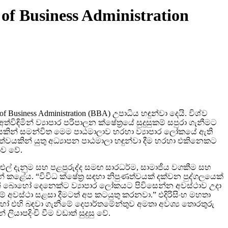
of Business Administration
of Business Administration (BBA) උපාධිය හඳුන්වා දෙයි. විශ්ව
ිමින් ව්‍යාපාර පරිපාලන ක්ෂේත්‍රයේ සුදුසුකම් සපුරා ගැනීමට
ේශයකින් සමන්විත මෙම පාඨමාලාව හරහා ව්‍යාපාර ලෝකයේ ඇති
්වයකින් යුතු අධ්‍යාපන පාඨමාලා හඳුන්වා දීම හරහා එකිනෙකට
ාව වේ.
පුළුල් දැනුම සහ පළපුරුද්ද සමඟ සාරධර්ම, සාමාජීය වගකීම සහ
ළේය. “විවිධ ක්ෂේත්‍ර සඳහා නිපුණත්වයක් දක්වන පුද්ගලයෙක්
ුළින් බොහෝ දෙනෙක්ට ව්‍යාපාර ලෝකයට පිවිසෙන්න අවස්ථාව උදා
් අවස්ථා සළසා දීමටත් අප කටයුතු කරනවා.” එදිරිසිංහ මහතා
හෝ එහි බඳවා ගැනීමේ දෙපාර්තමේන්තුව අමතා අවශ්‍ය තොරතුරු
ියාපදිංචි වීම වඩාත් සුදුසු වේ.