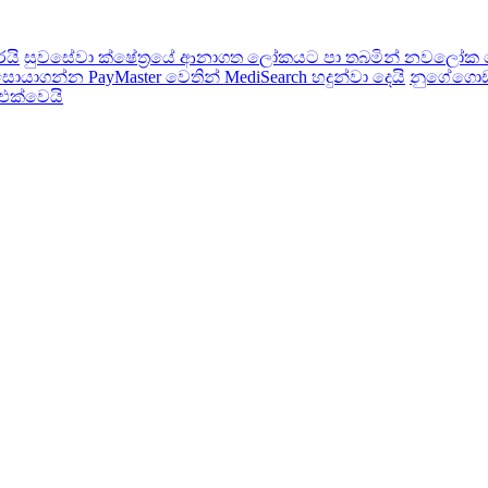
රයි
සුවසේවා ක්ෂේත්‍රයේ ආනාගත ලෝකයට පා තබමින් නවලෝක ර
ාගන්න PayMaster වෙතින් MediSearch හදුන්වා දෙයි
නුගේගොඩ 
 එක්වෙයි