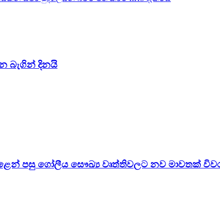
න බැගින් දිනයි
පෙළෙන් පසු ගෝලීය සෞඛ්‍ය වෘත්තිවලට නව මාවතක් විව