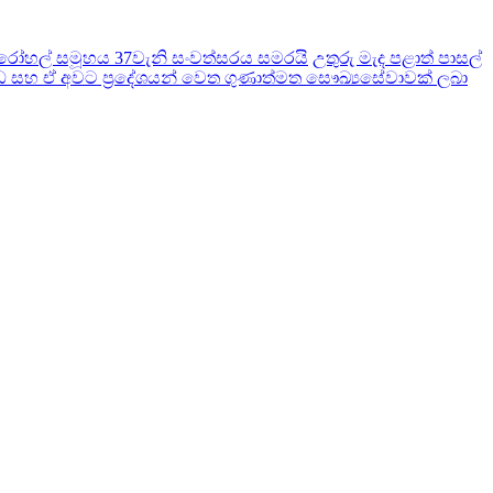
ෝහල් සමූහය 37වැනි සංවත්සරය සමරයි
උතුරු මැද පළාත් පාසල්
සහ ඒ අවට ප‍්‍රදේශයන් වෙත ගුණාත්මත සෞඛ්‍යසේවාවක් ලබා