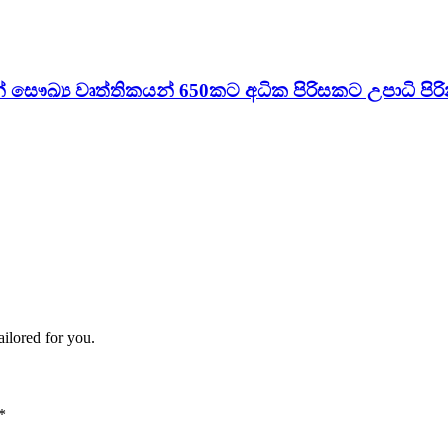
් සෞඛ්‍ය වෘත්තිකයන් 650කට අධික පිරිසකට උපාධි පිර
ailored for you.
*