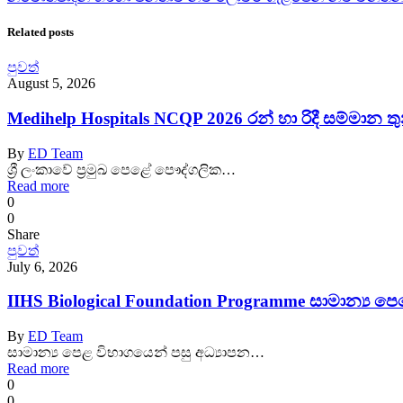
Related posts
පුවත්
August 5, 2026
Medihelp Hospitals NCQP 2026 රන් හා රිදී සම්මාන තු
By
ED Team
ශ්‍රී ලංකාවේ ප්‍රමුඛ පෙළේ පෞද්ගලික…
Read more
0
0
Share
පුවත්
July 6, 2026
IIHS Biological Foundation Programme සාමාන්‍ය 
By
ED Team
සාමාන්‍ය පෙළ විභාගයෙන් පසු අධ්‍යාපන…
Read more
0
0