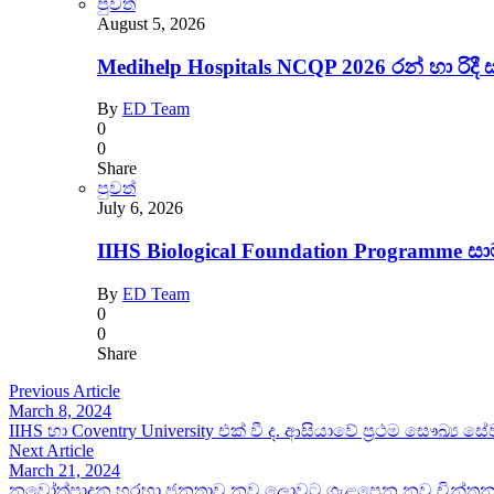
පුවත්
August 5, 2026
Medihelp Hospitals NCQP 2026 රන් හා රිදී 
By
ED Team
0
0
Share
පුවත්
July 6, 2026
IIHS Biological Foundation Programme 
By
ED Team
0
0
Share
Previous Article
March 8, 2024
IIHS හා Coventry University එක් වී ද. ආසියාවේ ප්‍රථම සෞඛ්‍ය සේවා
Next Article
March 21, 2024
නවෝත්පාදන හරහා ජනතාව නව ලොවට ගැළපෙන නව චින්තනයකින් 