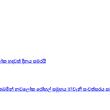
ලෝක හදවත් දිනය සමරයි
තබමින් නවලෝක රෝහල් සමූහය 37වැනි සංවත්සරය ස