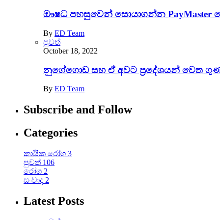
ඖෂධ පහසුවෙන් සොයාගන්න PayMaster වෙති
By
ED Team
පුවත්
October 18, 2022
නුගේගොඩ සහ ඒ අවට ප‍්‍රදේශයන් වෙත ගුණා
By
ED Team
Subscribe and Follow
Categories
කායික රෝග
3
පුවත්
106
රෝග
2
සංවාද
2
Latest Posts