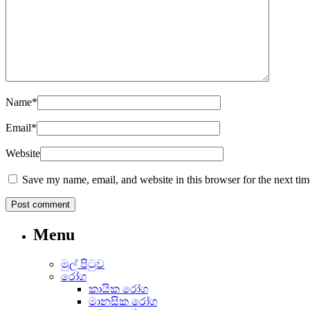
Name
*
Email
*
Website
Save my name, email, and website in this browser for the next ti
Menu
මුල් පිටුව
රෝග
කායික රෝග
මානසික රෝග