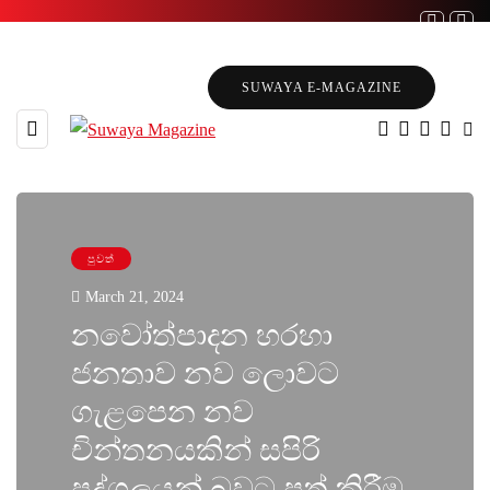
SUWAYA E-MAGAZINE
පුවත්
March 21, 2024
නවෝත්පාදන හරහා
ජනතාව නව ලොවට
ගැළපෙන නව
චින්තනයකින් සපිරි
පුද්ගලයන් බවට පත් කිරීම