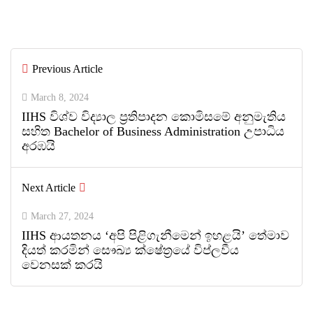
වෘත්තිවලට නව මාවතක් විවර කරයි
By
ED Team
Previous Article
0
0
March 8, 2024
IIHS විශ්ව විද්‍යාල ප්‍රතිපාදන කොමිසමේ අනුමැතිය
සහිත Bachelor of Business Administration උපාධිය
අරඹයි
Next Article
March 27, 2024
IIHS ආයතනය ‘අපි පිළිගැනීමෙන් ඉහළයි’ තේමාව
දියත් කරමින් සෞඛ්‍ය ක්ෂේත්‍රයේ විප්ලවීය
වෙනසක් කරයි