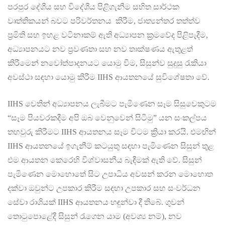
පරපුර දේශීය සහ විදේශීය පිළිගැනීම සහිත සාර්ථක
වෘත්තිකයන් බවට පරිවර්තනය කිරීම, ජාත්‍යන්තර තත්ත්ව
ප්‍රමිති සහ ඉහළ වටිනාකම් ඇති අධ්‍යාපන ක්‍රමවේද පිළිපැදීම,
අධ්‍යාපනයට නව ප්‍රවණතා සහ නව තාක්ෂණය ඇතුළත්
කිරීමෙන් නවෝත්පාදනයට යොමු වීම, සිසුන්ව සුදුසු රැකියා
අවස්ථා සඳහා යොමු කිරීම IIHS ආයතනයේ සුවිශේෂතා වේ.
IIHS වෙතින් අධ්‍යාපනය ලැබීමට පැමිණෙන සෑම සිසු‌වෙකුටම
“සෑම පියවරකදීම අපි ඔබ වෙනුවෙන් සිටිමු” යන සංකල්පය
තහවුරු කිරීමට IIHS ආයතනය සෑම විටම ක්‍රියා කරයි. එමඟින්
IIHS ආයතනයේ ඉගැනීම් කටයුතු සඳහා පැමිණෙන සිසුන් තුළ
එම ආයතන කෙරෙහි විශ්වාසනීය බැඳීමක් ඇති වේ. සිසුන්
පැමිණෙන මොහොතේ සිට උපාධිය අවසන් කරන මොහොත
දක්වා ඔවුන්ට උපකාර කිරීම සඳහා උපකාර සහ සංවර්ධන
සේවා රාශියක් IIHS ආයතනය හඳුන්වා දී තිබේ. ගුවන්
තොටුපොළේදී සිසුන් රැගෙන යාම (අවශ්‍ය නම්), නව