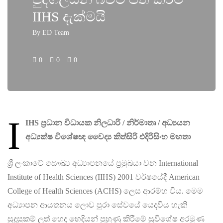
IIHS දැක්මයි
By
ED Team
0
0
0
I
IHS ප්‍රධාන විධායක නිලධාරි / නිර්මාතෘ / අධ්‍යයන
අධ්‍යක්ෂ විශේෂඥ වෛද්‍ය කිත්සිරි එදිරිසිංහ මහතා
ශ්‍රී ලංකාවේ සෞඛ්‍ය අධ්‍යාපනයේ ප්‍රමුඛයා වන International
Institute of Health Sciences (IIHS) 2001 වර්ෂයේදී American
College of Health Sciences (ACHS) ලෙස ආරම්භ විය. මෙම
අධ්‍යාපන ආයතනය ලොව පුරා සේවයේ යෙදවිය හැකි
සුදුසුකම් ලත් හෙද හෙදියන් පුහුණු කිරීමේ සුවිශේෂ අරමුණ