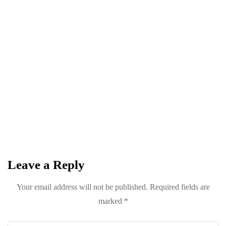
NEWSLETTER
Become a
Trendsetter
Sign up for Davenport’s Daily Digest and get
the best of Davenport, tailored for you.
Leave a Reply
Your email address will not be published.
Required fields are
marked
*