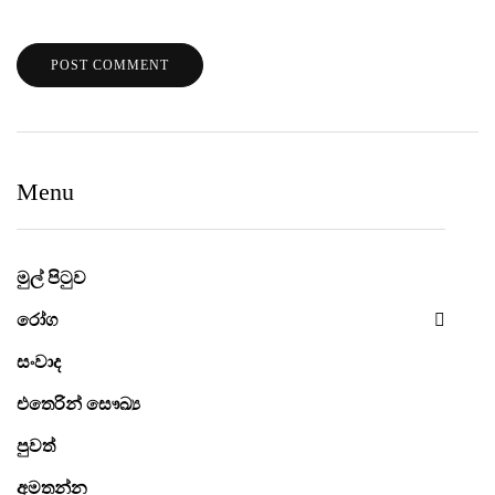
Menu
මුල් පිටුව
රෝග
සංවාද
එතෙරින් සෞඛ්‍ය
පුවත්
අමතන්න