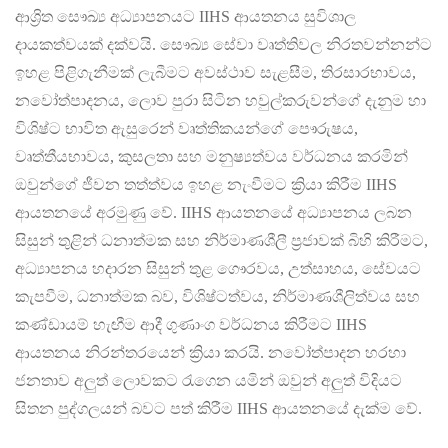
ආශ්‍රිත සෞඛ්‍ය අධ්‍යාපනයට IIHS ආයතනය සුවිශාල
දායකත්වයක් දක්වයි. සෞඛ්‍ය සේවා වෘත්තිවල නිරතවන්නන්ට
ඉහළ පිළිගැනීමක් ලැබීමට අවස්ථාව සැළසීම, තිරසාරභාවය,
නවෝත්පාදනය, ලොව පුරා සිටින හවුල්කරුවන්ගේ දැනුම හා
විශිෂ්ට භාවිත ඇසුරෙන් වෘත්තිකයන්ගේ පෞරුෂය,
වෘත්තීයභාවය, කුසලතා සහ මනුෂ්‍යත්වය වර්ධනය කරමින්
ඔවුන්ගේ ජීවන තත්ත්වය ඉහළ නැංවීමට ක්‍රියා කිරීම IIHS
ආයතනයේ අරමුණු වේ. IIHS ආයතනයේ අධ්‍යාපනය ලබන
සිසුන් තුළින් ධනාත්මක සහ නිර්මාණශීලී ප්‍රජාවක් බිහි කිරීමට,
අධ්‍යාපනය හදාරන සිසුන් තුළ ගෞරවය, උත්සාහය, සේවයට
කැපවීම, ධනාත්මක බව, විශිෂ්ටත්වය, නිර්මාණශීලිත්වය සහ
කණ්ඩායම් හැඟීම ආදී ගුණාංග වර්ධනය කිරීමට IIHS
ආයතනය නිරන්තරයෙන් ක්‍රියා කරයි. නවෝත්පාදන හරහා
ජනතාව අලුත් ලොවකට රැගෙන යමින් ඔවුන් අලුත් විදියට
සිතන පුද්ගලයන් බවට පත් කිරීම IIHS ආයතනයේ දැක්ම වේ.