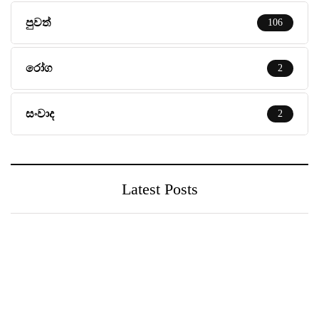
පුවත්
106
රෝග
2
සංවාද
2
Latest Posts