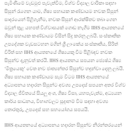
පැමිණීමේ වැඩමුළු පැවැත්වීම, විශ්ව විද්‍යාල චාරිකා සඳහා
සිසුන් රැගෙන යාම, ශිෂ්‍ය සහායක කණ්ඩායම නවක සිසුන්
සාදරයෙන් පිළිගැනීම, නවක සිසුන් ආරක්ෂිතව තබා ගෙන
ඔවුන් තුළ යහපත් විශ්වාසයක් ගොඩ නැගීම IIHS ආයතනයේ
ශිෂ්‍ය සහායක කණ්ඩායම විසින් සිදු කරනු ලබයි. සංස්කෘතික
උපදේශක වැඩසටහන මගින් ශ්‍රී ලාංකේය සංස්කෘතිය, සිරිත්
විරිත් සහ IIHS ආයතනයේ ශිෂ්‍යයකු වීම පිළිබඳව නවක
සිසුන්ව දැනුවත් කරයි. IIHS ආයතනය සපයන ජ්‍යෙෂ්ඨ ශිෂ්‍ය
‘මිත්‍රයෙකු’ වෙත නව ජාත්‍යන්තර සිසුන්ව හඳුන්වා දෙනු ලබයි.
ශිෂ්‍ය සහායක කණ්ඩායම සෑම විටම IIHS ආයතනයේ
අධ්‍යාපනය හදාරන සිසුන්ට අවශ්‍ය උපදෙස් සපයන අතර විශ්ව
විද්‍යාල ජීවිතයේ සියලු අංශ, ශිෂ්‍ය වීසා, යහපැවැත්ම, අධ්‍යයන
කාර්ය සාධනය, විභාගවලට සූදානම් වීම සඳහා අවශ්‍ය
තොරතුරු, උපදෙස් සහ සහයෝගය සපයයි.
IIHS ආයතනයේ අධ්‍යාපනය හදාරන සිසුන්ව නිරන්තරයෙන්