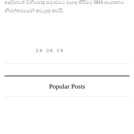
ආදර්ශවත් මිනිසෙකු සමාජයට දායාද කිරීමට IIHS ආයතනය
නිරන්තරයෙන් කටයුතු කරයි.
0
0
0
Popular Posts