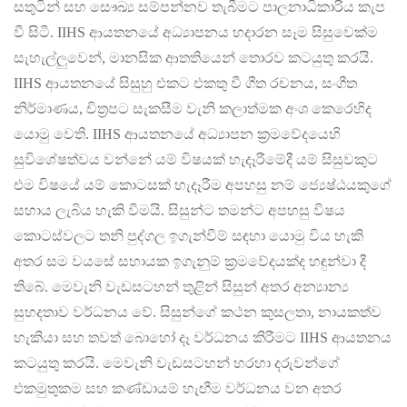
සතුටින් සහ සෞඛ්‍ය සම්පන්නව තැබීමට පාලනාධිකාරිය කැප
වී සිටී. IIHS ආයතනයේ අධ්‍යාපනය හදාරන සෑම සිසුවෙක්ම
සැහැල්ලුවෙන්, මානසික ආතතියෙන් තොරව කටයුතු කරයි.
IIHS ආයතනයේ සිසුහු එකට එකතු වී ගීත රචනය, සංගීත
නිර්මාණය, චිත්‍රපට සැකසීම වැනි කලාත්මක අංශ කෙරෙහිද
යොමු වෙති. IIHS ආයතනයේ අධ්‍යාපන ක්‍රමවේදයෙහි
සුවිශේෂත්වය වන්නේ යම් විෂයක් හැදෑරීමේදී යම් සිසුවකුට
එම විෂයේ යම් කොටසක් හැදෑරීම අපහසු නම් ජ්‍යෙෂ්ඨයකුගේ
සහාය ලැබිය හැකි වීමයි. සිසුන්ට තමන්ට අපහසු විෂය
කොටස්වලට තනි පුද්ගල ඉගැන්වීම් සඳහා යොමු විය හැකි
අතර සම වයසේ සහායක ඉගැනුම් ක්‍රමවේදයක්ද හඳුන්වා දී
තිබේ. මෙවැනි වැඩසටහන් තුළින් සිසුන් අතර අන්‍යාන්‍ය
සුහදතාව වර්ධනය වේ. සිසුන්ගේ කථන කුසලතා, නායකත්ව
හැකියා සහ තවත් බොහෝ දෑ වර්ධනය කිරීමට IIHS ආයතනය
කටයුතු කරයි. මෙවැනි වැඩසටහන් හරහා දරුවන්ගේ
එකමුතුකම සහ කණ්ඩායම් හැඟීම වර්ධනය වන අතර