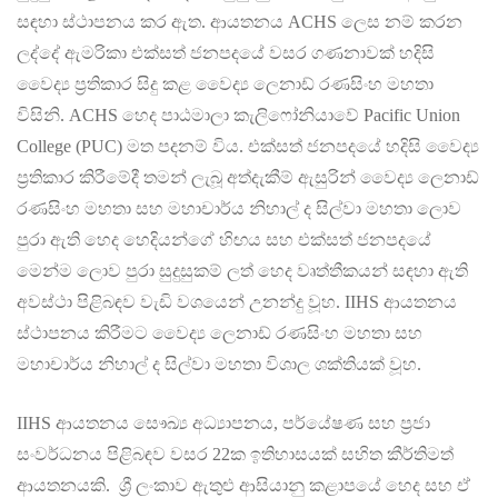
සඳහා ස්ථාපනය කර ඇත. ආයතනය ACHS ලෙස නම් කරන
ලද්දේ ඇමරිකා එක්සත් ජනපදයේ වසර ගණනාවක් හදිසි
වෛද්‍ය ප්‍රතිකාර සිදු කළ වෛද්‍ය ලෙනාඩ් රණසිංහ මහතා
විසිනි. ACHS හෙද පාඨමාලා කැලිෆෝනියාවේ Pacific Union
College (PUC) මත පදනම් විය. එක්සත් ජනපදයේ හදිසි වෛද්‍ය
ප්‍රතිකාර කිරීමේදී තමන් ලැබූ අත්දැකීම් ඇසුරින් වෛද්‍ය ලෙනාඩ්
රණසිංහ මහතා සහ මහාචාර්ය නිහාල් ද සිල්වා මහතා ලොව
පුරා ඇති හෙද හෙදියන්ගේ හිඟය සහ එක්සත් ජනපදයේ
මෙන්ම ලොව පුරා සුදුසුකම් ලත් හෙද වෘත්තීකයන් සඳහා ඇති
අවස්ථා පිළිබඳව වැඩි වශයෙන් උනන්දු වූහ. IIHS ආයතනය
ස්ථාපනය කිරීමට වෛද්‍ය ලෙනාඩ් රණසිංහ මහතා සහ
මහාචාර්ය නිහාල් ද සිල්වා මහතා විශාල ශක්තියක් වූහ.
IIHS ආයතනය සෞඛ්‍ය අධ්‍යාපනය, පර්යේෂණ සහ ප්‍රජා
සංවර්ධනය පිළිබඳව වසර 22ක ඉතිහාසයක් සහිත කීර්තිමත්
ආයතනයකි. ශ්‍රී ලංකාව ඇතුළු ආසියානු කළාපයේ හෙද සහ ඒ