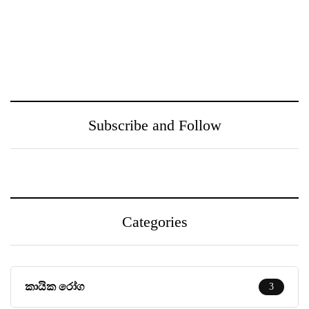
ඖෂධ පහසුවෙන්
නුගේගොඩ සහ ඒ අවට
සොයාගන්න PayMaster
ප‍්‍රදේශයන් වෙත
වෙතින් MediSearch
ගුණාත්මත
හදුන්වා දෙයි
සෞඛ්‍යසේවාවක් ලබා දීම
උදෙසා Medihelp රෝහල්
සමූහය Central Medical
Subscribe and Follow
Centre සමඟ එක්වෙයි
Categories
කායික රෝග
3