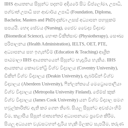
IIHS ආයතනය සිසුන්ට පදනම් අදියරේ සිට ඩිප්ලෝමා, උපාධි,
පශ්චාත් උපාධි සහ ආචාර්ය උපාධි (Foundation, Diploma,
Bachelor, Masters and PhD) දක්වා උසස් අධ්‍යාපන පහසුකම්
සපයයි. හෙද සේවය (Nursing), ජෛව වෛද්‍ය විද්‍යාව
(Biomedical Science), භෞත චිකිත්සාව (Physiotherapy), සෞඛ්‍ය
පරිපාලනය (Health Administration), IELTS, OET, PTE,
අධ්‍යාපනය සහ ඉගැන්වීම් (Education & Teaching) ආශ්‍රිත
පාඨමාලා IIHS ආයතනයෙන් සිසුන්ට හැදෑරිය හැකිය. IIHS
ආයතනය කොවෙන්ට්‍රි විශ්ව විද්‍යාලය (Coventry University),
ඩීකින් විශ්ව විද්‍යාලය (Deakin University), ඇබර්ඩීන් විශ්ව
විද්‍යාලය (Aberdeen University), ෆින්ලන්තයේ මෙට්‍රොපොලියා
විශ්ව විද්‍යාලය (Metropolia University Finland), ජේම්ස් කුක්
විශ්ව විද්‍යාලය (James Cook University) යන විශ්ව විද්‍යාල සමග
හවුල්කාරීත්ව ඇති කර ගෙන තිබේ. සියලු සිසුන්ට අවස්ථා හිමි
වීම, කළාපීය සිසුන් ජාත්‍යන්තර අධ්‍යාපනයට ප්‍රවේශ කිරීම,
සියලු අධ්‍යයන වැඩසටහන් දැරිය හැකි මිලකට සැපයීම, තරුණ