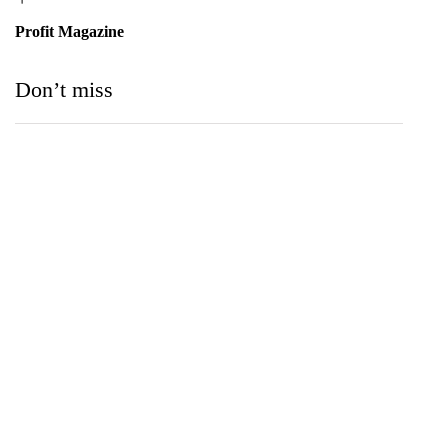
Profit Magazine
Don’t miss
Medihelp Hospitals NCQP 2026 රන් හා රිදී සම්මාන
තුන බැගින් දිනයි
IIHS Biological Foundation Programme සාමාන්‍ය
පෙළෙන් පසු ගෝලීය සෞඛ්‍ය වෘත්තිවලට නව