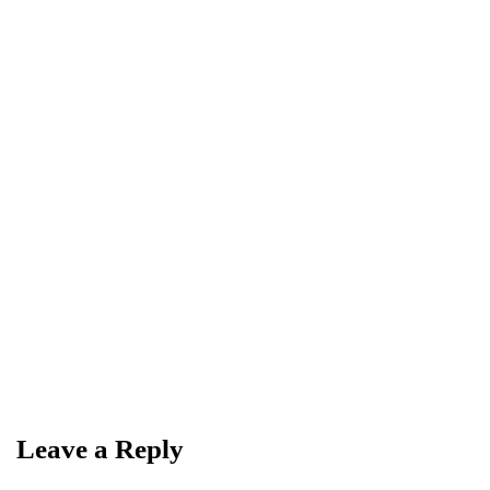
0
0
Share
NEWSLETTER
Become a
Trendsetter
Sign up for Davenport’s Daily Digest and get
the best of Davenport, tailored for you.
Leave a Reply