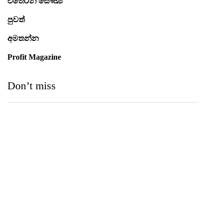
එතෙරින් සෞඛ්‍ය
පුවත්
අමතන්න
Profit Magazine
Don’t miss
Medihelp Hospitals NCQP 2026 රන් හා රිදී සම්මාන
තුන බැගින් දිනයි