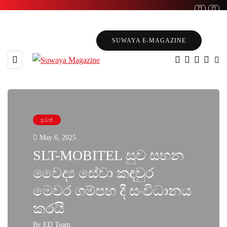
SUWAYA E-MAGAZINE
පුවත්
May 6, 2025
SLT-MOBITEL සුව සහන
වෛද්‍ය සේවා කඳවුර
මෙවර ගම්පහ දී සංවිධානය
කරයි
By
ED Team