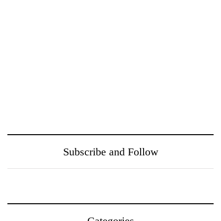
ඖෂධ පහසුවෙන්
නුගේගොඩ සහ ඒ අවට
සොයාගන්න PayMaster
ප‍්‍රදේශයන් වෙත
වෙතින් MediSearch
ගුණාත්මත
හදුන්වා දෙයි
සෞඛ්‍යසේවාවක් ලබා දීම
උදෙසා Medihelp රෝහල්
සමූහය Central Medical
Subscribe and Follow
Centre සමඟ එක්වෙයි
Categories