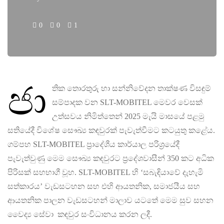
0
0
1
ජා
තික තොරතුරු හා සන්නිවේදන තාක්ෂණ විසඳුම්
සම්පාදක වන SLT-MOBITEL මෙවර වෙසක්
උත්සවය නිමිත්තෙන් 2025 මැයි මාසයේ පළමු
සතියේදී විශේෂ සෞඛ්‍ය කඳවුරක් පැවැත්වීමට කටයුතු කළේය.
ගම්පහ SLT-MOBITEL ප්‍රාදේශීය කාර්යාල පරිශ්‍රයේදී
පැවැත්වුණු මෙම සෞඛ්‍ය කඳවුරට ප්‍රදේශවාසීන් 350 කට අධික
පිරිසක් සහභාගී වූහ. SLT-MOBITEL හි ‘සබැඳියාවේ දැහැමි
සත්කාරය’ වැඩසටහන සහ එහි ආයතනික, සමාජයීය සහ
ආයතනික පාලන වැඩසටහන් මාලාව යටතේ මෙම සුව සහන
වෛද්‍ය සේවා කඳවුර සංවිධානය කරන ලදී.