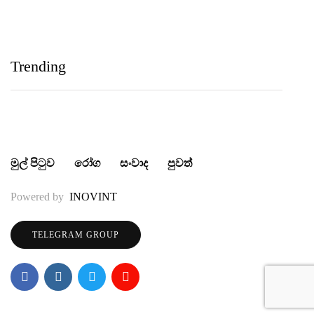
IIHS Biological Foundation Programme සාමාන්‍ය
පෙළෙන් පසු ගෝලීය සෞඛ්‍ය වෘත්තිවලට නව
Trending
මාවතක් විවර කරයි
මුල් පිටුව
රෝග
සංවාද
පුවත්
Powered by
INOVINT
TELEGRAM GROUP