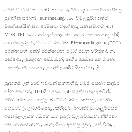
මෙම වැඩසටහන සාර්ථක කරගැනීම සඳහා සෙත්මා රෝහල්
පුද්ගලික සමාගම, eChannelling, J.A. විමලසූරිය දෘෂ්ඨි
විශේෂඥයින් සහ පරම්පරා හඳුන්කූරු යන සමාගම් SLT-
MOBITEL සමග අත්වැල් බැඳගත්හ. මෙම සෞඛ්‍ය කඳවුරේදී
නොමිලේ දියවැඩියා පරීක්ෂාවන්, Electrocardiograms (ECG)
පරීක්ෂාවන්, අක්ෂි පරීක්ෂාවන්, රුධිර පීඩන පරීක්ෂාවන්,
පෝෂණ උපදේශන සේවාවන්, දේශීය වෛද්‍ය සහ මනෝ
උපදේශණ වෛද්‍ය උපදෙස් ලබාදීම් සිදුකරන ලදී.
සුදුසුකම් ලත් වෛද්‍යවරුන් සහභාගී වූ මෙම සෞඛ්‍ය කඳවුර
එදින පෙරවරු 9.00 සිට පස්වරු 4.00 දක්වා පැවැත්විණි.
මිරිස්වත්ත, ඉඳිගොල්ල, බණ්ඩාරවත්ත, යක්කල, අස්ගිරිය,
දොඹවෙල, උඩුගම්පොළ, කිරිඳිවිට, මාකේවිට, බැලුම්මහර,
ගනේමුල්ල සහ ගම්පහ යන ප්‍රදේශවල වෙසෙන, නිතිපතා
සෞඛ්‍ය සේවාවන් ලබාගැනීමට අපහසු පුද්ගලයන් විශාල