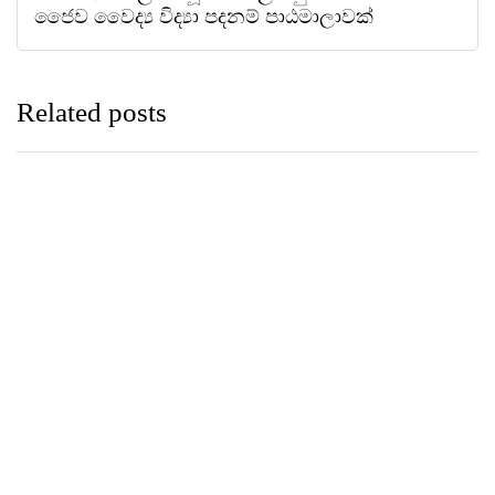
ජෛව වෛද්‍ය විද්‍යා පදනම් පාඨමාලාවක්
Related posts