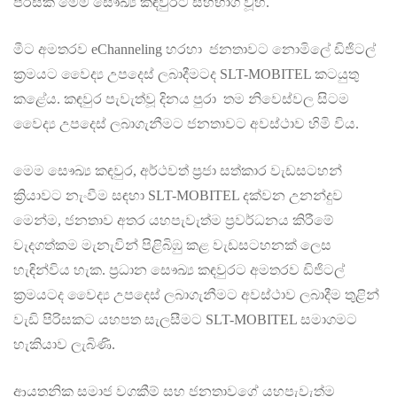
පිරිසක් මෙම සෞඛ්‍ය කඳවුරට සහභාගී වූහ.
මීට අමතරව eChanneling හරහා ජනතාවට නොමිලේ ඩිජිටල්
ක්‍රමයට වෛද්‍ය උපදෙස් ලබාදීමටද SLT-MOBITEL කටයුතු
කළේය. කඳවුර පැවැත්වූ දිනය පුරා තම නිවෙස්වල සිටම
වෛද්‍ය උපදෙස් ලබාගැනීමට ජනතාවට අවස්ථාව හිමි විය.
මෙම සෞඛ්‍ය කඳවුර, අර්ථවත් ප්‍රජා සත්කාර වැඩසටහන්
ක්‍රියාවට නැංවීම සඳහා SLT-MOBITEL දක්වන උනන්දුව
මෙන්ම, ජනතාව අතර යහපැවැත්ම ප්‍රවර්ධනය කිරීමේ
වැදගත්කම මැනැවින් පිළිබිඹු කළ වැඩසටහනක් ලෙස
හැඳින්විය හැක. ප්‍රධාන සෞඛ්‍ය කඳවුරට අමතරව ඩිජිටල්
ක්‍රමයටද වෛද්‍ය උපදෙස් ලබාගැනීමට අවස්ථාව ලබාදීම තුළින්
වැඩි පිරිසකට යහපත සැලසීමට SLT-MOBITEL සමාගමට
හැකියාව ලැබිණි.
ආයතනික සමාජ වගකීම් සහ ජනතාවගේ යහපැවැත්ම