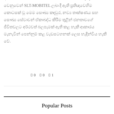
වෙනුවෙන් SLT-MOBITEL ලබා දී ඇති ප්‍රතිඥාවෙහිම
කොටසක් වූ මෙම සෞඛ්‍ය කඳවුර, නව්‍ය තාක්ෂණය සහ
සෞඛ්‍ය සේවාවන් ඒකාබද්ධ කිරීම තුළින් ජනතාවගේ
ජීවිතවලට අර්ථවත් බලපෑමක් ඇති කළ හැකි ආකාරය
මැනැවින් පෙන්නුම් කළ වැඩසටහනක් ලෙස හැඳින්විය හැකි
වේ.
0
0
1
Popular Posts