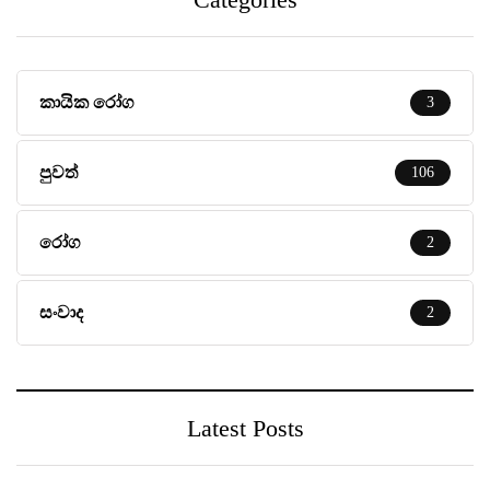
කායික රෝග
3
පුවත්
106
රෝග
2
සංවාද
2
Latest Posts