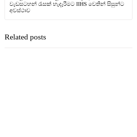
වැඩසටහන් රැසක් හැදෑරීමට IIHS වෙතින් සිසුන්ට
අවස්ථාව
Related posts