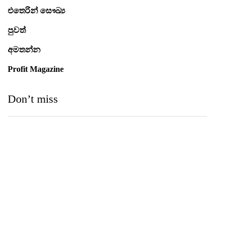
එතෙරින් සෞඛ්‍ය
පුවත්
අමතන්න
Profit Magazine
Don’t miss
Medihelp Hospitals NCQP 2026 රන් හා රිදී සම්මාන
තුන බැගින් දිනයි