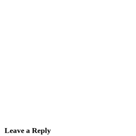
0
0
Share
NEWSLETTER
Become a
Trendsetter
Sign up for Davenport’s Daily Digest and get
the best of Davenport, tailored for you.
Leave a Reply