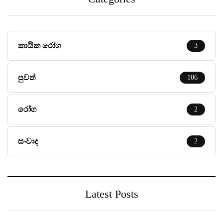
කායික රෝග
3
පුවත්
106
රෝග
2
සංවාද
2
Latest Posts