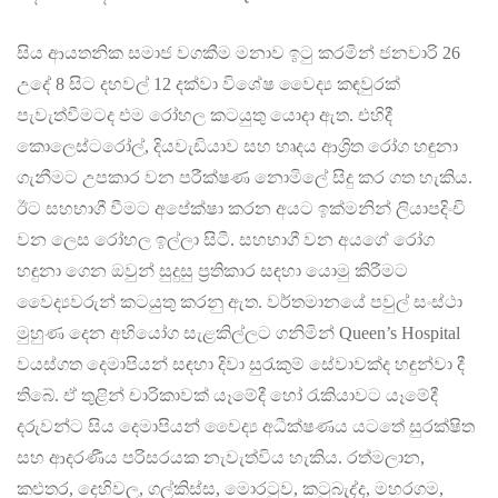
සිය ආයතනික සමාජ වගකීම මනාව ඉටු කරමින් ජනවාරි 26
උදේ 8 සිට දහවල් 12 දක්වා විශේෂ වෛද්‍ය කඳවුරක්
පැවැත්වීමටද එම රෝහල කටයුතු යොදා ඇත. එහිදී
කොලෙස්ටරෝල්, දියවැඩියාව සහ හෘදය ආශ්‍රිත රෝග හඳුනා
ගැනීමට උපකාර වන පරීක්ෂණ නොමිලේ සිදු කර ගත හැකිය.
ඊට සහභාගී වීමට අපේක්ෂා කරන අයට ඉක්මනින් ලියාපදිංචි
වන ලෙස රෝහල ඉල්ලා සිටී. සහභාගී වන අයගේ රෝග
හඳුනා ගෙන ඔවුන් සුදුසු ප්‍රතිකාර සඳහා යොමු කිරීමට
වෛද්‍යවරුන් කටයුතු කරනු ඇත. වර්තමානයේ පවුල් සංස්ථා
මුහුණ දෙන අභියෝග සැළකිල්ලට ගනිමින් Queen’s Hospital
වයස්ගත දෙමාපියන් සඳහා දිවා සුරැකුම් සේවාවක්ද හඳුන්වා දී
තිබේ. ඒ තුළින් චාරිකාවක් යෑමේදී හෝ රැකියාවට යෑමේදී
දරුවන්ට සිය දෙමාපියන් වෛද්‍ය අධීක්ෂණය යටතේ සුරක්ෂිත
සහ ආදරණීය පරිසරයක නැවැත්විය හැකිය. රත්මලාන,
කළුතර, දෙහිවල, ගල්කිස්ස, මොරටුව, කටුබැද්ද, මහරගම,