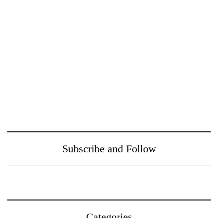
ඖෂධ පහසුවෙන්
නුගේගොඩ සහ ඒ අවට
සොයාගන්න PayMaster
ප‍්‍රදේශයන් වෙත
වෙතින් MediSearch
ගුණාත්මත
හදුන්වා දෙයි
සෞඛ්‍යසේවාවක් ලබා දීම
උදෙසා Medihelp රෝහල්
සමූහය Central Medical
Subscribe and Follow
Centre සමඟ එක්වෙයි
Categories