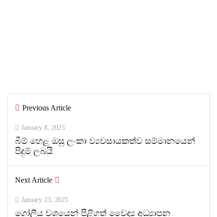
July 6, 2026
IIHS Biological Foundation Programme
සාමාන්‍ය පෙළෙන් පසු ගෝලීය සෞඛ්‍ය
වෘත්තිවලට නව මාවතක් විවර කරයි
By
ED Team
Previous Article
0
0
January 8, 2025
බීම් හෙළ ඔසු ලංකා ව්‍යවසායකත්ව සම්මානයෙන්
පිදුම් ලබයි
Next Article
January 23, 2025
ගෝලීය වශයෙන් පිළිගත් වෛද්‍ය අධ්‍යාපන