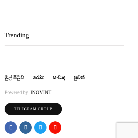
IIHS Biological Foundation Programme සාමාන්‍ය
පෙළෙන් පසු ගෝලීය සෞඛ්‍ය වෘත්තිවලට නව
Trending
මාවතක් විවර කරයි
මුල් පිටුව
රෝග
සංවාද
පුවත්
Powered by
INOVINT
TELEGRAM GROUP