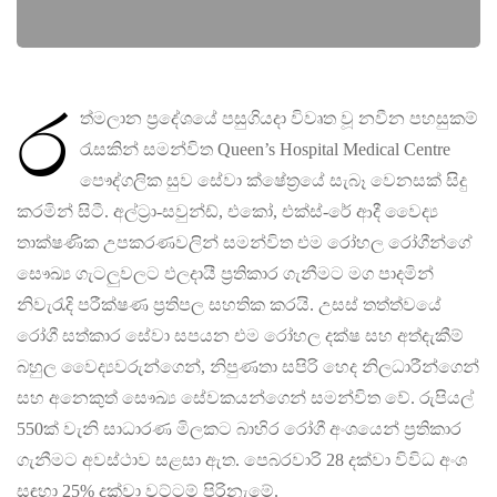
ර
ත්මලාන ප්‍රදේශයේ පසුගියදා විවෘත වූ නවීන පහසුකම්
රැසකින් සමන්විත Queen’s Hospital Medical Centre
පෞද්ගලික සුව සේවා ක්ෂේත්‍රයේ සැබෑ වෙනසක් සිදු
කරමින් සිටී. අල්ට්‍රා-සවුන්ඩ්, එකෝ, එක්ස්-රේ ආදී වෛද්‍ය
තාක්ෂණික උපකරණවලින් සමන්විත එම රෝහල රෝගීන්ගේ
සෞඛ්‍ය ගැටලුවලට ඵලදායී ප්‍රතිකාර ගැනීමට මග පාදමින්
නිවැරැදි පරීක්ෂණ ප්‍රතිපල සහතික කරයි. උසස් තත්ත්වයේ
රෝගී සත්කාර සේවා සපයන එම රෝහල දක්ෂ සහ අත්දැකීම්
බහුල වෛද්‍යවරුන්ගෙන්, නිපුණතා සපිරි හෙද නිලධාරීන්ගෙන්
සහ අනෙකුත් සෞඛ්‍ය සේවකයන්ගෙන් සමන්විත වේ. රුපියල්
550ක් වැනි සාධාරණ මිලකට බාහිර රෝගී අංශයෙන් ප්‍රතිකාර
ගැනීමට අවස්ථාව සළසා ඇත. පෙබරවාරි 28 දක්වා විවිධ අංශ
සඳහා 25% දක්වා වට්ටම් පිරිනැමේ.