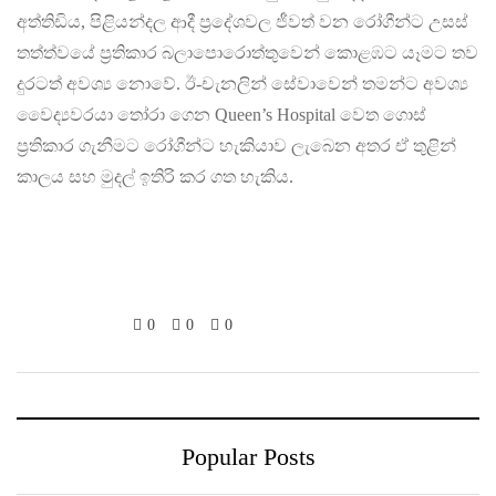
අත්තිඩිය, පිළියන්දල ආදී ප්‍රදේශවල ජීවත් වන රෝගීන්ට උසස්
තත්ත්වයේ ප්‍රතිකාර බලාපොරොත්තුවෙන් කොළඹට යෑමට තව
දුරටත් අවශ්‍ය නොවේ. ඊ-චැනලින් සේවාවෙන් තමන්ට අවශ්‍ය
වෛද්‍යවරයා තෝරා ගෙන Queen’s Hospital වෙත ගොස්
ප්‍රතිකාර ගැනීමට රෝගීන්ට හැකියාව ලැබෙන අතර ඒ තුළින්
කාලය සහ මුදල් ඉතිරි කර ගත හැකිය.
0
0
0
Popular Posts