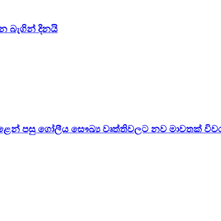
න බැගින් දිනයි
පෙළෙන් පසු ගෝලීය සෞඛ්‍ය වෘත්තිවලට නව මාවතක් විව