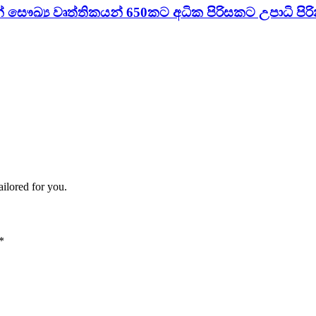
් සෞඛ්‍ය වෘත්තිකයන් 650කට අධික පිරිසකට උපාධි පිර
ailored for you.
*