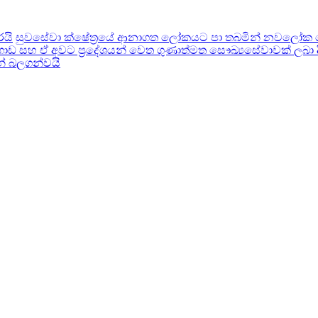
රයි
සුවසේවා ක්ෂේත්‍රයේ ආනාගත ලෝකයට පා තබමින් නවලෝක ර
ඩ සහ ඒ අවට ප‍්‍රදේශයන් වෙත ගුණාත්මත සෞඛ්‍යසේවාවක් ලබා දී
ින් බලගන්වයි