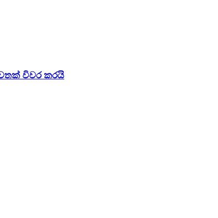
වතක් විවර කරයි