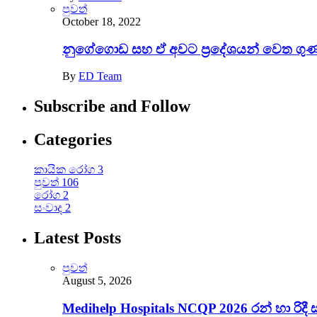
පුවත්
October 18, 2022
නුගේගොඩ සහ ඒ අවට ප‍්‍රදේශයන් වෙත ගුණා
By
ED Team
Subscribe and Follow
Categories
කායික රෝග
3
පුවත්
106
රෝග
2
සංවාද
2
Latest Posts
පුවත්
August 5, 2026
Medihelp Hospitals NCQP 2026 රන් හා රිදී 