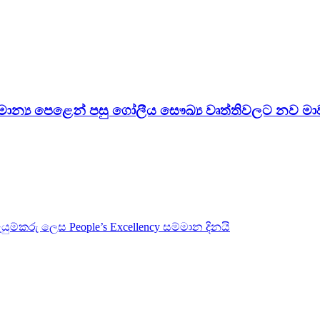
සාමාන්‍ය පෙළෙන් පසු ගෝලීය සෞඛ්‍ය වෘත්තිවලට නව මා
යුම්කරු ලෙස People’s Excellency සම්මාන දිනයි