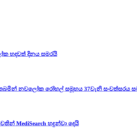
ලෝක හදවත් දිනය සමරයි
තබමින් නවලෝක රෝහල් සමූහය 37වැනි සංවත්සරය ස
න් MediSearch හදුන්වා දෙයි