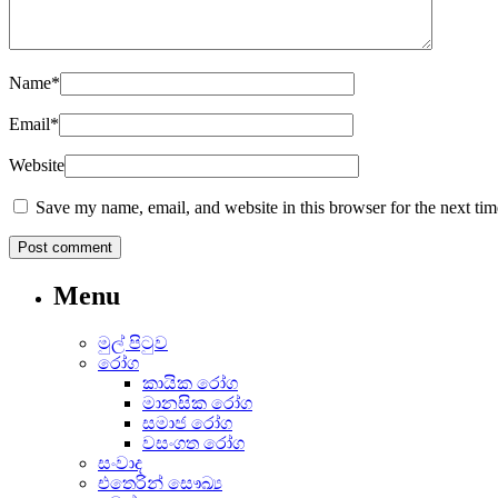
Name
*
Email
*
Website
Save my name, email, and website in this browser for the next ti
Menu
මුල් පිටුව
රෝග
කායික රෝග
මානසික රෝග
සමාජ රෝග
වසංගත රෝග
සංවාද
එතෙරින් සෞඛ්‍ය