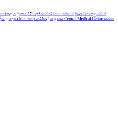
ෝහල් සමූහය 37වැනි සංවත්සරය සමරයි
ඖෂධ පහසුවෙන්
ම උදෙසා Medihelp රෝහල් සමූහය Central Medical Centre සමඟ