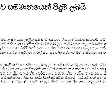
ව සම්මානයෙන් පිදුම් ලබයි
 ඔසු ලංකා පෞද්ගලික සමාගම බස්නාහිර පළාත් ව්‍යවසායකත්ව සම්
න අධිකාරිය සහ ජාතික වාණිජ මණ්ඩලය සංවිධානය කළ එම සම්මාන
පුළුල් පරාසයක විහිදී ඇති ශාකසාර නිෂ්පාදන රැසක් වෙළෙඳපොළට න
වර්ධනය කරන සුදර්ශන කරල් සහ සුවෝදා පේයාව බීම් නිෂ්පාදන අතර ප්
ළකිලිමත් වන බීම් හෙළ ඔසු ලංකා සමාගම සාම්ප්‍රදායික ආයුර්වේ
වලිය පුරා අදාළ සනීපාරක්ෂක ප්‍රමිති අනුගමනය කරන එම සමාගම ISO
 නිෂ්පාදන ක්‍රියාවලිය නිසා පරිසරයට වන හානිය උපරිම ලෙස අවම කිර
ත් සම්පත් පරිභෝජනය කරන්නේ අරපිරිමැස්මෙනි. පරිසර නීති
ශක්තිය හා ස්වාභාවික සම්පත් සුරැකීමට සහ පුනර්ජනනීය බල ශක්ත