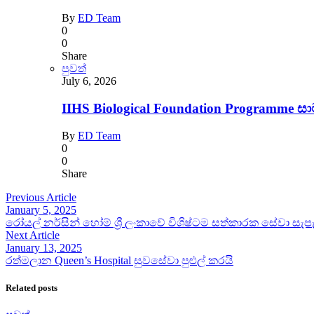
By
ED Team
0
0
Share
පුවත්
July 6, 2026
IIHS Biological Foundation Programme 
By
ED Team
0
0
Share
Previous Article
January 5, 2025
රෝයල් නර්සින් හෝම් ශ්‍රී ලංකාවේ විශිෂ්ටම සත්කාරක සේවා සැපැ
Next Article
January 13, 2025
රත්මලාන Queen’s Hospital සුවසේවා පුළුල් කරයි
Related posts