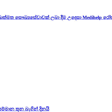
ත්මත සෞඛ්‍යසේවාවක් ලබා දීම උදෙසා Medihelp රෝහල
සම්මාන තුන බැගින් දිනයි