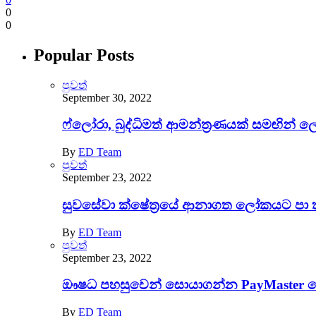
0
0
Popular Posts
පුවත්
September 30, 2022
ෆ්ලෝරා, බුද්ධිමත් ආමන්ත්‍රණයක් සමඟින් 
By
ED Team
පුවත්
September 23, 2022
සුවසේවා ක්ෂේත්‍රයේ ආනාගත ලෝකයට පා 
By
ED Team
පුවත්
September 23, 2022
ඖෂධ පහසුවෙන් සොයාගන්න PayMaster වෙති
By
ED Team