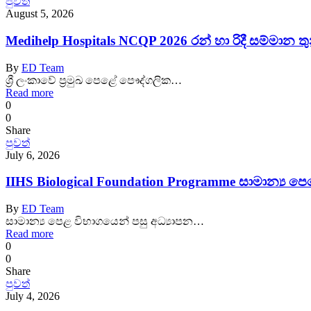
පුවත්
August 5, 2026
Medihelp Hospitals NCQP 2026 රන් හා රිදී සම්මාන තු
By
ED Team
ශ්‍රී ලංකාවේ ප්‍රමුඛ පෙළේ පෞද්ගලික…
Read more
0
0
Share
පුවත්
July 6, 2026
IIHS Biological Foundation Programme සාමාන්‍ය 
By
ED Team
සාමාන්‍ය පෙළ විභාගයෙන් පසු අධ්‍යාපන…
Read more
0
0
Share
පුවත්
July 4, 2026