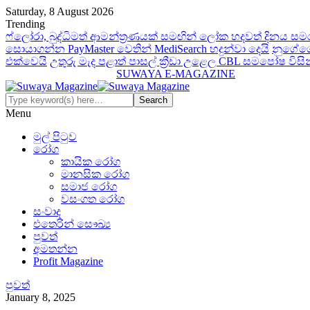
Saturday, 8 August 2026
Trending
ෆ්ලෝරා, බුද්ධිමත් ආමන්ත්‍රණයක් සමඟින් ලෝක හදවත් දිනය සම
සොයාගන්න PayMaster වෙතින් MediSearch හදුන්වා දෙයි
නුගේගො
එක්වෙයි
උතුරු මැද පළාත් පාසල් ක්‍රීඩා උළෙල CBL සමපෝෂ විස
SUWAYA E-MAGAZINE
Menu
මුල් පිටුව
රෝග
කායික රෝග
මානසික රෝග
සමාජ රෝග
වසංගත රෝග
සංවාද
එතෙරින් සෞඛ්‍ය
පුවත්
අමතන්න
Profit Magazine
පුවත්
January 8, 2025