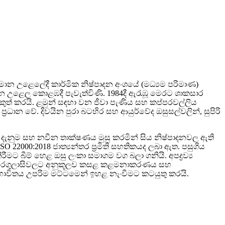
මාන උළෙලේදී කාර්මික නිෂ්පාදන අංශයේ (මධ්‍යම පරිමාණ)
 උළෙල කොළඹදී පැවැත්විණි. 1984දී ඇරැඹූ මෙරට ශාකසාර
ිකුත් කරයි. ළමුන් සඳහා වන ජීවා පැණිය සහ කප්පරවල්ලිය
‍රධාන වේ. දිවයින පුරා බටහිර සහ ආයුර්වේද ඔසුසල්වලින්, සුපිරි
ද දැනුම සහ නවීන තාක්ෂණය මුසු කරමින් සිය නිෂ්පාදනවල ඇති
 22000:2018 ජාත්‍යන්තර ප්‍රමිති සහතිකයද ලබා ඇත. පසුගිය
ීමට බීම් හෙළ ඔසු ලංකා සමාගම වග බලා ගනියි. අපද්‍රව්‍ය
 සහ රෙගුලාසිවලට අනුකූලව කසළ කළමනාකරණය සහ
ි භාවිතය උපරිම මට්ටමෙන් ඉහළ නැංවීමට කටයුතු කරයි.