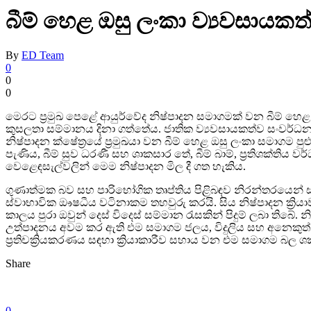
බීම් හෙළ ඔසු ලංකා ව්‍යවසායකත්
By
ED Team
0
0
0
මෙරට ප්‍රමුඛ පෙළේ ආයුර්වේද නිෂ්පාදන සමාගමක් වන බීම් හෙළ
කුසලතා සම්මානය දිනා ගත්තේය. ජාතික ව්‍යවසායකත්ව සංවර්ධ
නිෂ්පාදන ක්ෂේත්‍රයේ ප්‍රමුඛයා වන බීම් හෙළ ඔසු ලංකා සමාගම 
පැණිය, බීම් සුව ධරණී සහ ශාකසාර තේ, බීම් බාම්, ප්‍රතිශක්තිය 
වෙළෙඳසැල්වලින් මෙම නිෂ්පාදන මිල දී ගත හැකිය.
ගුණාත්මක බව සහ පාරිභෝගික තෘප්තිය පිළිබඳව නිරන්තරයෙන් සැ
ස්වාභාවික ඖෂධීය වටිනාකම තහවුරු කරයි. සිය නිෂ්පාදන ක්‍රියා
කාලය පුරා ඔවුන් දෙස් විදෙස් සම්මාන රැසකින් පිදුම් ලබා තිබේ.
උත්පාදනය අවම කර ඇති එම සමාගම ජලය, විදුලිය සහ අනෙකු
ප්‍රතිචක්‍රියකරණය සඳහා ක්‍රියාකාරීව සහාය වන එම සමාගම බල 
Share
0