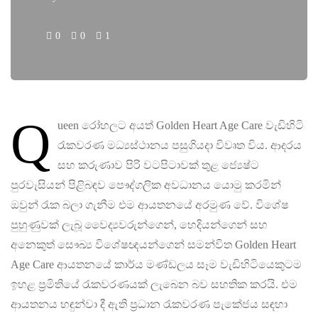
0
0
1
Q
ueen රෝහලට අයත් Golden Heart Age Care වැඩිහිටි
රැකවරණ මධ්‍යස්ථානය පසුගියදා විවෘත විය. ආදරය
සහ කරුණාව පිරි වටපිටාවක් තුළ ජ්‍යෙෂ්ට
පුරවැසියන් පිළිබඳව පෞද්ගලික අවධානය යොමු කරමින්
ඔවුන් රැක බලා ගැනීම එම ආයතනයේ අරමුණ වේ. විශේෂ
පුහුණුවක් ලැබූ වෛද්‍යවරුන්ගෙන්, හෙදියන්ගෙන් සහ
අනෙකුත් සෞඛ්‍ය විශේෂඥයන්ගෙන් සමන්විත Golden Heart
Age Care ආයතනයේ කාර්ය මණ්ඩලය සෑම වැඩිහිටියෙකුටම
ඉහළ ප්‍රමිතියේ රැකවරණයක් ලැබෙන බව සහතික කරයි. එම
ආයතනය හඳුන්වා දී ඇති ප්‍රධාන රැකවරණ පැකේජය සඳහා