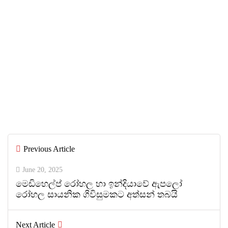
පුවත්
July 6, 2026
IIHS Biological Foundation Programme
සාමාන්‍ය පෙළෙන් පසු ගෝලීය සෞඛ්‍ය
වෘත්තිවලට නව මාවතක් විවර කරයි
By
ED Team
Previous Article
0
0
June 20, 2025
මෙඩිහෙල්ප් රෝහල හා ඉන්දියාවේ ඇපලෝ
රෝහල සායනික ගිවිසුමකට අත්සන් තබයි
Next Article