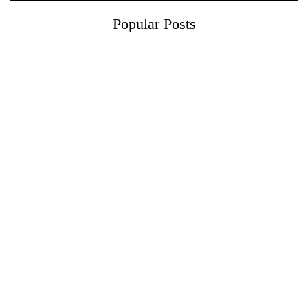
Popular Posts
ෆ්ලෝරා, බුද්ධිමත්
සුවසේවා ක්ෂේත්‍රයේ
ආමන්ත්‍රණයක් සමඟින්
ආනාගත ලෝකයට පා
ලෝක හදවත් දිනය සමරයි
තබමින් නවලෝක රෝහල්