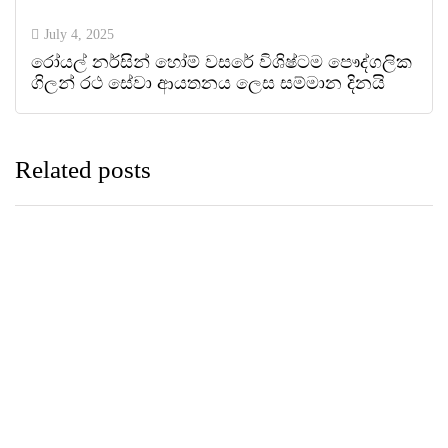
July 4, 2025
රෝයල් නර්සින් හෝම් වසරේ විශිෂ්ටම පෞද්ගලික
ගිලන් රථ සේවා ආයතනය ලෙස සම්මාන දිනයි
Related posts