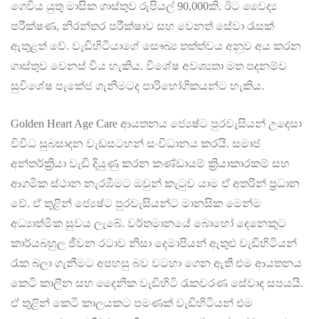
ගෙවිය යුතු මාසික ගාස්තුව රුපියල් 90,000කි. ඊට වෛද්‍ය
පරීක්ෂණ, නිරන්තර පරීක්ෂාව සහ වෙනත් සේවා රැසක්
ඇතුළත් වේ. වැඩිහිටියාගේ සෞඛ්‍ය තත්ත්වය අනුව අය කරන
ගාස්තුව වෙනස් විය හැකිය. විශේෂ අවශ්‍යතා මත පදනම්ව
සුවිශේෂ පැකේජ ගැනීමටද පාරිභෝගිකයන්ට හැකිය.
Golden Heart Age Care ආයතනය ජ්‍යෙෂ්ට පුරවැසියන් උදෙසා
විවිධ සුබසාදන වැඩසටහන් සංවිධානය කරයි. සමාජ
අන්තර්ක්‍රියා වැඩි දියුණු කරන කණ්ඩායම් ක්‍රියාකාරකම් සහ
ආගමික ස්ථාන නැරඹීමට ඔවුන් කැටුව යාම ඒ අතරින් ප්‍රධාන
වේ. ඒ තුළින් ජ්‍යෙෂ්ට පුරවැසියන්ට මානසික මෙන්ම
අධ්‍යාත්මික සුවය ලැබේ. වර්තමානයේ බොහෝ දෙනෙකුට
කාර්යබහුල ජීවන රටාව නිසා දෙමාපියන් ඇතුළු වැඩිහිටියන්
රැක බලා ගැනීමට අපහසු බව වටහා ගෙන ඇති එම ආයතනය
කෙටි කාලීන සහ දෛනික වැඩිහිටි රැකවරණ සේවාද සපයයි.
ඒ තුළින් කෙටි කාලයකට පමණක් වැඩිහිටියන් එම