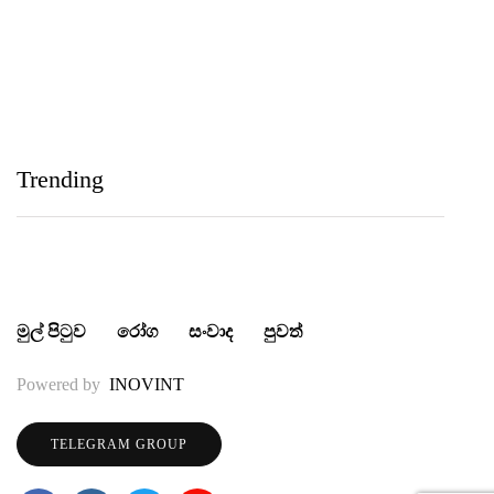
තුන බැගින් දිනයි
IIHS Biological Foundation Programme සාමාන්‍ය
පෙළෙන් පසු ගෝලීය සෞඛ්‍ය වෘත්තිවලට නව
Trending
මාවතක් විවර කරයි
මුල් පිටුව
රෝග
සංවාද
පුවත්
Powered by
INOVINT
TELEGRAM GROUP