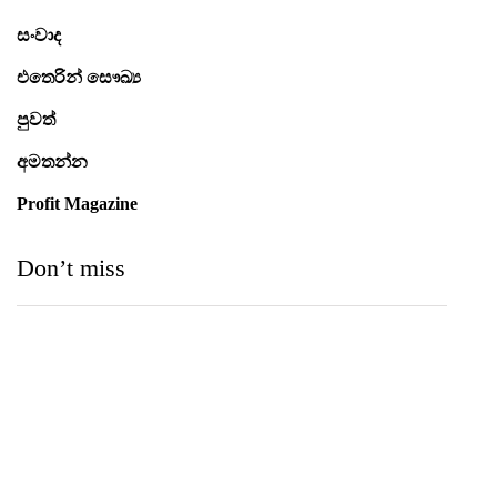
සංවාද
එතෙරින් සෞඛ්‍ය
පුවත්
අමතන්න
Profit Magazine
Don’t miss
Medihelp Hospitals NCQP 2026 රන් හා රිදී සම්මාන