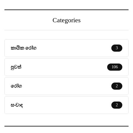
Categories
කායික රෝග
3
පුවත්
106
රෝග
2
සංවාද
2