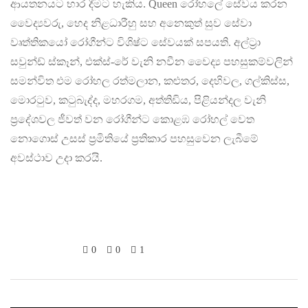
ආයතනයට භාර දීමට හැකිය. Queen රෝහලේ සේවය කරන
වෛද්‍යවරු, හෙද නිළධාරීහු සහ අනෙකුත් සුව සේවා
වෘත්තිකයෝ රෝගීන්ට විශිෂ්ට සේවයක් සපයති. අල්ට්‍රා
සවුන්ඩ් ස්කෑන්, එක්ස්-රේ වැනි නවීන වෛද්‍ය පහසුකම්වලින්
සමන්විත එම රෝහල රත්මලාන, කළුතර, දෙහිවල, ගල්කිස්ස,
මොරටුව, කටුබැද්ද, මහරගම, අත්තිඩිය, පිළියන්දල වැනි
ප්‍රදේශවල ජීවත් වන රෝගීන්ට කොළඹ රෝහල් වෙත
නොගොස් උසස් ප්‍රමිතියේ ප්‍රතිකාර පහසුවෙන ලැබීමේ
අවස්ථාව උදා කරයි.
0
0
1