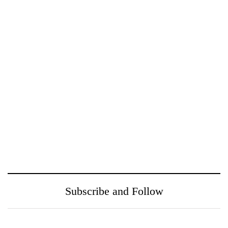
සමූහය 37වැනි සංවත්සරය
සමරයි
ඖෂධ පහසුවෙන්
නුගේගොඩ සහ ඒ අවට
සොයාගන්න PayMaster
ප‍්‍රදේශයන් වෙත
වෙතින් MediSearch
ගුණාත්මත
හදුන්වා දෙයි
සෞඛ්‍යසේවාවක් ලබා දීම
උදෙසා Medihelp රෝහල්
සමූහය Central Medical
Subscribe and Follow
Centre සමඟ එක්වෙයි