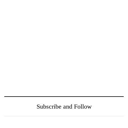
සමූහය 37වැනි සංවත්සරය
සමරයි
ඖෂධ පහසුවෙන්
නුගේගොඩ සහ ඒ අවට
සොයාගන්න PayMaster
ප‍්‍රදේශයන් වෙත
වෙතින් MediSearch
ගුණාත්මත
හදුන්වා දෙයි
සෞඛ්‍යසේවාවක් ලබා දීම
උදෙසා Medihelp රෝහල්
සමූහය Central Medical
Subscribe and Follow
Centre සමඟ එක්වෙයි