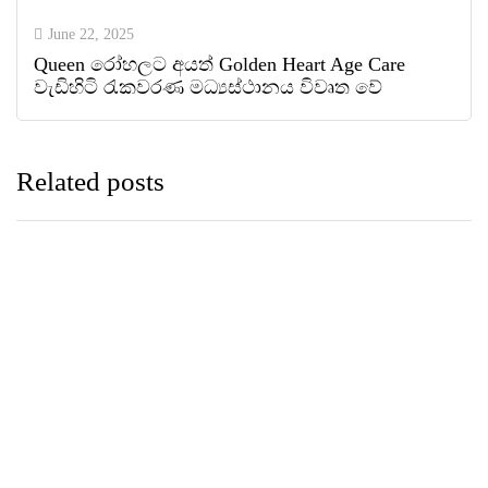
June 22, 2025
Queen රෝහලට අයත් Golden Heart Age Care
වැඩිහිටි රැකවරණ මධ්‍යස්ථානය විවෘත වේ
Related posts