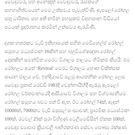
වෛද්‍යවරු සහ අනෙකුත් වෛද්‍යවරු රැසකගේ
සහභාගිත්වයෙන් මෙම උත්සවය පැවැත්විණි. ඇපලෝ රෝහල
සතු ධාරිතාව සහ අති නවීන පහසුකම් විදහාපාන වීඩියෝ
පටයක් ප්‍රදර්ශනය කරමින් උත්සවය ඇරැඹිණි.
දශක හතරකට වැඩි ඉතිහාසයක් සහිත මෙඩිහෙල්ප් රෝහල්
සමූහය මධ්‍යස්ථාන 16කින් සහ බහුවිශේෂඥතා රෝහල්
දෙකකින් සමන්විත මෙරට විශාලම ජාලයට හිමිකම් කියයි. එම
රෝහලට අයත් ‘Revival’ මෙරට විශාලම භෞත චිකිත්සක
සායන ජාලය වේ. ඉන්දියාවේ පළමු ආයතනික රෝහල ලෙස
වෛද්‍ය ප්‍රතාප් රෙඩ්ඩි 1983දී චෙන්නායිහිදී ඇරැඹූ ඇපලෝ
රෝහල වර්තමානයේදී ආසියාවේ විශාලම සහ විශ්වාසනීයම
රෝහල් සමූහය බවට පත් වී ඇත. ඊට රෝහල් 74ක්, ඇඳන්
10000ක්, 7000කට වැඩි ඔසුසල් සංඛ්‍යාවක්, ප්‍රාථමික මධ්‍යස්ථාන
100ක්, රටවල් 25ක් පුරා විහිදුණු ටෙලිමෙඩිසින් ඒකක 100ක්,
වෛද්‍ය ව්‍යාපාර ක්‍රියාවලි බාහිරකරණ සේවා, සෞඛ්‍ය රක්ෂණ