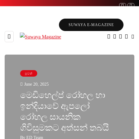
SUWAYA E-MAGAZINE
පුවත්
June 20, 2025
මෙඩිහෙල්ප් රෝහල හා
ඉන්දියාවේ ඇපලෝ
රෝහල සායනික
ගිවිසුමකට අත්සන් තබයි
By
ED Team