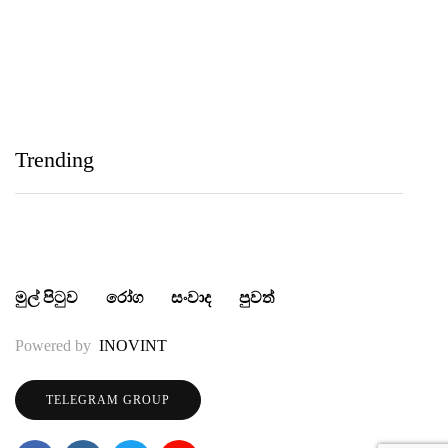
තුන බැගින් දිනයි
IIHS Biological Foundation Programme සාමාන්‍ය
පෙළෙන් පසු ගෝලීය සෞඛ්‍ය වෘත්තිවලට නව
Trending
මාවතක් විවර කරයි
මුල් පිටුව
රෝග
සංවාද
පුවත්
Powered by
INOVINT
TELEGRAM GROUP