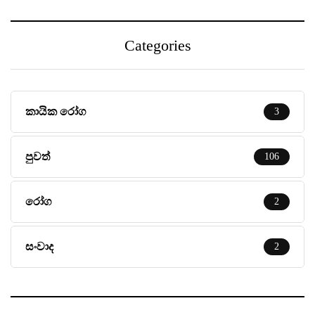
Categories
කායික රෝග
3
පුවත්
106
රෝග
2
සංවාද
2