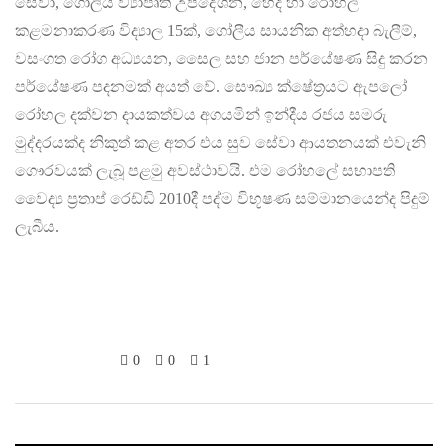
සේවා, ගෝලීය ව්‍යාපෘති උපදේශන, හෙද හා රෝහල්
කළමනාකරණ විද්‍යාල 15ක්, ගෝලීය සායනික අත්හදා බැලීම්,
වසංගත රෝග අධ්‍යයන, සෛල සහ ජාන පර්යේෂණ සිදු කරන
පර්යේෂණ පදනමක් අයත් වේ. සෞඛ්‍ය ක්ෂේත්‍රයට ඇපලෝ
රෝහල දක්වන දායකත්වය අගයමින් ඉන්දීය රජය සමරු
මුද්දරයක්ද නිකුත් කළ අතර එය සුව සේවා ආයතනයක් එවැනි
ගෞරවයක් ලැබූ පළමු අවස්ථාවයි. එම රෝහලේ සභාපති
වෛද්‍ය ප්‍රතාප් රෙඩ්ඩි 2010දී පද්ම විභූෂණ සම්මානයෙන්ද පිදුම්
ලැබීය.
0
0
1