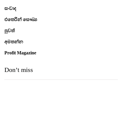
සංවාද
එතෙරින් සෞඛ්‍ය
පුවත්
අමතන්න
Profit Magazine
Don’t miss
Medihelp Hospitals NCQP 2026 රන් හා රිදී සම්මාන