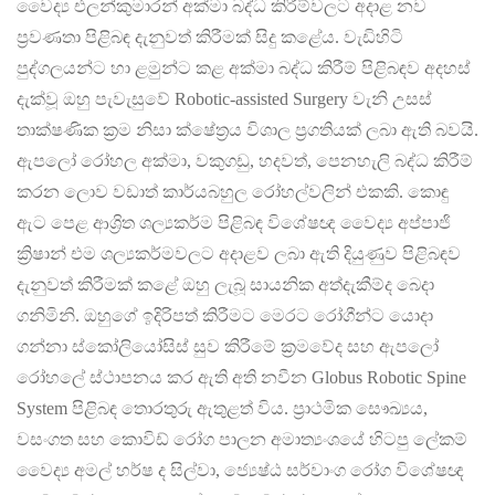
වෛද්‍ය එලන්කුමාරන් අක්මා බද්ධ කිරීම්වලට අදාළ නව
ප්‍රවණතා පිළිබඳ දැනුවත් කිරීමක් සිදු කළේය. වැඩිහිටි
පුද්ගලයන්ට හා ළමුන්ට කළ අක්මා බද්ධ කිරීම් පිළිබඳව අදහස්
දැක්වූ ඔහු පැවැසුවේ Robotic-assisted Surgery වැනි උසස්
තාක්ෂණික ක්‍රම නිසා ක්ෂේත්‍රය විශාල ප්‍රගතියක් ලබා ඇති බවයි.
ඇපලෝ රෝහල අක්මා, වකුගඩු, හදවත්, පෙනහැලි බද්ධ කිරීම්
කරන ලොව වඩාත් කාර්යබහුල රෝහල්වලින් එකකි. කොඳු
ඇට පෙළ ආශ්‍රිත ශල්‍යකර්ම පිළිබඳ විශේෂඥ වෛද්‍ය අප්පාජි
ක්‍රිෂාන් එම ශල්‍යකර්මවලට අදාළව ලබා ඇති දියුණුව පිළිබඳව
දැනුවත් කිරීමක් කළේ ඔහු ලැබූ සායනික අත්දැකීම්ද බෙදා
ගනිමිනි. ඔහුගේ ඉදිරිපත් කිරීමට මෙරට රෝගීන්ට යොදා
ගන්නා ස්කෝලියෝසිස් සුව කිරීමේ ක්‍රමවේද සහ ඇපලෝ
රෝහලේ ස්ථාපනය කර ඇති අති නවීන Globus Robotic Spine
System පිළිබඳ තොරතුරු ඇතුළත් විය. ප්‍රාථමික සෞඛ්‍යය,
වසංගත සහ කොවිඩ් රෝග පාලන අමාත්‍යංශයේ හිටපු ලේකම්
වෛද්‍ය අමල් හර්ෂ ද සිල්වා, ජ්‍යෙෂ්ඨ සර්වාංග රෝග විශේෂඥ