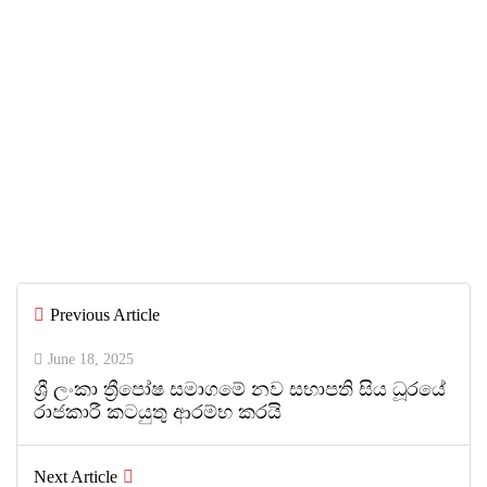
පුවත්
July 6, 2026
IIHS Biological Foundation Programme
සාමාන්‍ය පෙළෙන් පසු ගෝලීය සෞඛ්‍ය
වෘත්තිවලට නව මාවතක් විවර කරයි
By
ED Team
Previous Article
0
0
June 18, 2025
ශ්‍රී ලංකා ත්‍රීපෝෂ සමාගමේ නව සභාපති සිය ධූරයේ
රාජකාරී කටයුතු ආරම්භ කරයි
Next Article