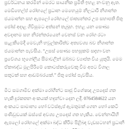
ප්‍රවර්ධනය කරමින් මෙරට සායනික ප්‍රමිති ඉහළ නංවනු ඇත.
මෙඩිහෙල්ප් රෝහලේ ප්‍රධාන මෙහෙයුම් නිලධාරී නිශාන්ත
ජයමාන්න සහ ඇපලෝ රෝහලේ ජාත්‍යන්තර උප සභාපති ජිතු
ජෝස් අදාළ ගිවිසුමට අත්සන් තැබූහ. ඉහළ යන සෞඛ්‍ය
අවදානම සහ නිරන්තරයෙන් වෙනස් වන රෝග රටා
සැළකීමේදී මෙවැනි හවුල්කාරිත්ව අත්‍යවශ්‍ය බව නිශාන්ත
ජයමාන්න පැවසීය. “උසස් සෞඛ්‍ය පහසුකම් සඳහා වන
ප්‍රවේශය භූගෝලීය සීමාවලින් ඔබ්බට ව්‍යාප්ත විය යුතුයි. මෙම
ඒකාබද්ධ මුලපිරීමේ කොටස්කරුවෙකු වීම අපට විශාල
සතුටක් සහ ආඩම්බරයක්.” ජිතු ජෝස් පැවසීය.
මීට සමගාමීව අක්මා රෝගීන්ට සෘජු විශේෂඥ උපදෙස් ගත
හැකි දුරකතන අංකයක් හඳුන්වා දෙන ලදී. 0764584622 යන
අංකයට සාමාන්‍ය හෝ වට්ස්ඇප් ඇමතුමක් ගෙන හෝ කෙටි
පණිවුඩයක් ඔස්සේ අවශ්‍ය උපදෙස් ගත හැකිය. චෙන්නායිහි
ඇපලෝ රෝහලේ අක්මා බද්ධ කිරීම පිළිබඳ වැඩසටහන් ප්‍රධානී