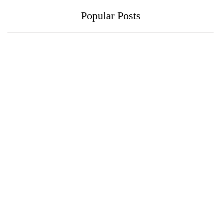
Popular Posts
ෆ්ලෝරා, බුද්ධිමත්
සුවසේවා ක්ෂේත්‍රයේ
ආමන්ත්‍රණයක් සමඟින්
ආනාගත ලෝකයට පා
ලෝක හදවත් දිනය සමරයි
තබමින් නවලෝක රෝහල්