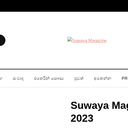
ග
සංවාද
එතෙරින් සෞඛ්‍ය
පුවත්
අමතන්න
PR
Suwaya Ma
2023