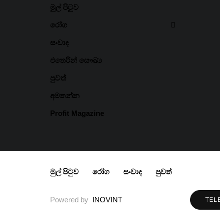
මුල් පිටුව
රෝග
සංවාද
එතෙරින් සෞඛ්‍ය
Medihe
පුවත්
2026 රන
බැගින් 
අමතන්න
Profit Magazine
IIHS B
Progra
පසු ගෝ
මුල් පිටුව
රෝග
සංවාද
පුවත්
නව මාව
Powered by
INOVINT
TEL