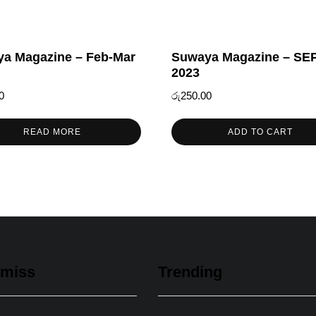
a Magazine – Feb-Mar
Suwaya Magazine – SE
2023
0
රු
250.00
READ MORE
ADD TO CART
 miss
Trending