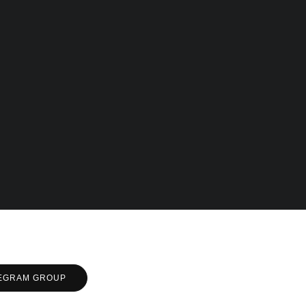
lp Hospitals NCQP
් හා රිදී සම්මාන තුන
දිනයි
iological Foundation
mme සාමාන්‍ය පෙළෙන්
ලීය සෞඛ්‍ය වෘත්තිවලට
තක් විවර කරයි
EGRAM GROUP