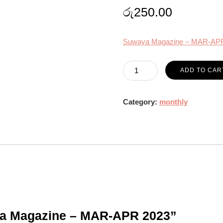
රු
250.00
Suwaya Magazine – MAR-AP
Suwaya
ADD TO CAR
Magazine
-
Category:
monthly
MAR-
APR
2023
quantity
aya Magazine – MAR-APR 2023”