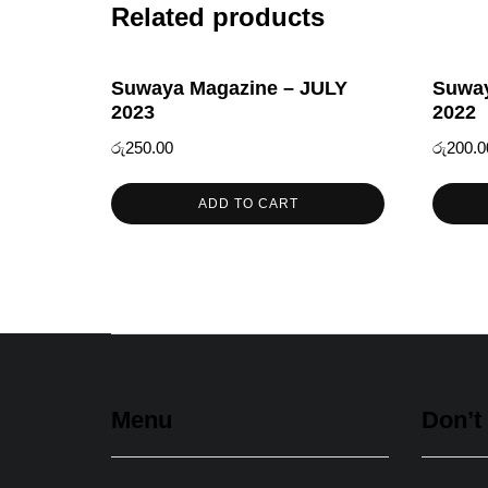
Related products
Suwaya Magazine – JULY
Suway
2023
2022
රු
250.00
රු
200.0
ADD TO CART
Menu
Don’t