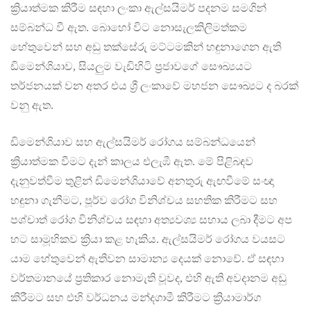
ක්‍රියාත්මක කිරීම සඳහා ලංකා ඇල්සයිමර් පදනම සමගින්
සම්බන්ධ වී ඇත. බොහෝ විට නොසැලකිලිමත්කම
හේතුවෙන් සහ අඩු තක්සේරු මට්ටමකින් හඳුනාගෙන ඇති
ඩිමෙන්ශියාව, සියලුම වැඩිහිටි ප්‍රජාවගේ සෞඛ්‍යයට
තර්ජනයක් වන අතර එය ශ්‍රී ලංකාවේ මහජන සෞඛ්‍යට ද බරක්
වනු ඇත.
ඩිමෙන්ශියාව සහ ඇල්සයිමර් රෝගය සම්බන්ධයෙන්
ක්‍රියාත්මක වීමට දැන් කාලය එලැඹී ඇත. මේ පිළිබඳව
දැනුවත්වීම තුළින් ඩිමෙන්ශියාවේ අනතුරු ඇඟවීමේ සංඥා
හඳුනා ගැනීමට, පූර්ව රෝග විනිශ්චය සහතික කිරීමට සහ
පශ්චාත් රෝග විනිශ්චය සඳහා අත්‍යවශ්‍ය සහාය ලබා දීමට අප
හට සාමූහිකව ක්‍රියා කළ හැකිය. ඇල්සයිමර් රෝගය වයසට
යාම හේතුවෙන් ඇතිවන සාමාන්‍ය දෙයක් නොවේ. ඒ සඳහා
වර්තමානයේ ප්‍රතිකාර නොමැති වූවද, එහි ඇති අවදානම අඩු
කිරීමට සහ එහි වර්ධනය මන්දගාමී කිරීමට ක්‍රියාමාර්ග