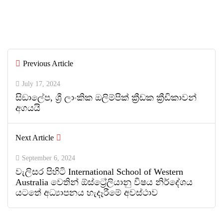
සාමාන්‍ය පෙළෙන් පසු ගෝලීය සෞඛ්‍ය
වෘත්තිවලට නව මාවතක් විවර කරයි
By
ED Team
Previous Article
0
0
July 17, 2024
සිඞාලේප, ශ්‍රී ලාංකික ඔලිම්පික් ක්‍රීඩක ක්‍රීඩිකාවන්
අගයයි
Next Article
September 6, 2024
වැලිසර පිහිටි International School of Western
Australia වෙතින් ඕස්ට්‍රේලියානු විෂය නිර්දේශය
යටතේ අධ්‍යාපනය හැදෑරීමේ අවස්ථාව