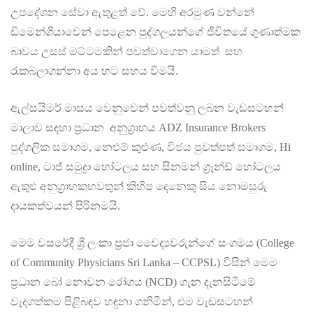
උපදේශන සේවා ඇතුළත් වේ. මෙහි අරමුණ වන්නේ
ඩිමෙන්ශියාවෙන් පෙළෙන පුද්ගලයන්ගේ ජීවිතයේ ගුණාත්මක
බාවය උසස් මට්ටමකින් පවත්වාගෙන යාමත් සහ
රැකබලාගන්නා අය හට සහය වීමයි.
ඇල්සයිමර් මාසය වෙනුවෙන් පවත්වනු ලබන වැඩසටහන්
මාලාව සඳහා ප්‍රධාන අනුග්‍රාහය ADZ Insurance Brokers
පුද්ගලික සමාගම, නෙළුම් කුළුණ, විජය පුවත්පත් සමාගම, Hi
online, ටාජ් සමුද්‍රා හෝටලය සහ සිනමන් ග්‍රෑන්ඩ් හෝටලය
ඇතුළු අනුග්‍රාහකභවතුන් කිහිප දෙනෙකු සිය නොමසුරු
දායකත්වයන් පිරිනමයි.
මෙම වසරේදී ශ්‍රී ලංකා ප්‍රජා වෛද්‍යවරුන්ගේ සංගමය (College
of Community Physicians Sri Lanka – CCPSL) විසින් මෙම
ප්‍රධාන බෝ නොවන රෝගය (NCD) ගැන දැනසිටීමේ
වැදගත්කම පිළිබඳව හඳුනා ගනිමින්, එම වැඩසටහන්