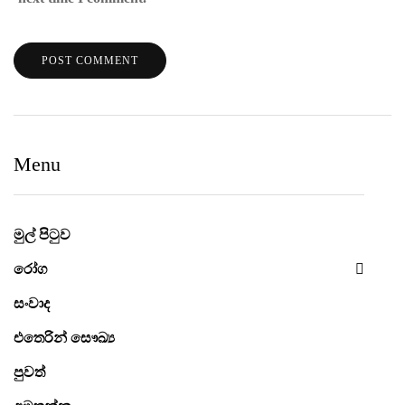
Menu
මුල් පිටුව
රෝග
සංවාද
එතෙරින් සෞඛ්‍ය
පුවත්