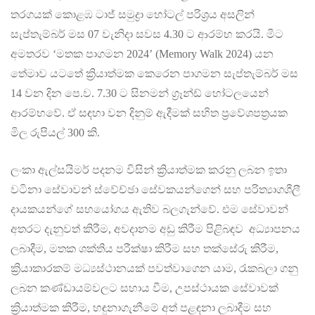
තරගයක් කොළඹ ටාජ් සමුද්‍රා හෝටල් පරිශ්‍රය අසලින්
සැප්තැම්බර් මස 07 වැනිදා සවස 4.30 ට ආරම්භ කරයි. මීට
අමතරව ‘මතක පාගමන 2024’ (Memory Walk 2024) යන
තේමාව යටතේ ක්‍රියාත්මක කෙරෙන පාගමන සැප්තැම්බර් මස
14 වන දින පෙ.ව. 7.30 ට සිනමන් ග්‍රෑන්ඩ් හෝටලයෙන්
ආරම්භවේ. ඒ සඳහා වන දිනුම් ඇදීමක් සහිත ප්‍රවේශපත්‍රයක
මිල රුපියල් 300 කි.
ලංකා ඇල්සයිමර් පදනම විසින් ක්‍රියාත්මක කරනු ලබන ඉතා
වටිනා සේවාවන් ස්වේච්ඡා සේවකයන්ගෙන් සහ පරිත්‍යාගශීලී
දායකයන්ගේ සහයෝගය ඇතිව බලගැන්වේ. එම සේවාවන්
අතරට දැනුවත් කිරීම, අවදානම අඩු කිරීම පිළිබඳව අධ්‍යාපනය
ලබාදීම, මතක ශක්තිය පරීක්ෂා කිරීම සහ තක්සේරු කිරීම,
ක්‍රියාකාරකම් මධ්‍යස්ථානයක් පවත්වාගෙන යාම, රැකබලා ගනු
ලබන කණ්ඩායම්වලට සහාය වීම, උපස්ථායක සේවාවක්
ක්‍රියාත්මක කිරීම, හඳුනාගැනීමේ අත් පළඳනා ලබාදීම සහ