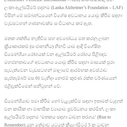
ලංකා ඇල්සයිමර් පදනම (Lanka Alzheimer’s Foundation – LAF)
විසින් මේ සම්බන්ධයෙන් විශේෂ අවධානය යොමු කිරීම සඳහා
වැඩසටහන් ගණනාවක්ම සංවිධානය කර ඇත.
මතක ශක්තිය නැතිවීම සහ අවබෝධය මත කරනු ලබන
ක්‍රියාකාරකම් (සංජානනීය) හීනවී යාම ආදී විශේෂිත
ඩිමෙන්ශියා රෝගයක් වන ඇල්සයිමර් රෝගය පිළිබඳව
මහජනතාවගේ අවධානය යොමු කිරීම සඳහා මාසයක් පුරා
පැවැත්වෙන වැඩසටහන් මාලාවේ ආරම්භක අවස්ථාව
සැප්තැම්බර් මස 01 වැනිදා නෙළුම් කුළුණ රක්ත වර්ණයෙන්
එළිදැක්වීමෙන් සනිටුහන් වේ.
ඩිමෙන්ශියාව පමා කිරීම හෝ වැළැක්වීම සඳහා ඉතාමත් වැදගත්
වන කායික හා මානසික ව්‍යායාම ප්‍රවර්ධනය කරමින්, ලංකා
ඇල්සයිමර් පදනම ‘මතකය සඳහා ධාවන තරගය’ (Run to
Remember) යන තේමාව යටතේ කිලෝමීටර 5 ක ධාවන