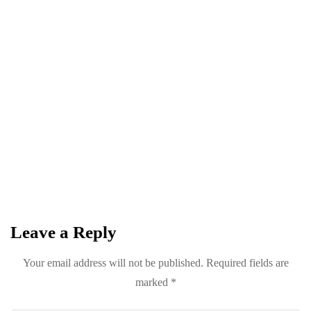
NEWSLETTER
Become a
Trendsetter
Sign up for Davenport’s Daily Digest and get
the best of Davenport, tailored for you.
Leave a Reply
Your email address will not be published.
Required fields are
marked
*