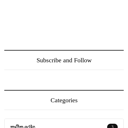
ඖෂධ පහසුවෙන්
නුගේගොඩ සහ ඒ අවට
සොයාගන්න PayMaster
ප‍්‍රදේශයන් වෙත
වෙතින් MediSearch
ගුණාත්මත
හදුන්වා දෙයි
සෞඛ්‍යසේවාවක් ලබා දීම
උදෙසා Medihelp රෝහල්
සමූහය Central Medical
Subscribe and Follow
Centre සමඟ එක්වෙයි
Categories
කායික රෝග
3