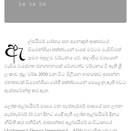
0
0
0
ඇ
ල්සයිමර් රෝගය සහ අනෙකුත් ආකාරයේ
ඩිමෙන්ශියා තත්ත්වයන් වයස් මට්ටම වැඩිවීමත්
සමග බහුලව වර්ධනය වේ. කලාපීය වශයෙන්
වැඩිම වයස්ගත ජනගහනයක් වේගවත්ව වර්ධනය වී ඇති ශ්‍රී
ලංකාව තුළ වර්ෂ 2050 වන විට මිලියන භාගයකට ආසන්න
ජනතාවක් ඩිමෙන්ශියා රෝගී තත්ත්වයෙන් පෙළෙනු ඇති බවට
ඇස්තමේන්තු කර ඇත.
ලෝක ඇල්සයිමර් මාසය වන සැප්තැම්බර් මාසයේ සහ ලබන
සැප්තැම්බර් 21 වන දිනට යෙදී ඇති ලෝක ඇල්සයිමර් දිනය
නිමිති කර ගනිමින්, ජාත්‍යන්තර ඇල්සයිමර් සංවිධානයේ
(Alzheimer’s Disease International – ADI) සාමාජිකයකු වන