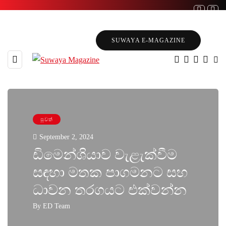
SUWAYA E-MAGAZINE
පුවත්
September 2, 2024
ඩිමෙන්ශියාව වැළැක්වීම
සඳහා මතක පාගමනට සහ
ධාවන තරගයට එක්වන්න
By
ED Team