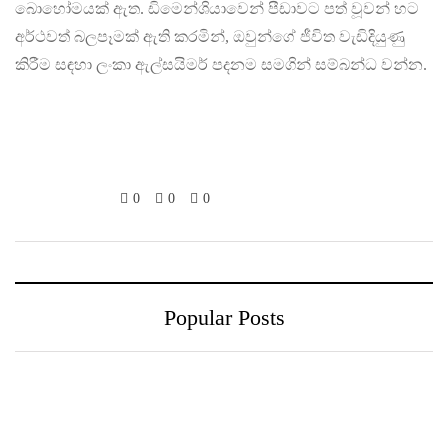
බොහෝමයක් ඇත. ඩිමෙන්ශියාවෙන් පීඩාවට පත් වූවන් හට
අර්ථවත් බලපෑමක් ඇති කරමින්, ඔවුන්ගේ ජීවිත වැඩිදියුණු
කිරීම සඳහා ලංකා ඇල්සයිමර් පදනම සමගින් සම්බන්ධ වන්න.
0
0
0
Popular Posts