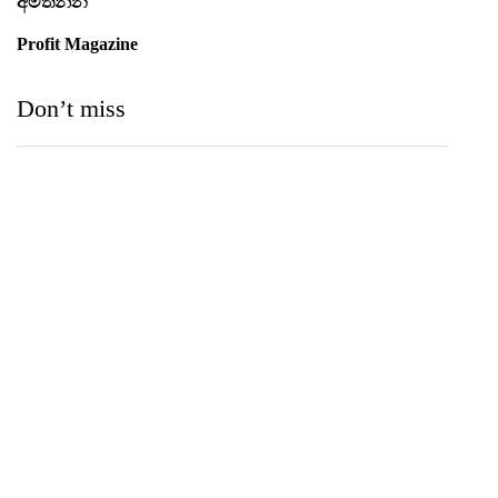
අමතන්න
Profit Magazine
Don’t miss
Medihelp Hospitals NCQP 2026 රන් හා රිදී සම්මාන
තුන බැගින් දිනයි
IIHS Biological Foundation Programme සාමාන්‍ය