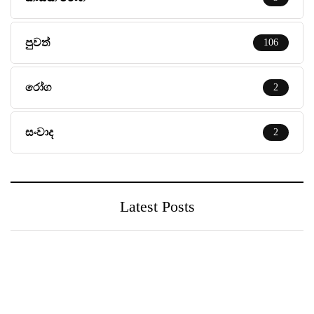
පුවත්
106
රෝග
2
සංවාද
2
Latest Posts