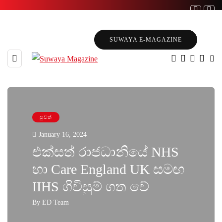
SUWAYA E-MAGAZINE
පුවත්
January 16, 2024
එක්සත් රාජධානියේ NHS
හා Care England UK සමඟ
IIHS ගිවිසුම් ගත වේ
By
ED Team