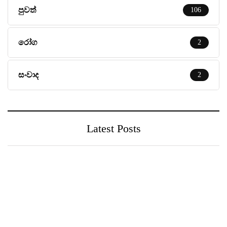
පුවත්
106
රෝග
2
සංවාද
2
Latest Posts