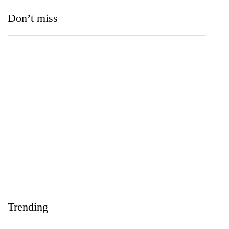
Don’t miss
Medihelp Hospitals NCQP 2026 රන් හා රිදී සම්මාන
තුන බැගින් දිනයි
IIHS Biological Foundation Programme සාමාන්‍ය
පෙළෙන් පසු ගෝලීය සෞඛ්‍ය වෘත්තිවලට නව
Trending
මාවතක් විවර කරයි