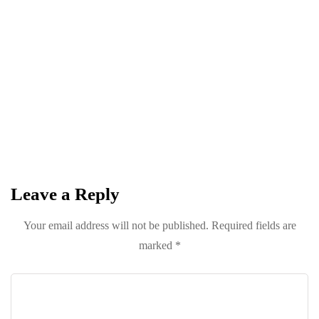
NEWSLETTER
Become a
Trendsetter
Sign up for Davenport’s Daily Digest and get
the best of Davenport, tailored for you.
Leave a Reply
Your email address will not be published.
Required fields are
marked
*