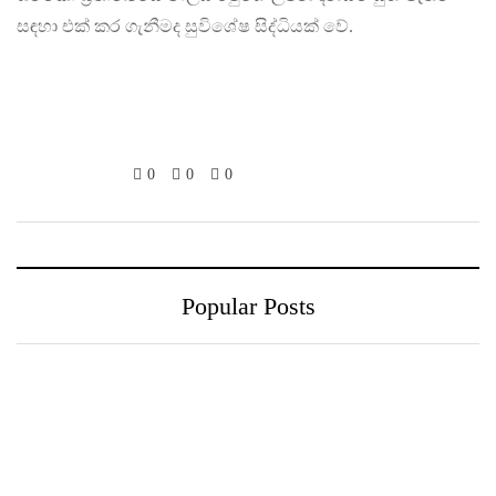
සඳහා එක් කර ගැනීමද සුවිශේෂ සිද්ධියක් වේ.
0
0
0
Popular Posts