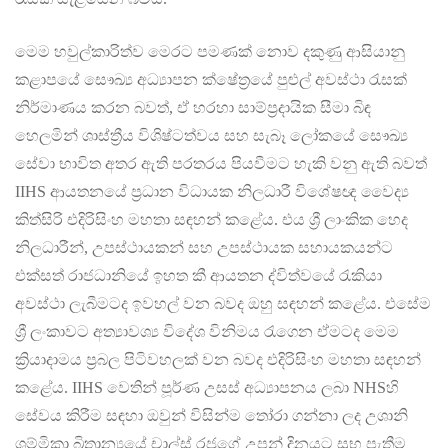
මෙම හවුල්කාරිත්ව මෙරට පමණක් නොව දකුණු ආසියානු
කළාපයේ සෞඛ්‍ය අධ්‍යාපන ක්ෂේත්‍රයේ පුළුල් අවස්ථා රැසක්
නිර්මාණය කරන බවත්, ඒ හරහා සාම්ප්‍රදායික සීමා බිඳ
හෙලමින් ශාස්ත්‍රීය විශිෂ්ටත්වය සහ සැබෑ ලෝකයේ සෞඛ්‍ය
සේවා භාවිත අතර ඇති පරතරය පියවීමට හැකි වනු ඇති බවත්
IIHS ආයතනයේ ප්‍රධාන විධායක නිලධාරී විශේෂඥ වෛද්‍ය
කිත්සිරි එදිරිසිංහ මහතා සඳහන් කළේය. එය ශ්‍රී ලාංකික හෙද
නිලධාරීන්, උපස්ථායකන් සහ උපස්ථායක සහායකයන්ට
එක්සත් රාජධානියේ ඉහත කී ආයතන ද්විත්වයේ රැකියා
අවස්ථා ලැබීමටද ඉවහල් වන බවද ඔහු සඳහන් කළේය. එසේම
ශ්‍රී ලංකාවට අත්‍යාවශ්‍ය විදේශ විනිමය රැගෙන ඒමටද මෙම
ක්‍රියාදාමය ප්‍රබල පිටිවහලක් වන බවද එදිරිසිංහ මහතා සඳහන්
කළේය. IIHS වෙතින් පූර්ණ උසස් අධ්‍යාපනය ලබා NHSහි
සේවය කිරීම සඳහා ඔවුන් විසින්ම තෝරා ගන්නා ලද උශානි
ශම්මිකා බ්‍රිතාන්‍යයේ චාල්ස් රජුගේ උපන් දිනයට සුභ පැතීම