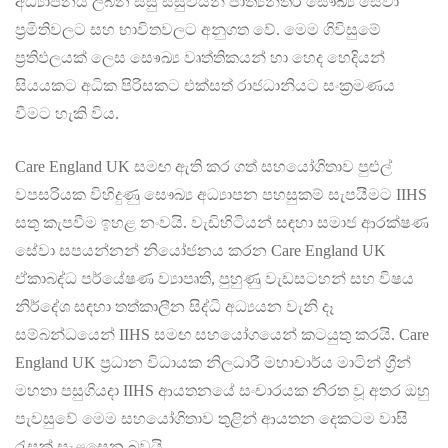
අධ්‍යාපනය ලබන සිසු සිසුවියන් ජාත්‍යන්තර සෞඛ්‍ය සේවා
ප්‍රමිතිවලට සහ භාවිතවලට අනුගත වේ. මෙම ගිවිසුමේ
ප්‍රතිඵලයක් ලෙස සෙෳඛ්‍ය වෘත්තිකයන් හා හෙද හෙදියන්
සියයකට අධික පිරිසකට එක්සත් රාජධානියට සංක්‍රමණය
වීමට හැකි විය.
Care England UK සමඟ ඇති කර ගත් සහයෝගිතාව පුළුල්
වපසරියක විහිදුණු සෞඛ්‍ය අධ්‍යාපන පහසුකම් සැපයීමට IIHS
සතු කැපවීම ඉහළ නංවයි. වැඩිහිටියන් සඳහා සමාජ ආරක්ෂණ
සේවා සපයන්නන් නියෝජනය කරන Care England UK
ඒකාබද්ධ පර්යේෂණ ව්‍යාපෘති, පුහුණු වැඩසටහන් සහ විෂය
නිර්දේශ සඳහා තත්කාලීන සිද්ධි අධ්‍යයන වැනි දෑ
සම්බන්ධයෙන් IIHS සමඟ සහයෝගයෙන් කටයුතු කරයි. Care
England UK ප්‍රධාන විධායක නිලධාරී මහාචාර්ය මාටින් ග්‍රීන්
මහතා පසුගියදා IIHS ආයතනයේ සංචාරයක නිරත වූ අතර ඔහු
පැවසුවේ මෙම සහයෝගිතාව තුළින් ආයතන දෙකටම වාසි
රැසක් සැළසෙන බවයි.