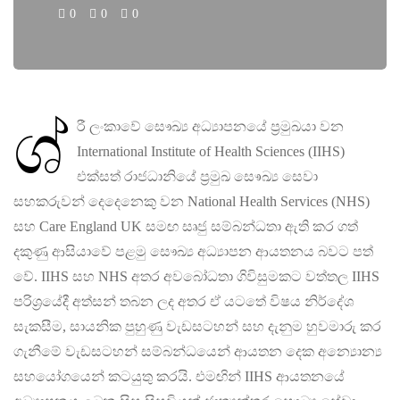
0
0
0
ශ්‍
රී ලංකාවේ සෞඛ්‍ය අධ්‍යාපනයේ ප්‍රමුඛයා වන
International Institute of Health Sciences (IIHS)
එක්සත් රාජධානියේ ප්‍රමුඛ සෙෳඛ්‍ය සෙවා
සහකරුවන් දෙදෙනෙකු වන National Health Services (NHS)
සහ Care England UK සමඟ සෘජු සම්බන්ධතා ඇති කර ගත්
දකුණු ආසියාවේ පළමු සෞඛ්‍ය අධ්‍යාපන ආයතනය බවට පත්
වේ. IIHS සහ NHS අතර අවබෝධතා ගිවිසුමකට වත්තල IIHS
පරිශ්‍රයේදී අත්සන් තබන ලද අතර ඒ යටතේ විෂය නිර්දේශ
සැකසීම, සායනික පුහුණු වැඩසටහන් සහ දැනුම හුවමාරු කර
ගැනීමේ වැඩසටහන් සම්බන්ධයෙන් ආයතන දෙක අන්‍යොන්‍ය
සහයෝගයෙන් කටයුතු කරයි. එමඟින් IIHS ආයතනයේ