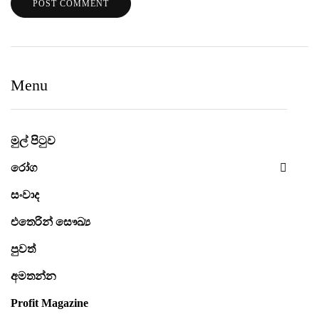
Menu
මුල් පිටුව
රෝග
සංවාද
එතෙරින් සෞඛ්‍ය
පුවත්
අමතන්න
Profit Magazine