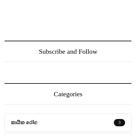
නුගේගොඩ සහ ඒ අවට
උතුරු මැද පළාත් පාසල්
ප‍්‍රදේශයන් වෙත
ක්‍රීඩා උළෙල CBL
ගුණාත්මත
සමපෝෂ විසින්
සෞඛ්‍යසේවාවක් ලබා දීම
බලගන්වයි
උදෙසා Medihelp රෝහල්
සමූහය Central Medical
Subscribe and Follow
Centre සමඟ එක්වෙයි
Categories
කායික රෝග
3