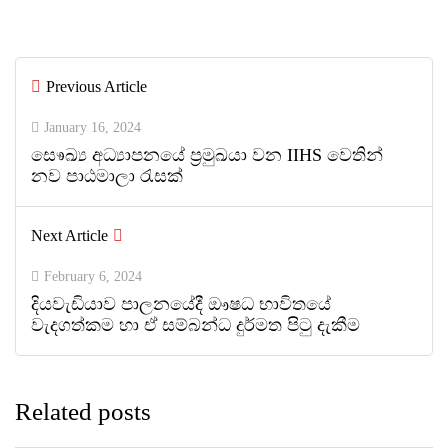
By
ED Team
Previous Article
0
0
January 16, 2024
සෙෳඛ්‍ය අධ්‍යාපනයේ ප්‍රමුඛයා වන IIHS වෙතින්
නව පාඨමාලා රැසක්
Next Article
February 6, 2024
දියවැඩියාව පාලනයේදී ඖෂධ භාවිතයේ
වැදගත්කම හා ඒ සම්බන්ධ දුර්මත පිටු දැකීම
Related posts