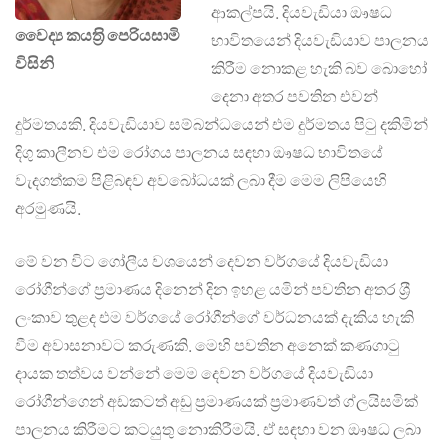
ආකල්පයි. දියවැඩියා ඖෂධ
වෛද්‍ය කයත‍්‍රි පෙරියසාමි
භාවිතයෙන් දියවැඩියාව පාලනය
විසිනි
කිරීම නොකළ හැකි බව බොහෝ
දෙනා අතර පවතින එවන්
දුර්මතයකි. දියවැඩියාව සම්බන්ධයෙන් එම දුර්මතය පිටු දකිමින්
දිගු කාලීනව එම රෝගය පාලනය සඳහා ඖෂධ භාවිතයේ
වැදගත්කම පිළිබඳව අවබෝධයක් ලබා දීම මෙම ලිපියෙහි
අරමුණයි.
මේ වන විට ගෝලීය වශයෙන් දෙවන වර්ගයේ දියවැඩියා
රෝගීන්ගේ ප‍්‍රමාණය දිනෙන් දින ඉහළ යමින් පවතින අතර ශ‍්‍රී
ලංකාව තුළද එම වර්ගයේ රෝගීන්ගේ වර්ධනයක් දැකිය හැකි
වීම අවාසනාවට කරුණකි. මෙහි පවතින අනෙක් කණගාටු
දායක තත්වය වන්නේ මෙම දෙවන වර්ගයේ දියවැඩියා
රෝගීන්ගෙන් අඩකටත් අඩු ප‍්‍රමාණයක් ප‍්‍රමාණවත් ග්ලයිසමික්
පාලනය කිරීමට කටයුතු නොකිරීමයි. ඒ සඳහා වන ඖෂධ ලබා