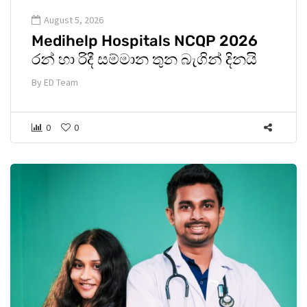
August 5, 2026
Medihelp Hospitals NCQP 2026
රන් හා රිදී සම්මාන තුන බැගින් දිනයි
By
ED Team
0
0