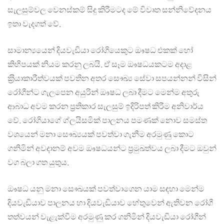
සැලසුම්වල වෙනස්කම් සිදු කිරීමටද මේ විවෘත සන්නිවේදනය
ඉතා වැදගත් වේ.
සාමාන්‍යයෙන් දියවැඩියා රෝගියෙකුට ඖෂධ එකක් හෝ
කිහිපයක් නියම කරනු ලබයි. ඒ සෑම ඖෂධයකටම අදාළ
ක‍්‍රියාකාරීත්වයක් පවතින අතර සෞඛ්‍ය සේවා සපයන්නන් විසින්
රෝගීන්ට ගැලපෙන අයුරින් ඖෂධ ලබා දීමට මෙන්ම අතුරු
ආබාධ අවම කරන ප‍්‍රතිකාර සැලසුම් ඉදිරිපත් කිරීම අනිවාර්ය
වේ. රෝගියාගේ ග්ලයිසමික් පාලනය පමණක් නොව සමස්ත
වශයෙන් මනා සෞඛ්‍යයක් පවත්වා ගැනීම අරමුණු කොට
ගනිමින් අවදානම් අවම ඖෂධයන්ට ප‍්‍රමුඛත්වය ලබා දීමට ඔවුන්
වග බලා ගත යුතුය.
ඖෂධ යනු මනා සෞඛයක් පවත්වාගෙන යාම සඳහා මෙන්ම
දියවැඩියාව පාලනය හා දියවැඩියාව හේතුවෙන් ඇතිවන රෝගී
තත්වයන් වැළැක්වීම අරමුණු කර ගනිමින් දියවැඩියා රෝගීන්