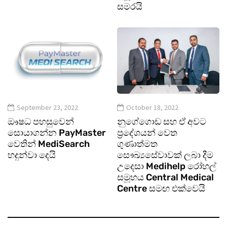
සමරයි
September 23, 2022
October 18, 2022
ඖෂධ පහසුවෙන්
නුගේගොඩ සහ ඒ අවට
සොයාගන්න PayMaster
ප‍්‍රදේශයන් වෙත
වෙතින් MediSearch
ගුණාත්මත
හදුන්වා දෙයි
සෞඛ්‍යසේවාවක් ලබා දීම
උදෙසා Medihelp රෝහල්
සමූහය Central Medical
Centre සමඟ එක්වෙයි