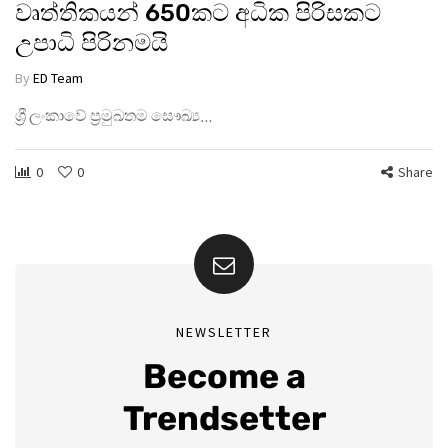
වෘත්තිකයන් 650කට අධික පිරිසකට
උපාධි පිරිනමයි
By
ED Team
ශ්‍රී ලංකාවේ ප්‍රමුඛතම සෞඛ්‍ය…
0
0
Share
NEWSLETTER
Become a
Trendsetter