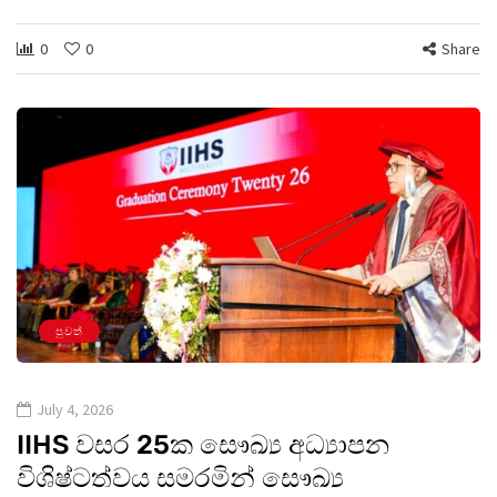
0
0
Share
පුවත්
July 4, 2026
IIHS වසර 25ක සෞඛ්‍ය අධ්‍යාපන
විශිෂ්ටත්වය සමරමින් සෞඛ්‍ය