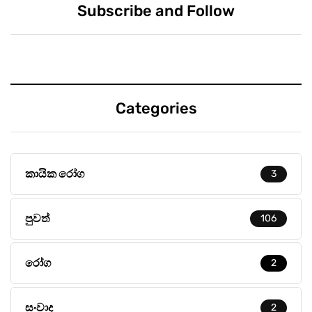
Subscribe and Follow
Categories
කායික රෝග
3
පුවත්
106
රෝග
2
සංවාද
2