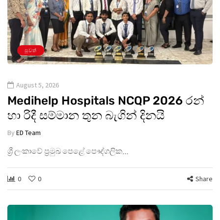
පුවත්
August 5, 2026
Medihelp Hospitals NCQP 2026 රන්
හා රිදී සම්මාන තුන බැගින් දිනයි
By
ED Team
ශ්‍රී ලංකාවේ ප්‍රමුඛ පෙළේ පෞද්ගලික…
0
0
Share