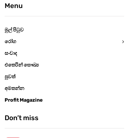
Menu
මුල් පිටුව
රෝග
සංවාද
එතෙරින් සෞඛ්‍ය
පුවත්
අමතන්න
Profit Magazine
Don’t miss