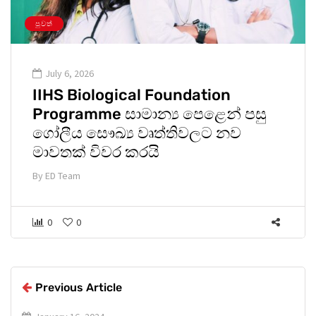
පුවත්
July 6, 2026
IIHS Biological Foundation
Programme සාමාන්‍ය පෙළෙන් පසු
ගෝලීය සෞඛ්‍ය වෘත්තිවලට නව
මාවතක් විවර කරයි
By
ED Team
0
0
Previous Article