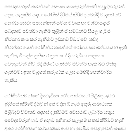
වෛද්‍යවරුන් තමන්ගේ සෞඛ්‍ය යහපැවැත්මෙහි හවුල්කරුවන්
ලෙස සැලකීම සඳහා රෝගීන් දිරිමත් කිරීමද මෙහිදී වැදගත් වේ.
සෞඛ්‍ය සේවා සපයන්නන් සමඟ විවෘත හා විශ්වාසදායී
සබඳතාව පවත්වා ගැනීම තුළින් ඒ සම්බන්ධ සියලූ ගැටළු
නිරාකරණය කර ගැනීමට ඉඩකඩ විවර වේ. තවද
නිරන්තරයෙන් රෝගීන්ට තමන්ගේ රෝගය සම්බන්ධයෙන් ඇති
හැඟීම, විකල්ප ප‍්‍රතිකාර ක‍්‍රම හෝ දියවැඩියා පාලනය
වෙනුවෙන් නිවැරදි තීරණ ගැනීමට ඔවුන්ට හැකි බව ඒත්තු
ගැන්වීමද ඉතා වැදගත් කරුණක් ලෙස මෙහිදී පෙන්වා දිය
හැකිය.
රෝගීන් තමන්ගේ දියවැඩියා රෝග තත්වයන් පිළිබඳ ගැටළු
ඉදිරිපත් කිරීමේදී ඔවුන් අත් විඳින ඕනෑම අතුරු ආබාධයක්
පිළිබඳව විවෘතව අදහස් දැක්වීමට අවස්ථාව ලබා දිය යුතුය.
වෛද්‍යවරුන් හට ඒ අනුව ප‍්‍රතිකාර සැලසුම් සකස් කිරීමට හැකි
අතර රෝගීන්ගේ කාර්යක්ෂමතාව හා ඉවසීම වෙනුවෙන් ඖෂධ