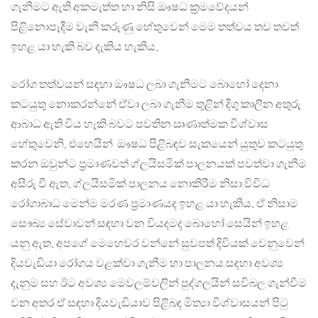
ගැනීමට ඇති අකමැත්ත හා නිසි ඖෂධ ක‍්‍රමවේදයන්
පිළිනොපැදීම වැනි කරුණු හේතුවෙන් මෙම තත්වය තව තවත්
ඉහළ යා හැකි බව දැකිය හැකිය.
රෝග තත්වයන් සඳහා ඖෂධ ලබා ගැනීමට බොහෝ දෙනා
කටයුතු නොකරන්නේ ඒවා ලබා ගැනීම තුළින් දිගු කාලීන අතුරු
ආබාධ ඇති විය හැකි බවට පවතින ඍණාත්මක විශ්වාස
හේතුවෙනි. එහෙයින් ඖෂධ පිළිබඳව සැකයෙන් යුතුව කටයුතු
කරන ඔවුන්ට ප‍්‍රමාණවත් ග්ලයිසමික් පාලනයක් පවත්වා ගැනීම
අසීරු වී ඇත. ග්ලයිසමික් පාලනය නොකිරීම නිසා විවිධ
රෝගාබාධ මෙන්ම මරණ ප‍්‍රමාණයද ඉහළ යා හැකිය. ඒ නිසාම
සෞඛ්‍ය සේවාවන් සඳහා වන වියදමද බොහෝ සෙයින් ඉහළ
යනු ඇත. අපගේ මෙහෙවර වන්නේ සුවපත් දිවියක් වෙනුවෙන්
දියවැඩියා රෝගය වළක්වා ගැනීම හා පාලනය සඳහා අවශ්‍ය
දැනුම සහ ඊට අවශ්‍ය මෙවලම්වලින් පුද්ගලයින් සවිබල ගැන්වීම
වන අතර ඒ සඳහා දියවැඩියාව පිළිබඳ මිත්‍යා විශ්වාසයන් පිටු