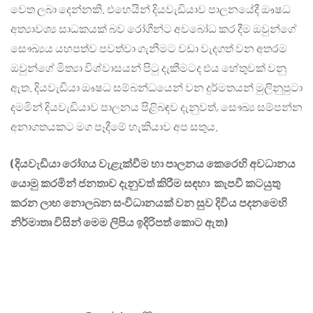
වෙත ලබා දෙන්නකි. එහෙයින් දියවැඩියාව පාලනයේදී ඖෂධ
අත්‍යාවශ්‍ය සාධකයක් බව රෝගීන්ට අවබෝධ කර දීම ඔවුන්ගේ
සෞඛ්‍යය යහපත්ව පවත්වා ගැනීමට වඩා වැදගත් වන අතරම
ඔවුන්ගේ මිත්‍යා විශ්වාසයන් පිටු දැකීමටද එය හේතුවක් වනු
ඇත. දියවැඩියා ඖෂධ සම්බන්ධයෙන් වන දුර්මතයන් මුලිනුපුටා
දමමින් දියවැඩියාව පාලනය පිළිබඳව දැනුවත්, සෞඛ්‍ය සම්පන්න
අනාගතයකට මග පෑදීමේ හැකියාව අප සතුය.
(දියවැඩියා රෝගය වැළැක්වීම හා පාලනය කෙරෙහි අවධානය
යොමු කරමින් ජනතාව දැනුවත් කිරීම සඳහා කැපවී කටයුතු
කරන ලාභ නොලබන සංවිධානයක් වන සුව දිවිය පදනමෙහි
නිර්මාතෘ විසින් මෙම ලිපිය ඉදිරිපත් කොට ඇත)