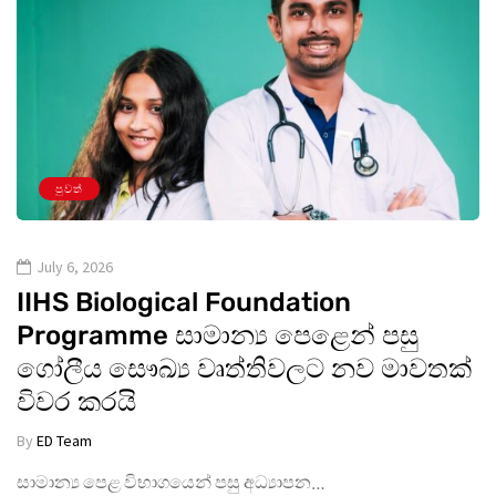
පුවත්
July 6, 2026
IIHS Biological Foundation
Programme සාමාන්‍ය පෙළෙන් පසු
ගෝලීය සෞඛ්‍ය වෘත්තිවලට නව මාවතක්
විවර කරයි
By
ED Team
සාමාන්‍ය පෙළ විභාගයෙන් පසු අධ්‍යාපන…