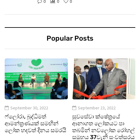
0
0
0
Popular Posts
September 30, 2022
September 23, 2022
ෆ්ලෝරා, බුද්ධිමත්
සුවසේවා ක්ෂේත්‍රයේ
ආමන්ත්‍රණයක් සමඟින්
ආනාගත ලෝකයට පා
ලෝක හදවත් දිනය සමරයි
තබමින් නවලෝක රෝහල්
සමූහය 37වැනි සංවත්සරය