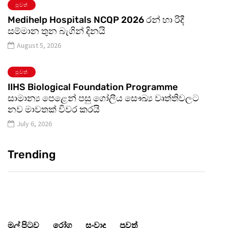
පුවත්
Medihelp Hospitals NCQP 2026 රන් හා රිදී
සම්මාන තුන බැගින් දිනයි
August 5, 2026
පුවත්
IIHS Biological Foundation Programme
සාමාන්‍ය පෙළෙන් පසු ගෝලීය සෞඛ්‍ය වෘත්තිවලට
නව මාවතක් විවර කරයි
July 6, 2026
Trending
මුල් පිටුව
රෝග
සංවාද
පුවත්