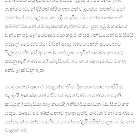
ගැනීමට ඔවුන් දිරිමත් කිරීම ඉතාමත් වැදගත්ය. තමන්ට හෝ
තමන්ගේ පවුලේ අයෙකුට දියවැඩියාවට ගන්නා බෙහෙත්
සම්බන්ධයෙන් යම් සැකයක් ඇත්නම් කළ යුතු ප‍්‍රමුඛ කාර්යය
වන්නේ පවුලේ වෛද්‍යවරයා හමුවී ඒ සම්බන්ධයෙන් විමසීමයි.
පවුලේ වෛද්‍යවරයා විසින් අදාළ ඖෂධයන්හි අවශ්‍යතාව
පිළිබඳව නිවැරදි අවබෝධයක් ලබා දෙමින් ඔබේ සැකය දුරු
කරනු ඇති අතර එය දියවැඩියාව පාලනය සඳහා ඔබට මහඟු
අත්වැලක් වනු ඇත.
තවද සමබර ආහාර වේලක් ගැනීම, දිනපතා ව්‍යායාම කිරීම,
ඵළදායී ආකාරයෙන් ශරීරයේ බර පවත්වාගෙන යාම වැනි
කටයුතු දියවැඩියා පාලනයේදී අනිවාර්ය සාධක බව සිතට ගත
යුතුය. ඖෂධ පමණක් නොව ඉහත දැක්වූ සාධක මනා සෞඛ්‍යය
තත්වයක් පවත්වා ගැනීමට මෙන්ම ග්ලයිසමික් පාලනයටද ඉතා
වැදගත් වේ.