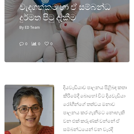
වැදගත්කම හා ඒ සම්බන්ධ
දුර්මත පිටු දැකීම
By
ED Team
0
0
0
දියවැඩියාව පාලනය පිළිබඳ කතා
කිරීමේදී බොහෝ විට දියවැඩියා
රෝගීන්ගේ තත්වය මනාව
පාලනය කර ගැනීමට නොහැකි
වන එක් කරුණක් වන්නේ ඒ
සම්බන්ධයෙන් වන වැරදි