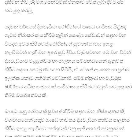
දකිමින් නිවැරදි මග පෙන්වීමක් ජනතාව වෙත ලබා දීමට අපි
කටයුතු කරමු.
දෙවන වර්ගයේ දියවැඩියා රෝගීන්ගේ ඖෂධ භාවිතය පිළිබඳ
ගැටළු නිරාකරණය කිරීම තුළින් සෞඛ්‍ය සේවාවන් සඳහා වන
වියදම අවම කිරීමටත් රෝගීන්ගේ සුවපත් භාවය ඉහළ
නැංවීමටත් හැකි වන අතර සුව දිවිය වැඩසටහන මේ වන විටත්
දියවැඩියාව වැළැක්වීම හා පාලනය සම්බන්ධයෙන් දැනුවත්
කිරීම සදහා පෙරමුණ ගෙන සිටියි. ඒ යටතේ ආයතන හා ප‍්‍රජාව
ඉලක්ක කොට ගනිමින් වෙබිනාර්, සම්මන්ත‍්‍රණ හා වැඩමුළු
5000කට අධික සංඛ්‍යාවක් සංවිධානය කිරීමට ඔවුන් කටයුතු කර
තිබීම විශේෂත්වයකි.
ඖෂධ යනු රෝගයක් සුවපත් කිරීම සඳහා වන නිෂ්පාදනයකි.
විශ්වාසයෙන් යුතුව ඖෂධ භාවිතය දියවැඩියා තත්වය පාලනය
කිරීම ඉහළ නැංවීමට හේතුවක් වනු ඇති අතර ඒ වෙනුවෙන්
වන දුර්මත පිටු දකිමින් ඊට අවශ්‍ය දැනුම හා මෙවලම් ලබා