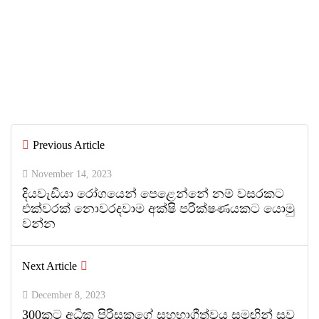
July 6, 2026
IIHS Biological Foundation Programme
සාමාන්‍ය පෙළෙන් පසු ගෝලීය සෞඛ්‍ය
වෘත්තිවලට නව මාවතක් විවර කරයි
By
ED Team
Previous Article
0
0
November 14, 2023
දියවැඩියා රෝගයෙන් පෙළෙන්නේ නම් වසරකට
එක්වරක් නොවරදවාම අක්ෂි පරික්ෂණයකට යොමු
වන්න
Next Article
December 8, 2023
300කට අධික පිරිසකගේ සහභාගීත්වය සමඟින් සුව