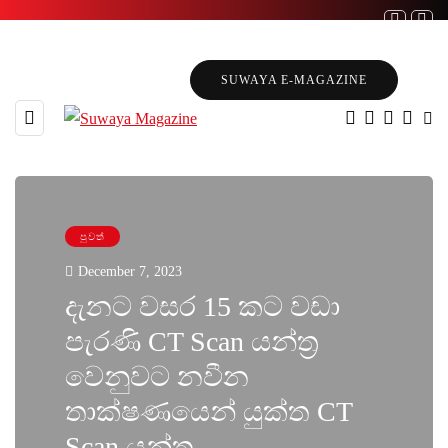
SUWAYA E-MAGAZINE
පුවත්
December 7, 2023
දැනට වසර 15 කට වඩා
පැරණි CT Scan යන්ත්‍ර
වෙනුවට නවීන
තාක්ෂණයෙන් යුක්ත CT
Scan යන්ත්‍ර