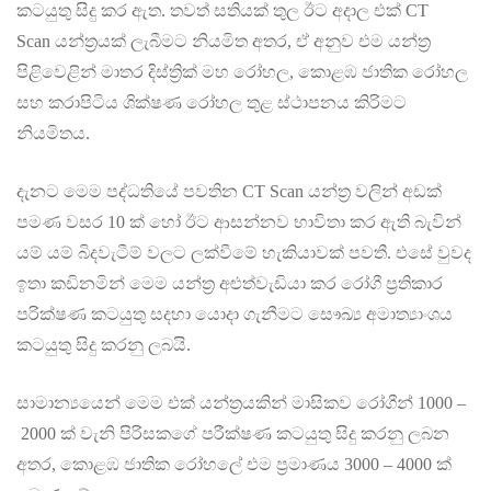
කටයුතු සිදු කර ඇත. තවත් සතියක් තුල ඊට අදාල එක් CT
Scan යන්ත්‍රයක් ලැබීමට නියමිත අතර, ඒ අනුව එම යන්ත්‍ර
පිළිවෙළින් මාතර දිස්ත්‍රික් මහ රෝහල, කොළඹ ජාතික රෝහල
සහ කරාපිටිය ශික්ෂණ රෝහල තුළ ස්ථාපනය කිරිමට
නියමිතය.
දැනට මෙම පද්ධතියේ පවතින CT Scan යන්ත්‍ර වලින් අඩක්
පමණ වසර 10 ක් හෝ ඊට ආසන්නව භාවිතා කර ඇති බැවින්
යම් යම් බිදවැටීම් වලට ලක්වීමේ හැකියාවක් පවතී. එසේ වුවද
ඉතා කඩිනමින් මෙම යන්ත්‍ර අළුත්වැඩියා කර රෝගී ප්‍රතිකාර
පරික්ෂණ කටයුතු සදහා යොදා ගැනීමට සෞඛ්‍ය අමාත්‍යාංශය
කටයුතු සිදු කරනු ලබයි.
සාමාන්‍යයෙන් මෙම එක් යන්ත්‍රයකින් මාසිකව රෝගීන් 1000 –
2000 ක් වැනි පිරිසකගේ පරීක්ෂණ කටයුතු සිදු කරනු ලබන
අතර, කොළඹ ජාතික රෝහලේ එම ප්‍රමාණය 3000 – 4000 ක්