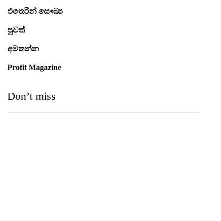
එතෙරින් සෞඛ්‍ය
පුවත්
අමතන්න
Profit Magazine
Don’t miss
Medihelp Hospitals NCQP 2026 රන් හා රිදී සම්මාන
තුන බැගින් දිනයි