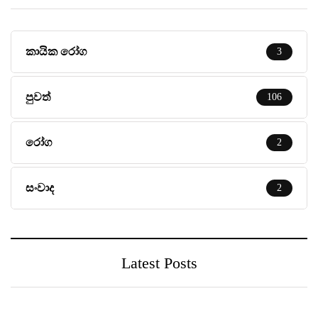
කායික රෝග
3
පුවත්
106
රෝග
2
සංවාද
2
Latest Posts