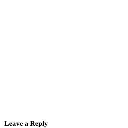
0
0
Share
NEWSLETTER
Become a
Trendsetter
Sign up for Davenport’s Daily Digest and get
the best of Davenport, tailored for you.
Leave a Reply