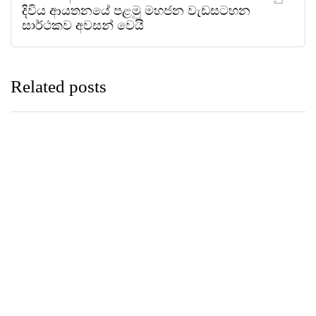
දිවිය ආයතනයේ පළමු මහජන වැඩසටහන
සාර්ථකව අවසන් වෙයි
Related posts