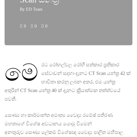
By
ED Team
0
0
0
මෙ
රට රෝහල්වල රෝගී සත්කාර ප්‍රතිකාර
සේවාවන් සදහා දැනට CT Scan යන්ත්‍ර 42 ක්
භාවිතා කරනු ලබන අතර, එම යන්ත්‍ර
අතුරින් CT Scan යන්ත්‍ර 40 ක් දැනට ක්‍රියාත්මක තත්ත්වයේ
පවතී.
සෞඛ්‍ය හා කාර්මාන්ත අමාත්‍ය වෛද්‍ය රමේෂ් පතිරණ
මහතාගේ විශේෂ අවධානය යොමු වීමෙන්
අනතුරුව සෞඛ්‍ය ලේකම් විශේෂඥ වෛද්‍ය පාලිත මහීපාල