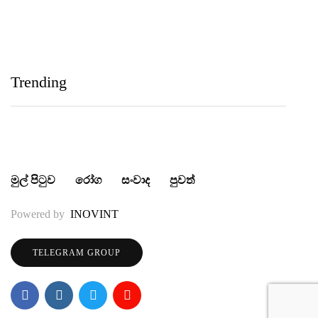
IIHS Biological Foundation Programme සාමාන්‍ය
පෙළෙන් පසු ගෝලීය සෞඛ්‍ය වෘත්තිවලට නව
Trending
මාවතක් විවර කරයි
මුල් පිටුව
රෝග
සංවාද
පුවත්
Powered by
INOVINT
TELEGRAM GROUP