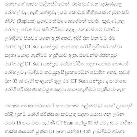
මහතාගේ ඍජුව මැදිහත්වීමෙන් රත්නපුර සහ කුරුණෑගල
රෝහල් වල ඇති යන්ත්‍රවල යම් කොටස් කිහිපයක් නැවත සවි
කිරිම (Replace) දැනටමත් සිදු කෙරෙමින් පවති. කුරුණෑගල
රෝහල වෙත එම සවි කිරිමට අදාල කොටස් මේ වනවිට
ලබාදීමට පියවර ගෙන ඇති අතර, ඉදිරි දින වන විට එම
රෝහලේ CT Scan යන්ත්‍රය සාමාන්‍ය රෝගී ප්‍රතිකාර සේවා
සදහා යොදා ගැනීමට හැකියාව ඇත. එමෙන්ම රත්නපුර
රෝහලේ CT Scan යන්ත්‍රය සේවා කිරීම සදහා අවශ්‍ය කොටස්
රෝහලට ලබාදීමට කටයුතු සිදුකෙරෙමින් පවතින අතර, තවත්
දින 03 ක් වැනි කාලයක් තුල එම CT Scan යන්ත්‍රය ද සාමාන්‍ය
රෝගී පරික්ෂණ කටයුතු සදහා යොදාගැනීමට හැකියාව ඇත.
සෞඛ්‍ය අමාත්‍යවරයාගේ සහ සෞඛ්‍ය ලේකම්වරයාගේ උපදෙස්
පරිදි දැනට රෝගී පරීක්ෂණ කටයුතු සදහා යොදා ගනු ලබන
වසර 15 කට වඩා පැරණි CT Scan යන්ත්‍ර 03 ක් වෙනුවට නවීන
තාක්ෂණයෙන් යුක්ත CT Scan යන්ත්‍ර 03 ක් ලබාදීමට අවශ්‍ය