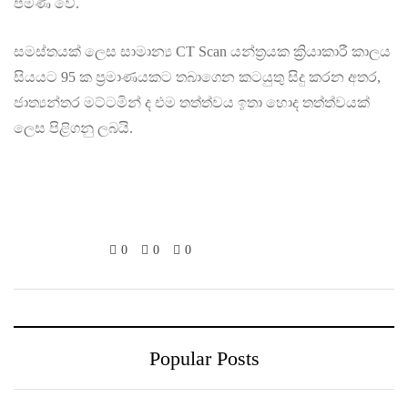
පමණ වේ.
සමස්තයක් ලෙස සාමාන්‍ය CT Scan යන්ත්‍රයක ක්‍රියාකාරී කාලය
සියයට 95 ක ප්‍රමාණයකට තබාගෙන කටයුතු සිදු කරන අතර,
ජාත්‍යන්තර මට්ටමින් ද එම තත්ත්වය ඉතා හොද තත්ත්වයක්
ලෙස පිළිගනු ලබයි.
0
0
0
Popular Posts