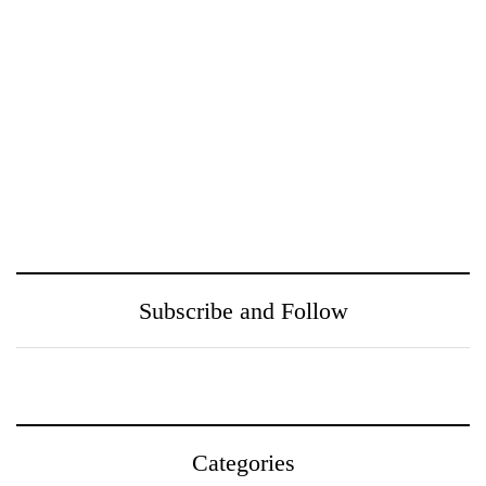
ඖෂධ පහසුවෙන්
නුගේගොඩ සහ ඒ අවට
සොයාගන්න PayMaster
ප‍්‍රදේශයන් වෙත
වෙතින් MediSearch
ගුණාත්මත
හදුන්වා දෙයි
සෞඛ්‍යසේවාවක් ලබා දීම
උදෙසා Medihelp රෝහල්
සමූහය Central Medical
Subscribe and Follow
Centre සමඟ එක්වෙයි
Categories