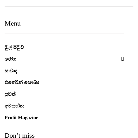
නුගේගොඩ සහ ඒ අවට
උතුරු මැද පළාත් පාසල්
ප‍්‍රදේශයන් වෙත
ක්‍රීඩා උළෙල CBL
Menu
ගුණාත්මත
සමපෝෂ විසින්
සෞඛ්‍යසේවාවක් ලබා දීම
බලගන්වයි
උදෙසා Medihelp රෝහල්
සමූහය Central Medical
මුල් පිටුව
Centre සමඟ එක්වෙයි
රෝග
සංවාද
එතෙරින් සෞඛ්‍ය
පුවත්
අමතන්න
Profit Magazine
Don’t miss