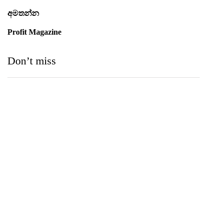
අමතන්න
Profit Magazine
Don’t miss
Medihelp Hospitals NCQP 2026 රන් හා රිදී සම්මාන
තුන බැගින් දිනයි