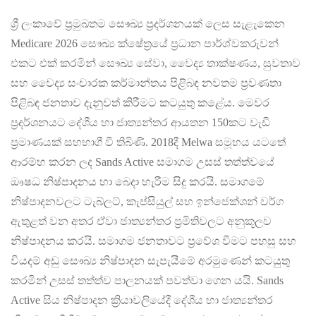
ශ්‍රී ලංකාවේ ප්‍රමුඛතම සෞඛ්‍ය ප්‍රදර්ශනයක් ලෙස සැළැකෙන
Medicare 2026 සෞඛ්‍ය ක්ෂේත්‍රයේ ප්‍රධාන පාර්ශ්වකරුවන්
එකට එක් කරමින් සෞඛ්‍ය සේවා, වෛද්‍ය තාක්ෂණය, සුවතාව
සහ වෛද්‍ය සංචාරක කර්මාන්තය පිළිබඳ නවතම ප්‍රවණතා
පිළිබඳ ජනතාව දැනුවත් කිරීමට කටයුතු කළේය. මෙවර
ප්‍රදර්ශනයට දේශීය හා ජාත්‍යන්තර ආයතන 150කට වැඩි
ප්‍රමාණයක් සහභාගී වී තිබිණි. 2018දී Melwa සමූහය යටතේ
ආරම්භ කරන ලද Sands Active සමාගම උසස් තත්ත්වයේ
ඖෂධ නිෂ්පාදනය හා බෙදා හැරීම සිදු කරයි. සමාගමේ
නිෂ්පාදනවලට ටැබ්ලට්, කැප්සියුල් සහ ඉන්ජෙක්ශන් වර්ග
ඇතුළත් වන අතර ඒවා ජාත්‍යන්තර ප්‍රමිතිවලට අනුකූලව
නිෂ්පාදනය කරයි. සමාගම ජනතාවට ප්‍රවේශ වීමට පහසු සහ
වියදම් අඩු සෞඛ්‍ය නිෂ්පාදන සැපැයීමේ අරමුණෙන් කටයුතු
කරමින් උසස් තත්ත්ව පාලනයක් පවත්වා ගෙන යයි. Sands
Active සිය නිෂ්පාදන ක්‍රියාවලියේදී දේශීය හා ජාත්‍යන්තර