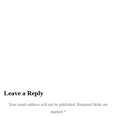
0
0
Share
NEWSLETTER
Become a
Trendsetter
Sign up for Davenport’s Daily Digest and get
the best of Davenport, tailored for you.
Leave a Reply
Your email address will not be published.
Required fields are
marked
*