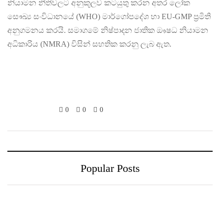
නියාමන නීතිවලට අනුකූලව කටයුතු කරන අතර ලෝක
සෞඛ්‍ය සංවිධානයේ (WHO) මාර්ගෝපදේශ හා EU-GMP ප්‍රමිති
අනුගමනය කරයි. සමාගමේ නිෂ්පාදන ජාතික ඖෂධ නියාමන
අධිකාරිය (NMRA) විසින් සහතික කරනු ලැබ ඇත.
0
0
0
Popular Posts