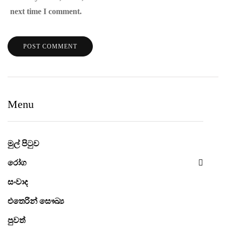
next time I comment.
Menu
මුල් පිටුව
රෝග
සංවාද
එතෙරින් සෞඛ්‍ය
පුවත්