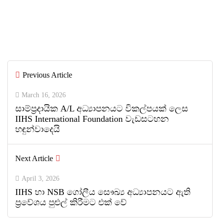
IIHS Biological Foundation Programme
සාමාන්‍ය පෙළෙන් පසු ගෝලීය සෞඛ්‍ය
වෘත්තිවලට නව මාවතක් විවර කරයි
By
ED Team
Previous Article
0
0
March 16, 2026
සාම්ප්‍රදායික A/L අධ්‍යාපනයට විකල්පයක් ලෙස
IIHS International Foundation වැඩසටහන
හඳුන්වාදෙයි
Next Article
April 3, 2026
IIHS හා NSB ගෝලීය සෞඛ්‍ය අධ්‍යාපනයට ඇති
ප්‍රවේශය පුළුල් කිරීමට එක් වේ