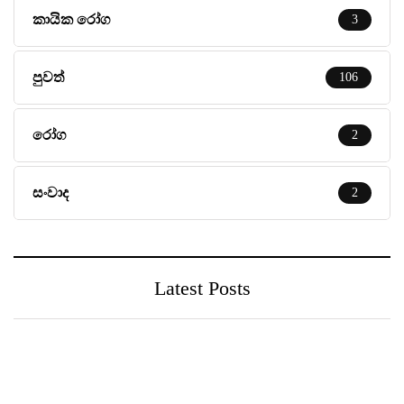
කායික රෝග
3
පුවත්
106
රෝග
2
සංවාද
2
Latest Posts