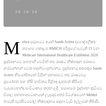
0
0
0
M
elwa සමූහයට අයත් Sands Active (පෞද්ගලික)
සමාගම කොළඹ BMICH පරිශ්‍රයේ පැවැති 15 වන
Medicare International Healthcare Exhibition 2026
ප්‍රදර්ශනයට සහභාගී වෙමින් තම ඖෂධ නිෂ්පාදන පරාසය
නරඹන්නන් වෙත හඳුන්වා දුන්නේය. ප්‍රදර්ශනය අතරතුර Sands
Active නියෝජිතයන් විසින් ජනතාවට තම ඖෂධවල
ප්‍රයෝජන සහ නිසි භාවිතය පිළිබඳ දැනුවත් කිරීමේ
වැඩසටහන්ද සංවිධානය කරන ලදී. සමාගමේ ප්‍රදර්ශන කුටියට
විශාල ජනතා අවධානයක් ලැබුණු අතර විශේෂයෙන් Meldol
නමැති පැරසිටමෝල් නිෂ්පාදනය සඳහා වැඩි ඉල්ලුමක් තිබිණි.