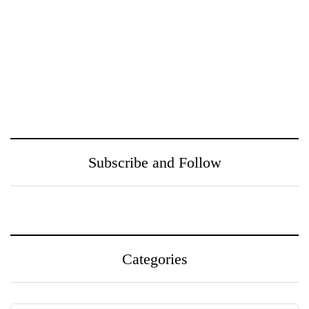
ඖෂධ පහසුවෙන්
නුගේගොඩ සහ ඒ අවට
සොයාගන්න PayMaster
ප‍්‍රදේශයන් වෙත
වෙතින් MediSearch
ගුණාත්මත
හදුන්වා දෙයි
සෞඛ්‍යසේවාවක් ලබා දීම
උදෙසා Medihelp රෝහල්
සමූහය Central Medical
Subscribe and Follow
Centre සමඟ එක්වෙයි
Categories