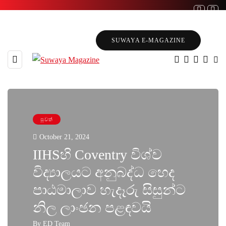
SUWAYA E-MAGAZINE
පුවත්
October 21, 2024
IIHSහි Coventry විශ්ව
විද්‍යාලයට අනුබද්ධ හෙද
පාඨමාලාව හැදෑරු සිසුන්ට
නිල ලාංඡන පළඳවයි
By
ED Team