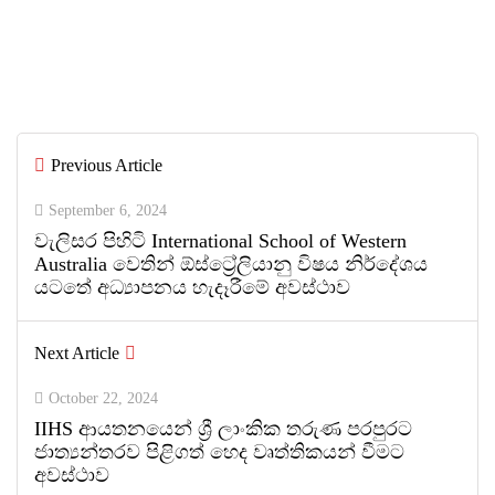
IIHS Biological Foundation Programme
සාමාන්‍ය පෙළෙන් පසු ගෝලීය සෞඛ්‍ය
වෘත්තිවලට නව මාවතක් විවර කරයි
By
ED Team
Previous Article
0
0
September 6, 2024
වැලිසර පිහිටි International School of Western
Australia වෙතින් ඕස්ට්‍රේලියානු විෂය නිර්දේශය
යටතේ අධ්‍යාපනය හැදෑරීමේ අවස්ථාව
Next Article
October 22, 2024
IIHS ආයතනයෙන් ශ්‍රී ලාංකික තරුණ පරපුරට
ජාත්‍යන්තරව පිළිගත් හෙද වෘත්තිකයන් වීමට
අවස්ථාව