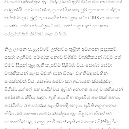
අධ්‍යාපන ක්ෂේත්‍රය තුළ විප්ලවයක් ඇති කිරීම එම ආයතනයේ
අරමුණයි. නව්‍යකරණය, ප්‍රයෝගික ඉගැනුම් ක්‍රම සහ ගෝලීය
තත්ත්වවලට මුල් තැන දෙමින් කටයුතු කරන IIHS ආයතනය
සෞඛ්‍ය සේවා ක්ෂේත්‍රයේ වෙනසක් කළ හැකි අනාගත
පරපුරක් බිහි කිරීමට කැප වී සිටී.
නිල ලාංඡන පැළැඳවීමේ උත්සවය තුළින් අධ්‍යාපන සුදුසුකම්
සපුරා ගැනීමට පමණක් නොව විශිෂ්ට වෘත්තිකයන් බවට පත්
වීමට සිසුන් තුළ ඇති කැපවීම පිළිබිඹු විය. සෞඛ්‍ය සේවා
වෘත්තිකයන් ලෙස ඔවුන් දරන විශාල වගකීමද එමඟින්
සංකේතවත් විය. සෞඛ්‍ය සේවා සහ අධ්‍යාපන ක්ෂේත්‍රවල
විශිෂ්ටයන්ගේ සහභාගිත්වය තුළින් අනාගත හෙද වෘත්තිකයන්
පෝෂණය කිරීම සඳහා ඇති සාමූහික කැපවීම පමණක් නොව
රෝගීන්ට රැකවරණය සැළසීමේදී ඉහළම ප්‍රමිති අනුගමනය
කිරීමටත්, සෞඛ්‍ය සේවා ක්ෂේත්‍රය තුළ සිදු වන නිරන්තර
වෙනස්වීම්වලට අනුගත වීමටත් ඇති අවශ්‍යතාව පිළිබිඹු විය.