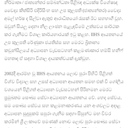
නිර්මාතෘ / ජාත්‍යන්තර සම්බන්ධතා පිළිබඳ අධ්‍යක්ෂ විශේෂඥ
වෛද්‍ය කිත්සිරි එදිරිසිංහ සහ උප කුලපති (ජාත්‍යන්තර) වෛද්‍ය
අමල් හර්ෂ ද සිල්වා ඇතුළු ආරාධිතයෝ රැසක් ඊට සහභාගී වූහ.
ඔවුන් සියලු දෙනා නිල ලාංඡන පැළැඳවීමේ උත්සවය සාර්ථක
කර ගැනීමට විශාල කාර්යභාරයක් ඉටු කළහ. IIHS ආයතනයේ
උප කුලපති රේණුකා ජයතිස්ස සහ මෙරට බ්‍රිතාන්‍ය
කවුන්සිලයේ අධ්‍යාපන වැඩසටහන් කළමණාකාර හම්සි හනීෆ්
මහතාද ඒ සඳහා විශාල දායකත්වයක් දැක්වූහ.
2002දී ආරම්භ වූ IIHS ආයතනය ලොව පුරා පිහිටි පිළිගත්
විශ්ව විද්‍යාල සහ උසස් අධ්‍යාපන ආයතන සමඟ එක් වී ගෝලීය
වශයෙන් පිළිගත් අධ්‍යාපන වැඩසටහන් පිරිනමන මෙරට
ප්‍රමුඛතම සෞඛ්‍ය සේවා අධ්‍යාපන ආයතනය වේ. හෙද සේවය,
සම සෞඛ්‍ය සේවය සහ කළමනාකරණය යන අංශවලට අදාළ
අධ්‍යාපන සුදුසුකම් සපුරා ගැනීම සඳහා සිසුන්ට මඟ විවර
කරමින් ශ්‍රී ලංකාවේ පමණක් නොව ලොව පුරා සෞඛ්‍ය සේවා