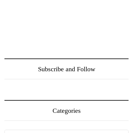
ඖෂධ පහසුවෙන්
නුගේගොඩ සහ ඒ අවට
සොයාගන්න PayMaster
ප‍්‍රදේශයන් වෙත
වෙතින් MediSearch
ගුණාත්මත
හදුන්වා දෙයි
සෞඛ්‍යසේවාවක් ලබා දීම
උදෙසා Medihelp රෝහල්
සමූහය Central Medical
Subscribe and Follow
Centre සමඟ එක්වෙයි
Categories