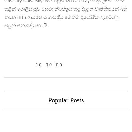
Coventry University සමඟ ඇති කර ගෙන ඇති හවුල්කාරිත්වය
තුළින් ගෝලීය සුව සේවා ක්ෂේත්‍රය තුළ දිදුළන වෘත්තිකයන් බිහි
කරන IIHS ආයතනය ශාස්ත්‍රීය මෙන්ම ප්‍රයෝගික දැනුමින්ද
ඔවුන් සන්නද්ධ කරයි.
0
0
0
Popular Posts