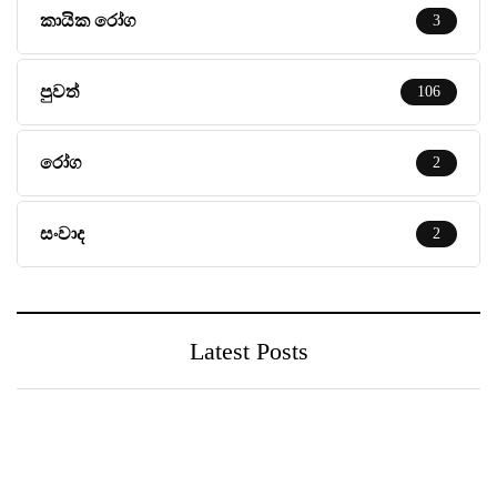
කායික රෝග
3
පුවත්
106
රෝග
2
සංවාද
2
Latest Posts