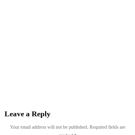
0
0
Share
NEWSLETTER
Become a
Trendsetter
Sign up for Davenport’s Daily Digest and get
the best of Davenport, tailored for you.
Leave a Reply
Your email address will not be published.
Required fields are