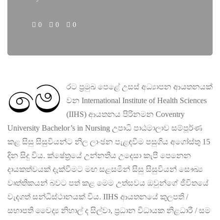
0
0
0
මෙ
රට ප්‍රමුඛ පෙළේ උසස් අධ්‍යාපන ආයතනයක්
වන International Institute of Health Sciences
(IIHS) ආයතනය පිරිනමන Coventry
University Bachelor’s in Nursing උපාධි පාඨමාලාව සම්පූර්ණ
කළ සිසු සිසුවියන්ට නිල ලාංඡන පැළඳවීම පසුගිය අගෝස්තු 15
දින සිදු විය. ක්ෂේත්‍රයේ උන්නතිය උදෙසා කැපී පෙනෙන
දායකත්වයක් දැක්වීමට මඟ සළසමින් සිසු සිසුවියන් සෞඛ්‍ය
වෘත්තිකයන් බවට පත් කළ මෙම උත්සවය ඔවුන්ගේ ජීවිතයේ
වැදගත් සන්ධිස්ථානයක් විය. IIHS ආයතනයේ කුලපති /
සභාපති වෛද්‍ය නිහාල් ද සිල්වා, ප්‍රධාන විධායක නිළධාරී / සම