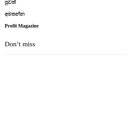
පුවත්
අමතන්න
Profit Magazine
Don’t miss
Medihelp Hospitals NCQP 2026 රන් හා රිදී සම්මාන
තුන බැගින් දිනයි