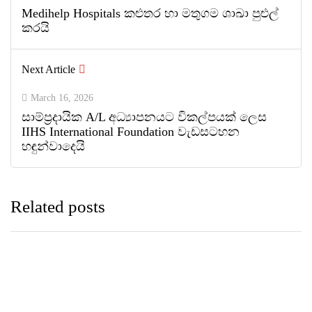
Medihelp Hospitals කළුතර හා මතුගම ශාඛා පුළුල්
කරයි
Next Article
March 16, 2026
සාම්ප්‍රදායික A/L අධ්‍යාපනයට විකල්පයක් ලෙස
IIHS International Foundation වැඩසටහන
හඳුන්වාදෙයි
Related posts