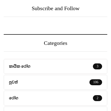
සමූහය Central Medical
Subscribe and Follow
Centre සමඟ එක්වෙයි
Categories
කායික රෝග
3
පුවත්
106
රෝග
2