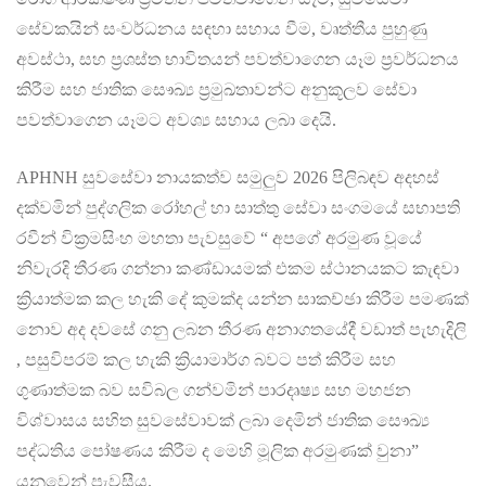
සේවකයින් සංවර්ධනය සඳහා සහාය වීම, වෘත්තීය පුහුණු
අවස්ථා, සහ ප්‍රශස්ත භාවිතයන් පවත්වාගෙන
යෑම ප්‍රවර්ධනය
කිරීම සහ ජාතික සෞඛ්‍ය ප්‍රමුඛතාවන්ට අනුකූලව සේවා
පවත්වාගෙන යෑමට අවශ්‍ය සහාය ලබා දෙයි.
APHNH සුවසේවා නායකත්ව සමුලුව 2026 පිලිබඳව අදහස්
දක්වමින් පුද්ගලික රෝහල් හා සාත්තු සේවා සංගමයේ සභාපති
රවීන් වික්‍රමසිංහ මහතා පැවසුවේ “ අපගේ අරමුණ වූයේ
නිවැරදි තීරණ ගන්නා කණ්ඩායමක් එකම ස්ථානයකට කැඳවා
ක්‍රියාත්මක කල හැකි දේ කුමක්ද යන්න සාකච්ඡා කිරීම පමණක්
නොව අද දවසේ ගනු ලබන තීරණ අනාගතයේදී වඩාත් පැහැදිලි
, පසුවිපරම් කල හැකි ක්‍රියාමාර්ග බවට පත් කිරීම සහ
ගුණාත්මක බව සවිබල ගන්වමින් පාරදෘෂ්‍ය සහ මහජන
විශ්වාසය සහිත සුවසේවාවක් ලබා දෙමින් ජාතික සෞඛ්‍ය
පද්ධතිය පෝෂණය කිරීම ද මෙහි මූලික අරමුණක් වුනා”
යනුවෙන් පැවසීය.