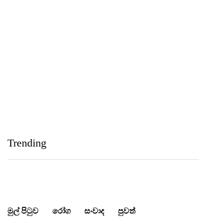
Medihelp Hospitals NCQP 2026 රන් හා රිදී සම්මාන
තුන බැගින් දිනයි
IIHS Biological Foundation Programme සාමාන්‍ය
පෙළෙන් පසු ගෝලීය සෞඛ්‍ය වෘත්තිවලට නව
Trending
මාවතක් විවර කරයි
මුල් පිටුව
රෝග
සංවාද
පුවත්