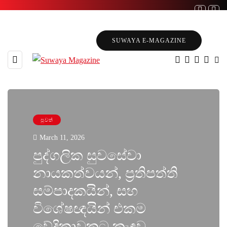
SUWAYA E-MAGAZINE
පුවත්
March 11, 2026
පුද්ගලික සුවසේවා
නායකත්වයන්, ප්‍රතිපත්ති
සම්පාදකයින්, සහ
විශේෂඥයින් එකම
වේදිකාවකට කැඳවූ