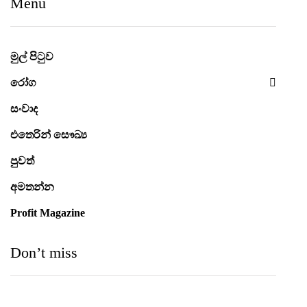
Menu
මුල් පිටුව
රෝග
සංවාද
එතෙරින් සෞඛ්‍ය
පුවත්
අමතන්න
Profit Magazine
Don’t miss