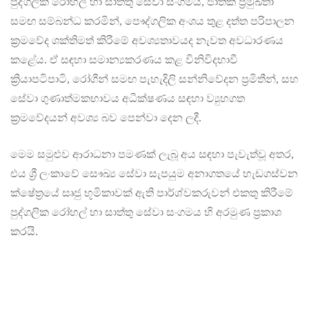
පුද්ගලික රෝහල් හා සාත්තු සේවා සංගමය, ජාතික ප්‍රමුඛතා
සමඟ සම්බන්ධ කරමින්, පෞද්ගලික අංශය තුළ දත්ත පරිපාලන
ක්‍රමවේද ශක්තිමත් කිරීමේ අවශ්‍යතාවයද නැවත අවධාරණය
කළේය. ඒ සඳහා සමාන්‍යකරණය කළ විනිවිදභාවී
ක්‍රියාපටිපාටි, රෝගීන් සමඟ පැහැදිලි සන්නිවේදන ප්‍රමිතීන්, සහ
සේවා ගුණාත්මකභාවය අධීක්ෂණය සඳහා ව්‍යුහගත
ක්‍රමවේදයන් අවශ්‍ය බව පෙන්වා දෙන ලදී.
මෙම සමුළුව ආරාධනා පමණක් ලැබූ අය සඳහා පැවැත්වූ අතර,
එය ශ්‍රී ලංකාවේ සෞඛ්‍ය සේවා සැපයුම අනාගතයේ හැඩගස්වන
ක්ෂේත්‍රයේ සෘජු භූමිකාවක් ඇති පාර්ශ්වකරුවන් එකතු කිරීමේ
පුද්ගලික රෝහල් හා සාත්තු සේවා සංගමය හි අරමුණ ප්‍රකාශ
කරයි.