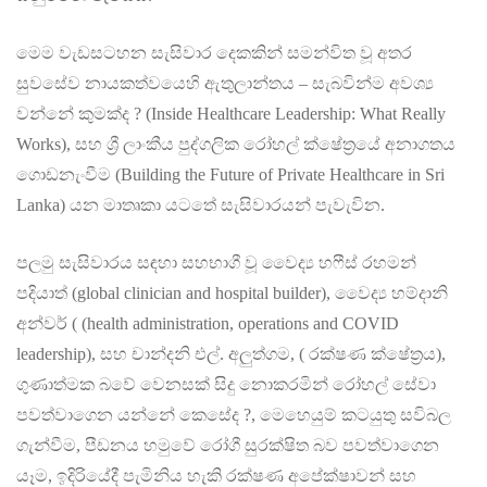
මෙම වැඩසටහන සැසිවාර දෙකකින් සමන්විත වූ අතර
සුවසේව නායකත්වයෙහි ඇතුලාන්තය – සැබවින්ම අවශ්‍ය
වන්නේ කුමක්ද ? (Inside Healthcare Leadership: What Really
Works), සහ ශ්‍රී ලාංකීය පුද්ගලික රෝහල් ක්ෂේත්‍රයේ අනාගතය
ගොඩනැංවීම (Building the Future of Private Healthcare in Sri
Lanka) යන මාතෘකා යටතේ සැසිවාරයන් පැවැවින.
පලමු සැසිවාරය සඳහා සහභාගී වූ වෛද්‍ය හෆීස් රහමන්
පදියාත් (global clinician and hospital builder), වෛද්‍ය හම්දානි
අන්වර් ( (health administration, operations and COVID
leadership), සහ චාන්දනි එල්. අලුත්ගම, ( රක්ෂණ ක්ෂේත්‍රය),
ගුණාත්මක බවේ වෙනසක් සිදු නොකරමින් රෝහල් සේවා
පවත්වාගෙන යන්නේ කෙසේද ?, මෙහෙයුම් කටයුතු සවිබල
ගැන්වීම, පීඩනය හමුවේ රෝගී සුරක්ෂිත බව පවත්වාගෙන
යෑම, ඉදිරියේදී පැමිනිය හැකි රක්ෂණ අපේක්ෂාවන් සහ