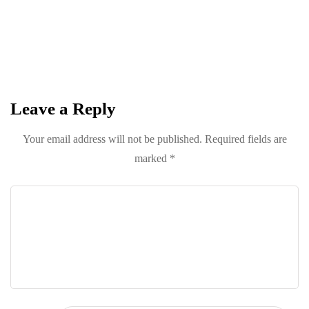
Become a
Trendsetter
Sign up for Davenport’s Daily Digest and get
the best of Davenport, tailored for you.
Leave a Reply
Your email address will not be published.
Required fields are
marked
*