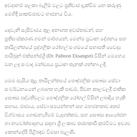
අවදානම් සලකා බැලීම් වලට ප්‍රතිචාර දැක්වීම යන කරුණු
මෙහිදී සාකච්ඡාවට භාජනය විය.
දෙවැනි සැසිවාරය තුල අනාගත අවස්තාවන්, සහ
ප්‍රතිසංස්කරණ ගමන් මාර්ගයන්, මෙන්ම ප්‍රධාන දේශනය සහ
තායිලන්තයේ පුද්ගලික රෝහල් සංගමයේ සභාපති වෛද්‍ය
පායිබූන් එක්සන්ස්ග්‍රි (Dr. Paiboon Eksangsri) විසින් මෙහෙය
වන ලද සංවාද මන්ඩපය ප්‍රධාන තැනක් ගන්නා ලදි.
මෙම සැසිය තුළ තායිලන්තයේ පෞද්ගලික සෞඛ්‍ය සේවා
සංවර්ධනයෙන් ලබාගත හැකි පාඩම්, පීඩන කාලවලදී ජාතික
සෞඛ්‍ය පද්ධතිවලට පෞද්ගලික රෝහල් විසින් ලබාදිය හැකි
සහාය, රාජ්‍යය, සේවා සපයන්නන් සහ මහජනතාව අතර
විශ්වාසය ගොඩනැගීමේ වැදගත්කම, සහ සෞඛ්‍ය ආයෝජන
හා නවෝත්පාදනය සඳහා ශ්‍රී ලංකාව තරඟකාරී කරවීමට අවශ්‍ය
කොන්දේසි පිළිබඳව විමසා බැලුණි.