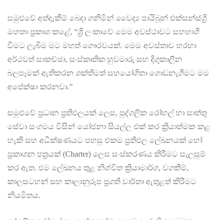
සමුළුවේ අත්දැකීම් බෙදා ගනිමින් වෛද්‍ය පායිබූන් එක්සන්ස්ග්‍රි
මහතා ප්‍රකාශ කළේ, “ශ්‍රී ලංකාවේ මෙම අවස්ථාවට සහභාගී
වීමට ලැබීම මට මහත් ගෞරවයක්. මෙම අවස්තාව හරහා
අර්ථවත් සාකච්ඡා, සංස්කෘතික හුවමාරු සහ දිගුකාලීන
බලපෑමක් ඇතිකරන ශක්තිමත් සහයෝගිතා ගොඩනැගීමට මම
අපේක්ෂා කරනවා.”
සමුළුවේ ප්‍රධාන ප්‍රතිඵලයක් ලෙස, පුද්ගලික රෝහල් හා සාත්තු
සේවා සංගමය විසින් යෝජනා සියල්ල එක් කර ක්‍රියාත්මක කළ
හැකි සහ අධීක්ෂණයට පහසු එකම ප්‍රතිඵල ලේඛනයක් හෝ
ප්‍රකාශන පත්‍රයක් (Charter) ලෙස සංස්කරණය කිරීමට සැලසුම්
කර ඇත. එම ලේඛනය තුළ නිශ්චිත ක්‍රියාමාර්ග, වගකීම්,
කාලසටහන් සහ කාලානුරූප ප්‍රගති වාර්තා ඇතුළත් කිරීමට
නියමිතය.