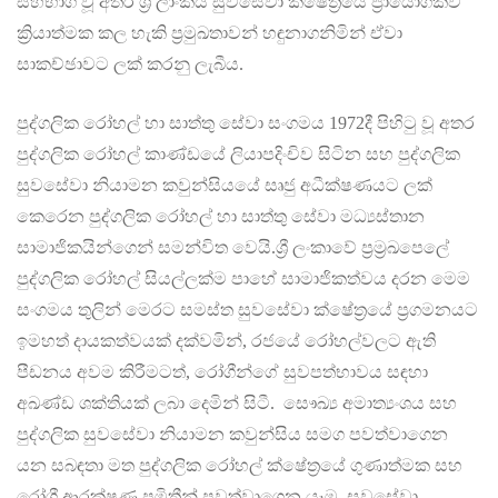
සහභාගී වූ අතර ශ්‍රී ලාංකීය සුවසේවා ක්ෂේත්‍රයේ ප්‍රායෝගිකව
ක්‍රියාත්මක කල හැකි ප්‍රමුඛතාවන් හඳුනාගනිමින් ඒවා
සාකච්ඡාවට ලක් කරනු ලැබීය.
පුද්ගලික රෝහල් හා සාත්තු සේවා සංගමය 1972දී පිහිටු වූ අතර
පුද්ගලික රෝහල් කාණ්ඩයේ ලියාපදිංචිව සිටින සහ පුද්ගලික
සුවසේවා නියාමන කවුන්සියයේ සෘජු අධීක්ෂණයට ලක්
කෙරෙන පුද්ගලික රෝහල් හා සාත්තු සේවා මධ්‍යස්තාන
සාමාජිකයින්ගෙන් සමන්විත වෙයි.ශ්‍රී ලංකාවේ ප්‍රම්‍රඛපෙලේ
පුද්ගලික රෝහල් සියල්ලක්ම පාහේ සාමාජිකත්වය දරන මෙම
සංගමය තුලින් මෙරට සමස්ත සුවසේවා ක්ෂේත්‍රයේ ප්‍රගමනයට
ඉමහත් දායකත්වයක් දක්වමින්, රජයේ රෝහල්වලට ඇති
පීඩනය අවම කිරීමටත්, රෝගීන්ගේ සුවපත්භාවය සඳහා
අඛණ්ඩ ශක්තියක් ලබා දෙමින් සිටී. සෞඛ්‍ය අමාත්‍යංශය සහ
පුද්ගලික සුවසේවා නියාමන කවුන්සිය සමග පවත්වාගෙන
යන සබඳතා මත පුද්ගලික රෝහල් ක්ෂේත්‍රයේ ගුණාත්මක සහ
රෝගී ආරක්ෂණ ප්‍රමිතීන් පවත්වාගෙන යෑම, සුවසේවා