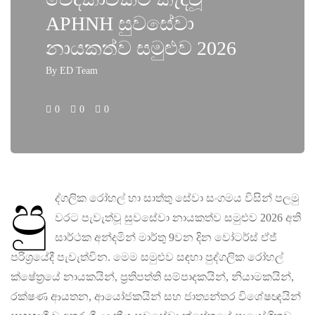
APHNH සුවසේවා
නායකත්ව සමුළුව 2026
By
ED Team
0
0
0
පු
ද්ගලික රෝහල් හා සාත්තු සේවා සංගමය විසින් පලමු
වරට පැවැත්වූ සුවසේවා නායකත්ව සමුළුව 2026 අති
සාර්ථක අන්දමින් මාර්තු 9වන දින වෝටර්ස් ඒජ්
පරිශ්‍රයේදී පැවැත්වින. මෙම සමුළුව සඳහා පුද්ගලික රෝහල්
ක්ෂේත්‍රයේ නායකයින්, ප්‍රතිපත්ති සම්පාදකයින්, නියාමකයින්,
රක්ෂණ ආයතන, ආයෝජකයින් සහ ජාත්‍යන්තර විශේෂඥයින්