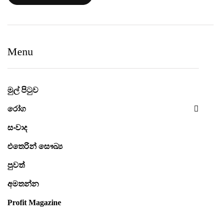
Menu
මුල් පිටුව
රෝග
සංවාද
එතෙරින් සෞඛ්‍ය
පුවත්
අමතන්න
Profit Magazine