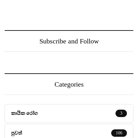
ඖෂධ පහසුවෙන්
නුගේගොඩ සහ ඒ අවට
සොයාගන්න PayMaster
ප‍්‍රදේශයන් වෙත
වෙතින් MediSearch
ගුණාත්මත
හදුන්වා දෙයි
සෞඛ්‍යසේවාවක් ලබා දීම
උදෙසා Medihelp රෝහල්
සමූහය Central Medical
Subscribe and Follow
Centre සමඟ එක්වෙයි
Categories
කායික රෝග
3
පුවත්
106