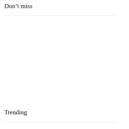
Don’t miss
Medihelp Hospitals NCQP 2026 රන් හා රිදී සම්මාන
තුන බැගින් දිනයි
IIHS Biological Foundation Programme සාමාන්‍ය
පෙළෙන් පසු ගෝලීය සෞඛ්‍ය වෘත්තිවලට නව
Trending
මාවතක් විවර කරයි