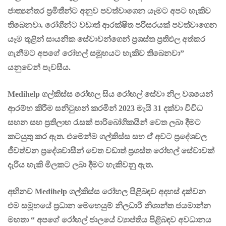
ජාත්‍යන්තර ප්‍රමිතීන්ට අනුව පවත්වාගෙන යෑමට අපට හැකිව
තිබෙනවා. රෝගීන්ට වඩාත් ආරක්ෂිත පරිසරයක් පවත්වාගෙන
යෑම තුළින් සායනික සේවාවන්ගෙන් ප්‍රශස්ත ප්‍රතිඵල අත්කර
ගැනීමට අපගේ රෝහල් සමූහයට හැකිව තිබෙනවා”
යනුවෙන් පැවසීය.
Medihelp
ගල්කිස්ස රෝහල සිය රෝහල් සේවා නිල වශයෙන්
ආරම්භ කිරීම සනිටුහන් කරමින් 2023 මැයි 31 දක්වා විවිධ
සහන සහ ප්‍රතිලාභ රැසක් පාරිබෝගිකයින් වෙත ලබා දීමට
කටයුතු කර ඇත. එමෙන්ම ගල්කිස්ස සහ ඒ අවට ප්‍රදේශවල
ජීවත්වන ප්‍රදේශවාසීන් වෙත වඩාත් ප්‍රශස්ත රෝහල් සේවාවක්
දැරිය හැකි මිලකට ලබා දීමට හැකිවනු ඇත.
අභිනව
Medihelp
ගල්කිස්ස රෝහල පිළිබඳව අදහස් දක්වන
එම සමූහයේ ප්‍රධාන මෙහෙයුම් නිලධාරී නිශාන්ත ජයමාන්න
මහතා “ අපගේ රෝහල් ජාලයේ ව්‍යාප්තිය පිළිබඳව අවධානය