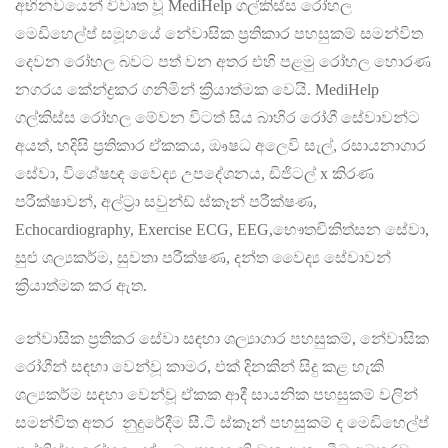
අභිනවයෙන් විවෘත වූ MediHelp ගල්කිස්ස රෝහල
මෙඩිහෙල්ප් සමූහයේ නේවාසික ප්‍රතිකාර පහසුකම් සමන්විත
දෙවන රෝහල බවට පත් වන අතර එහි පළමු රෝහල හොරණ
නගරය කේන්ද්‍රකර ගනිමින් ක්‍රියාත්මක වෙයි. MediHelp
ගල්කිස්ස රෝහල මේවන විටත් සිය බාහිර රෝගී සේවාවන්ට
අයත්, හදිසි ප්‍රතිකාර ඒකකය, ඖෂධ අලෙවි සැල්, රසායනාගාර
සේවා, විශේෂඥ වෛද්‍ය උපදේශනය, ඩිජිටල් x කිරණ
පරීක්ෂාවන්, අල්ට්‍රා සවුන්ඩ් ස්කෑන් පරීක්ෂණ,
Echocardiography, Exercise ECG, EEG,භෞතචිකිත්සන සේවා,
සුළු ශල්‍යකර්ම, සුවතා පරීක්ෂණ, දන්ත වෛද්‍ය සේවාවන්
ක්‍රියාත්මක කර ඇත.
නේවාසික ප්‍රතිකර සේවා සඳහා ශල්‍යාගාර පහසුකම්, නේවාසික
රෝගීන් සඳහා වෙන්වූ කාමර, එක් දිනකින් සිදු කළ හැකි
ශල්‍යකර්ම සඳහා වෙන්වූ ඒකක ආදී සායනික පහසුකම් වලින්
සමන්විත අතර නුදුරේදීම සී.ටී ස්කෑන් පහසුකම් ද මෙඩිහෙල්ප්