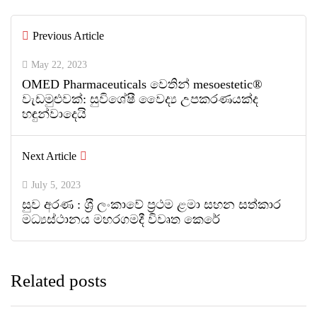
Previous Article
0
0
May 22, 2023
OMED Pharmaceuticals වෙතින් mesoestetic®
වැඩමුළුවක්: සුවිශේෂී වෛද්‍ය උපකරණයක්ද
හඳුන්වාදෙයි
Next Article
July 5, 2023
සුව අරණ : ශ‍්‍රී ලංකාවේ ප‍්‍රථම ළමා සහන සත්කාර
මධ්‍යස්ථානය මහරගමදී විවෘත කෙරේ
Related posts