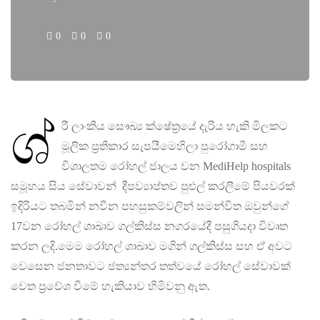
0
0
0
ශ්‍
රී ලාංකීය සෞඛ්‍ය ක්ෂේත‍්‍රයේ දැරිය හැකි මිලකට
මූලික ප‍්‍රතිකාර සැපයීමෙහිලා පුරෝගාමී සහ
විශාලතම රෝහල් ජාලය වන MediHelp hospitals
සමූහය සිය සේවාවන් දීපව්‍යාප්තව පුළුල් කරලීමේ පියවරක්
ඉදිරියට තබමින් නවීන පහසුකම්වලින් සමන්විත ඔවුන්ගේ
17වන රෝහල් ශාඛාව ගල්කිස්ස නගරයේදී පසුගියදා විවෘත
කරන ලදි.මෙම රෝහල් ශාඛාව මගින් ගල්කිස්ස සහ ඒ අවට
වෙසෙන ජනතාවට ජත්‍යන්තර තත්වයේ රෝහල් සේවාවක්
වෙත ප්‍රවේශ වීමේ හැකියාව හිමිවනු ඇත.