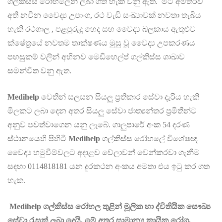
ගල්කිස්ස රෝහලෙන් ලබා ගත හැකි වනු ඇත. මීට අමතරව
අති නවීන වෛද්‍ය උපාංග, රථ වැඩි සංඛ්‍යාවක් නවතා තැබිය
හැකි රථගාල , පළපුරුදු හෙද සහ වෛද්‍ය බලකාය ඇතුළුව
ක්ෂේත්‍රයේ නවතම තාක්ෂණය මුසු වූ වෛද්‍ය උපකරණය
පහසුකම් වලින් අභිනව මෙඩිහෙල්ප් ගල්කිස්ස ශාඛාව
සමන්විත වනු ඇත.
Medihelp
වෙතින් සලසන සියලු ප්‍රතිකාර සේවා දැරිය හැකි
මිලකට ලබා දෙන අතර සියලු සේවා ජාත්‍යන්තර ප්‍රමිතීන්ට
අනුව පවත්වාගෙන යනු ලැබේ. ගාලුපාරේ අංක 54 දරණ
ස්ථානයෙහි පිහිටි
Medihelp
ගල්කිස්ස රෝහලේ විශේෂඥ
වෛද්‍ය හමුවීම්වලට අදාළව වේලාවන් වෙන්කරවා ගැනීම
සඳහා 0114818181 යන දුරකථන අංකය අමතා එය ඉටු කර ගත
හැක.
Medihelp
ගල්කිස්ස රෝහල තුළින් මූලික හා ද්විතියික සෞඛ්‍ය
සේවා රැසක් ලබා දෙයි. මේ අතර සාමාන්‍ය කායික රෝග,