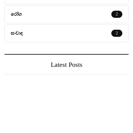
රෝග
2
සංවාද
2
Latest Posts