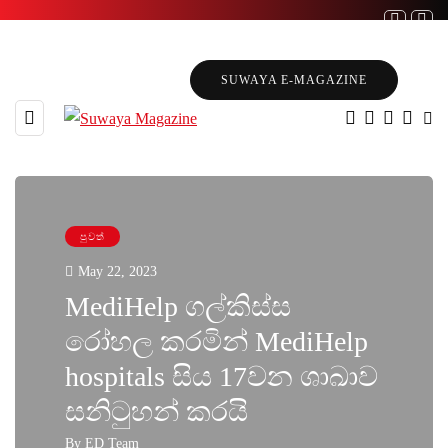
SUWAYA E-MAGAZINE
පුවත්
May 22, 2023
MediHelp ගල්කිස්ස
රෝහල කරමින් MediHelp
hospitals සිය 17වන ශාඛාව
සනිටුහන් කරයි
By
ED Team