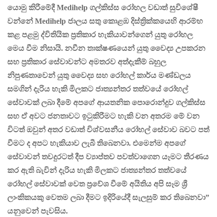
යොමු කිරීමේදී
Medihelp
ගල්කිස්ස රෝහල වඩාත් සුවිශේෂී
වන්නේ
Medihelp
ජාලය සතු කොළඹ දිස්ත්‍රික්කයෙහි ආරම්භ
කළ පළමු ද්විතියික ප්‍රතිකාර හැකියාවන්ගෙන් යුතු
රෝහල
මෙය වීම නිසායි. නවීන තාක්ෂණයෙන් යුතු වෛද්‍ය උපකරන
සහ ප්‍රතිකාර සේවාවන්ට අමතරව අත්දැකීම් බහුල
නිපුණතාවෙන් යුතු වෛද්‍ය සහ රෝහල් කාර්ය මණ්ඩලය
සමගින් දැරිය හැකි මිලකට ජාත්‍යන්තර තත්වයේ රෝහල්
සේවාවක් ලබා දීමේ අපගේ ආයතනික පොරොන්දුව ගල්කිස්ස
සහ ඒ අවට ජනතාවට ඉටුකිරීමට හැකි වන අතරම මේ වන
විටත් ඔවුන් අතර වඩාත් විශ්වසනීය රෝහල් සේවාව බවට පත්
වීමට ද අපට හැකියාව ලැබී තිබෙනවා. එමෙන්ම අපගේ
සේවාවන් තවදුරටත් දීප ව්‍යාප්තව පවත්වාගෙන යෑමට තීරණය
කර ඇති බැවින් දැරිය හැකි මිලකට ජාත්‍යන්තර තත්වයේ
රෝහල් සේවාවක් වෙත ප්‍රවේශ වීමේ අයිතිය අපි සෑම ශ්‍රී
ලාංකිකයකු වෙතම ලබා දීමට ඉදිරියේදී සැලසුම් කර තිබෙනවා”
යනුවෙන් පැවසිය.