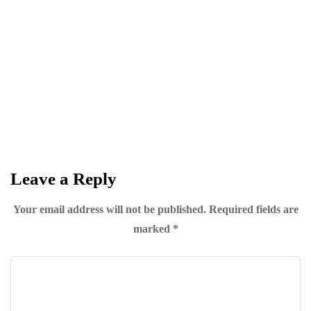
NEWSLETTER
Become a
Trendsetter
Sign up for Davenport’s Daily Digest and
get the best of Davenport, tailored for you.
Leave a Reply
Your email address will not be published.
Required fields are
marked
*