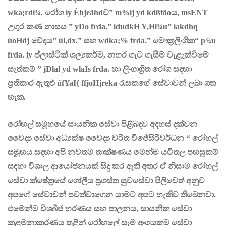
wka;rdi¾.
රෝග
iy Èhjeähd
ව
” m%ij yd kdßfõo
ය
,
ms
ENT
උගුර
කණ
නාසය
” yDo frda.” idudkH Y,Hl¾u” iakdhq
úoHdj
වේදය
”
úl,dx.”
සහ
wdka;% frda.”
මෞත්‍රලිංගික
“
p¾u
frda. iy
ප්ලාස්ටික් ශල්‍යකර්ම, නහර ගැට ගැසීම් වැළැක්වීමේ
සැත්කම්
” jDlal yd wlaIs frda.
හා ලිංගාශ්‍රිත රෝග සඳහා
ප්‍රතිකාර ඇතුළු
úfYaI{ ffjoHjreka
රැසකගේ සේවාවන් ලබා ගත
හැක
.
රෝහල් සමූහයේ සායනික සේවා පිළිබඳව අදහස් දක්වන
වෛද්‍ය සේවා අධ්‍යක්ෂ වෛද්‍ය චරිත විජේසිරිවර්ධන “ රෝහල්
සමූහය සඳහා අපි නවතම තාක්ෂණය මෙන්ම යටිතල පහසුකම්
සඳහා විශාල ආයෝජනයක් සිදු කර ඇති අතර ඒ නිසාම රෝහල්
සේවා ක්ෂේත්‍රයේ ගෝලීය ප්‍රශස්ත සුවසේවා පිලිවෙත් අනුව
අපගේ සේවාවන් පවත්වාගෙන යාමට අපට හැකිව තිබෙනවා.
එමෙන්ම විශබීජ හරණය සහ පාලනය, සායනික සේවා
කළමනාකරණය තුළින් රෝහලේ සෑම අංශයකම සේවා