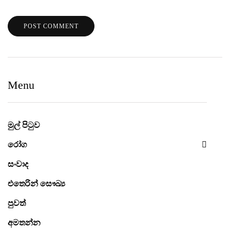
Menu
මුල් පිටුව
රෝග
සංවාද
එතෙරින් සෞඛ්‍ය
පුවත්
අමතන්න