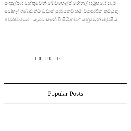
සංකල්පය හේතුවෙන් මෙඩිහෙල්ප් රෝහල් සමූහයේ සෑම
රෝහල් ශාඛාවක්ම වඩාත් සාර්ථකව තම ව්‍යාපාරික කටයුතු
පවත්වාගෙන යෑමට සමත් වී සිටිනවා” යනුවෙන් පැවසීය.
0
0
0
Popular Posts