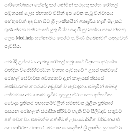
පාරිභෝගිකයා කේන්ද්‍ර කර ගනිමින් කටයුතු කරන රෝහල්
සමූහයක් ලෙස ජනතාව විසින් අප වෙත තැබූ විශ්වාසය
හේතුවෙන් අද වන විට ශ්‍රී ලාංකිකයින් අතදැරිය හැකි මිලකට
ගුණාත්මක තත්වයෙන් යුතු විශ්වාසදායී සුවසේවා සපයන්නකු
ලෙස Medihelp සන්නාමය පෙරට පැමිණ තිබෙනවා” යනුවෙන්
පැවසීය.
මෙහිදී උත්සවය ඇමතූ රෝහල් සමූහයේ විදායක අධ්‍යක්ෂ
චන්දික විජේසිරිවර්ධන මහතා පැවසුවේ “ උසස් තත්වයේ
රොහල් සේවාවක අවශ්‍යතාව දැන් කාලයක් තිස්සේ
බණ්ඩාරගම නගරයට අඩුවක් ව පැවතුනා. එබැවින් මෙබඳු
සේවාවක අවශ්‍යතාව දැඩිව දැනුනු ස්ථානයක අතීනවීන
වෛද්‍ය ප්‍රතිකර පහසුකම්වලින් සමන්විත මූලික ප්‍රතිකාර
සපයන රෝහලක් ස්ථාපිත කිරීමට හැකි වීම පිලිබඳව සතුටට
පත් වෙනවා. එමෙන්ම ශක්තිමත් උපායමාර්ගික වර්ධනයක්
සහ සාර්ථක ව්‍යාපාර ගමනක යෙදෙමින් ශ්‍රී ලාංකීය සුවසේවා