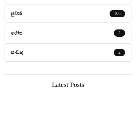
පුවත්
106
රෝග
2
සංවාද
2
Latest Posts