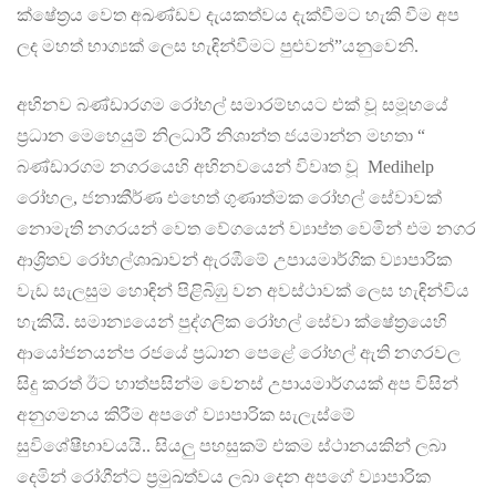
ක්ෂේත්‍රය වෙත අඛණ්ඩව දැයකත්වය දැක්වීමට හැකි වීම අප
ලද මහත් භාග්‍යක් ලෙස හැඳින්වීමට පුළුවන්”යනුවෙනි.
අභිනව බණ්ඩාරගම රෝහල් සමාරම්භයට එක් වූ සමූහයේ
ප්‍රධාන මෙහෙයුම් නිලධාරී නිශාන්ත ජයමාන්න මහතා “
බණ්ඩාරගම නගරයෙහි අභිනවයෙන් විවෘත වූ Medihelp
රෝහල, ජනාකීර්ණ එහෙත් ගුණාත්මක රෝහල් සේවාවක්
නොමැති නගරයන් වෙත වේගයෙන් ව්‍යාප්ත වෙමින් එම නගර
ආශ්‍රිතව රෝහල්ශාඛාවන් ඇරඹීමේ උපායමාර්ගික ව්‍යාපාරික
වැඩ සැලසුම හොඳින් පිළිබිඹු වන අවස්ථාවක් ලෙස හැඳින්විය
හැකියි. සමාන්‍යයෙන් පුද්ගලික රෝහල් සේවා ක්ෂේත්‍රයෙහි
ආයෝජනයන්ප රජයේ ප්‍රධාන පෙළේ රෝහල් ඇති නගරවල
සිදු කරත් ඊට හාත්පසින්ම වෙනස් උපායමාර්ගයක් අප විසින්
අනුගමනය කිරීම අපගේ ව්‍යාපාරික සැලැස්මේ
සුවිශේෂීභාවයයි.. සියලු පහසුකම් එකම ස්ථානයකින් ලබා
දෙමින් රෝගීන්ට ප්‍රමුඛත්වය ලබා දෙන අපගේ ව්‍යාපාරික