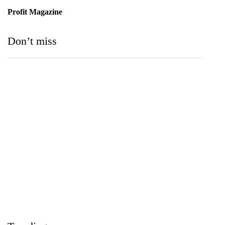
Profit Magazine
Don’t miss
Medihelp Hospitals NCQP 2026 රන් හා රිදී සම්මාන
තුන බැගින් දිනයි
August 5, 2026
IIHS Biological Foundation Programme සාමාන්‍ය
පෙළෙන් පසු ගෝලීය සෞඛ්‍ය වෘත්තිවලට නව