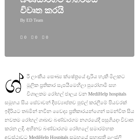
විවෘත කරයි
By
ED Team
0
0
0
ශ්‍
රී ලාංකීය සෞඛ්‍ය ක්ෂේත‍්‍රයේ දැරිය හැකි මිලකට
මූලික ප‍්‍රතිකාර සැපයීමෙහිලා පුරෝගාමී සහ
විශාලතම රෝහල් ජාලය වන MediHelp hospitals
සමූහය සිය සේවාවන් දීපව්‍යාප්තව පුළුල් කරලීමේ පියවරක්
ඉදිරියට තබමින් නවීන වෛද්‍ය ප්‍රතිකාරයන්ගෙන් සමන්විත සිය
නවතම රෝහල් ශාඛාව බණ්ඩාරගම නගරයේදී පසුගියදා විවෘත
කරන ලදි. අභිනව බණ්ඩාරගම රෝහලේ සමාරම්භක
අවස්ථාවට MediHelp Hospitals සමූහයේ සභාපති ලෙස්ලි