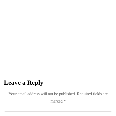
NEWSLETTER
Become a
Trendsetter
Sign up for Davenport’s Daily Digest and get
the best of Davenport, tailored for you.
Leave a Reply
Your email address will not be published.
Required fields are
marked
*