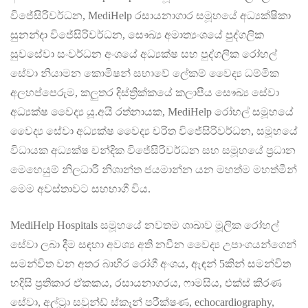
විජේසිරිවර්ධන, MediHelp රසායනාගාර සමූහයේ අධ්‍යක්ෂිකා
සුනන්දා විජේසිරිවර්ධන, සෞඛ්‍ය අමාත්‍යංශයේ පුද්ගලික
සුවසේවා සංවර්ධන අංශයේ අධ්‍යක්ෂ සහ පුද්ගලික රෝහල්
සේවා නියාමන කොමිෂන් සභාවේ ලේකම් වෛද්‍ය ධම්මික
අලහප්පෙරුම, කලුතර දිස්ත්‍රික්කයේ කලාපීය සෞඛ්‍ය සේවා
අධ්‍යක්ෂ වෛද්‍ය යූ.අයි රත්නායක, MediHelp රෝහල් සමූහයේ
වෛද්‍ය සේවා අධ්‍යක්ෂ වෛද්‍ය චරිත විජේසිරිවර්ධන, සමූහයේ
විධායක අධ්‍යක්ෂ චන්දික විජේසිරිවර්ධන සහ සමූහයේ ප්‍රධාන
මෙහෙයුම් නිලධාරී නිශාන්ත ජයමාන්න යන මහත්ම මහත්මීන්
මෙම අවස්තාවට සහභාගී විය.
MediHelp Hospitals සමූහයේ නවතම ශාඛාව මූලික රෝහල්
සේවා ලබා දීම සඳහා අවශ්‍ය අති නවීන වෛද්‍ය උපාංගයන්‌ගෙන්
සමන්විත වන අතර බාහිර රෝගී අංශය, ඇඳන් 5කින් සමන්විත
හදිසි ප්‍රතිකාර ඒකකය, රසායනාගරය, ෆාමසිය, එක්ස් කිරණ
සේවා, අල්ට්‍රා සවුන්ඩ් ස්කෑන් පරීක්ෂණ, echocardiography,