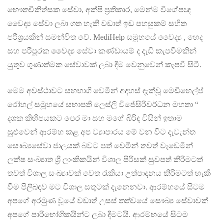
භෞතචිකිත්සක සේවා, අක්ෂි ප්‍රතිකාර, මෙන්ම විශේෂඥ
වෛද්‍ය සේවා ලබා ගත හැකි වඩාත් ඉඩ පහසුකම් සහිත
පරීශ්‍රයකින් සමන්විත වේ. MediHelp සමූහයේ වෛද්‍ය , හෙද
සහ පරීපූරක වෛද්‍ය සේවා කණ්ඩායම් ද දැඩි කැපවීමකින්
යුතුව ගුණාත්මක සේවාවක් ලබා දීම වෙනුවෙන් කැපවී සිටී.
මෙම අවස්ථාවට සහභාගි වෙමින් අදහස් දැක්වූ මෙඩිහෙල්ප්
රෝහල් සමූහයේ සභාපති ලෙස්ලි විජේසිරිවර්ධන මහතා “
දශක කිහිපයකට පෙර මා සහ මගේ බිරිඳ විසින් ඉතාම
සුළුවෙන් ආරම්භ කළ අප ව්‍යාපාරය මේ වන විට දැවැන්ත
සෞඛ්‍යසේවා ජාලයක් බවට පත් වෙමින් තවත් වැඩෙමින්
ලක්ෂ සංඛ්‍යාත ශ්‍රී ලාංකිකයින් විශාල පිරිසක් සුවපත් කිරීමටත්
තවත් විශාල සංඛ්‍යාවක් වෙත රැකියා උත්පාදනය කිරීමටත් හැකි
වීම පිලිබඳව මට විශාල සතුටක් දැනෙනවා. ආරම්භයේ සිටම
අපගේ අරමුණ වූයේ වඩාත් උසස් තත්වයේ සෞඛ්‍ය සේවාවක්
අපගේ පාරිභෝගිකයින්ට ලබා දීමටයි. ආරම්භයේ සිටම