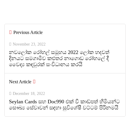
වෘත්තිවලට නව මාවතක් විවර කරයි
By
ED Team
Previous Article
0
0
November 23, 2022
නවලෝක රෝහල් සමූහය 2022 ලෝක හදවත්
දිනයට සමගාමීව කළුතර නාගොඩ රෝහලේ දී
වෛද්‍ය කඳවුරක් සංවිධානය කරයි
Next Article
December 18, 2022
Seylan Cards සහ Doc990 එක් වී කාඩ්පත් හිමියන්ට
සෞඛ්‍ය සේවාවන් සඳහා සුවිශේෂී වට්ටම් පිරිනමයි