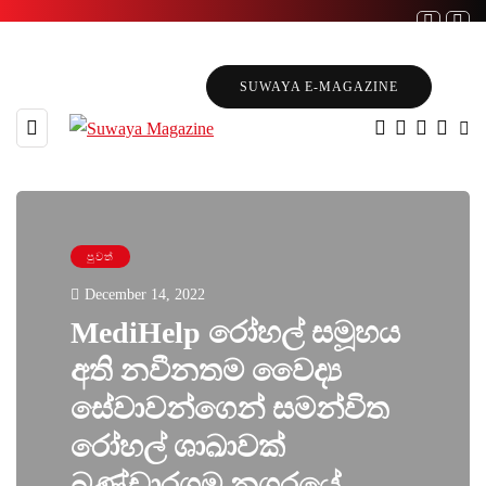
SUWAYA E-MAGAZINE
පුවත්
December 14, 2022
MediHelp රෝහල් සමූහය
අති නවීනතම වෛද්‍ය
සේවාවන්ගෙන් සමන්විත
රෝහල් ශාඛාවක්
බණ්ඩාරගම නග‌රයේ