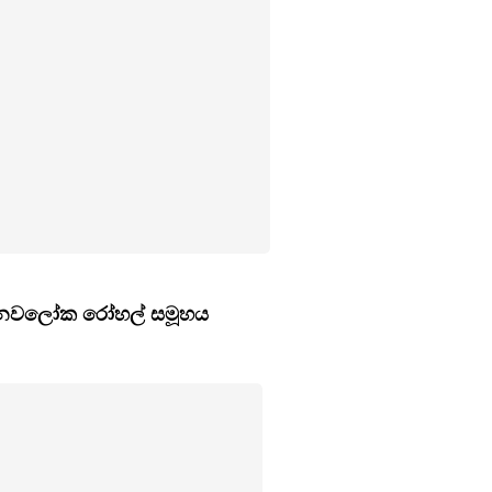
් නවලෝක රෝහල් සමූහය