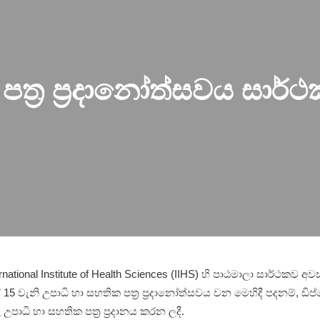
පත්‍ර ප්‍රදානෝත්සවය සාර්
rnational Institute of Health Sciences (IIHS) හි පාඨමාලා සාර්ථකව 
වැනි උපාධි හා සහතික පත්‍ර ප්‍රදානෝත්සවය වන මෙහිදී පදනම්, ඩිප්ලෝම
උපාධි හා සහතික පත්‍ර ප්‍රදානය කරන ලදී.