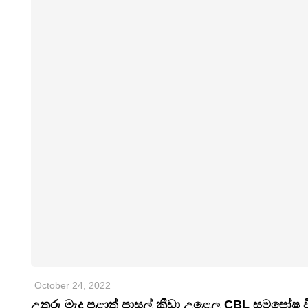
October 24, 2022
උතුරු මැද පළාත් පාසල් ක්‍රීඩා උළෙල CBL සමපෝෂ 