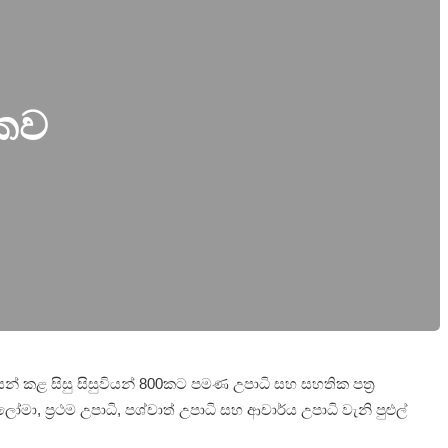
ථකව
අවසන් කළ සිසු සිසුවියන් 800කට පමණ උපාධි සහ සහතික පත්‍ර
ා, ප්‍රථම උපාධි, පශ්චාත් උපාධි සහ ආචාර්ය උපාධි වැනි පුළුල්