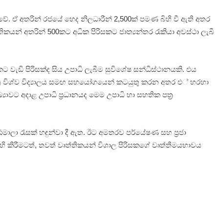
ක වේ. ඒ අතරින් රජයේ හෙද නිලධාරීන් 2,500ක් පමණ බිහි වී ඇති අතර
තිකයන් අතරින් 500කට අධික පිරිසකට ජාත්‍යන්තර රැකියා අවස්ථා ලැබී
0කට වැඩි පිරිසක්ද සිය උපාධි ලැබීම සුවිශේෂ සන්ධිස්ථානයකි. එය
වෙන්ට්‍රි විශ්ව විද්‍යාලය සමඟ සහයෝගයෙන් කටයුතු කරන අතර එ් හරහා
්‍යාවට අදාළ උපාධි ප්‍රධානයද මෙම උපාධි හා සහතික පත්‍ර
ඨමාලා රැසක් හඳුන්වා දී ඇත. ඊට අමතරව පර්යේෂණ සහ ප්‍රජා
ිහි කිරීමටත්, තවත් වෘත්තිකයන් විශාල පිරිසකගේ වෘත්තීමයභාවය