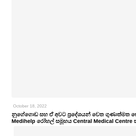
October 18, 2022
නුගේගොඩ සහ ඒ අවට ප‍්‍රදේශයන් වෙත ගුණාත්මත ස
Medihelp රෝහල් සමූහය Central Medical Centre