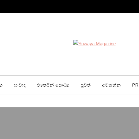
ග
සංවාද
එතෙරින් සෞඛ්‍ය
පුවත්
අමතන්න
PR