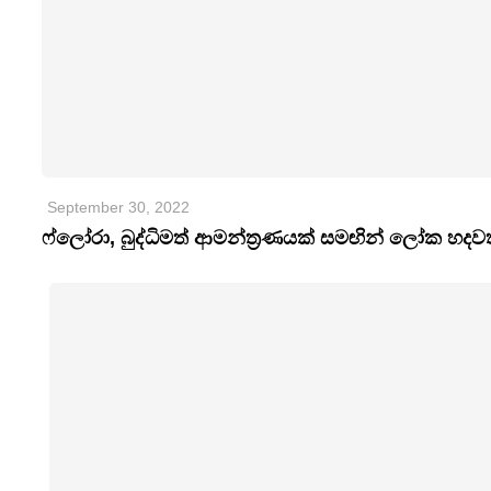
September 30, 2022
ෆ්ලෝරා, බුද්ධිමත් ආමන්ත්‍රණයක් සමඟින් ලෝක හදව