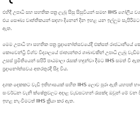
එහිදී උපාධි සහ සහතික පත්‍ර ලැබූ සිසු සිසුවියන් සමඟ IIHS ගෝලීය
එය සෙෳඛ්‍ය වෘත්තිකයන් සඳහා දිනෙන් දින ඉහළ යන ඉල්ලුම සැපිරීමට 
ඇත.
මෙම උපාධි හා සහතික පත්‍ර ප්‍රදානෝත්සවයේදී එක්සත් රාජධානියේ කොවෙ
කොවෙන්ට්‍රි විශ්ව විද්‍යාලයේ ජාත්‍යන්තර ශාඛාවකින් උපාධි ලැබූ වැ
උසස් ප්‍රමිතියෙන් සපිරි පාඨමාලා රැසක් හඳුන්වා දීමට IIHS සමත් වී 
ප්‍රදානෝත්සවය අතරතුරදී සිදු විය.
දශක දෙකකට වැඩි ඉතිහාසයක් සහිත IIHS ලොව පුරා ඇති යහපත් භාවිතව
සංවර්ධන වැනි ක්ෂේත්‍රවලට අදාළ වැඩසටහන් රැසක්ද ඔවුන් මේ වන වි
ඉහළ නැංවීමටත් IIHS ක්‍රියා කර ඇත.