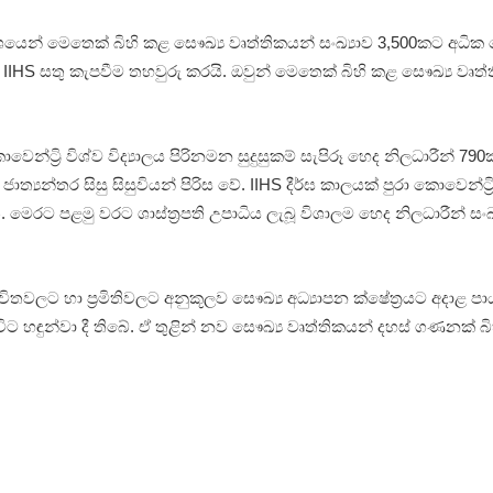
 වශයෙන් මෙතෙක් බිහි කළ සෙෳඛ්‍ය වෘත්තිකයන් සංඛ්‍යාව 3,500කට අධි
IIHS සතු කැපවීම තහවුරු කරයි. ඔවුන් මෙතෙක් බිහි කළ සෙෳඛ්‍ය වෘත්
න්ට්‍රි විශ්ව විද්‍යාලය පිරිනමන සුදුසුකම් සැපිරූ හෙද නිලධාරීන් 79
ඩිම ජාත්‍යන්තර සිසු සිසුවියන් පිරිස වේ. IIHS දීර්ඝ කාලයක් පුරා කො
ඇත. මෙරට පළමු වරට ශාස්ත්‍රපති උපාධිය ලැබූ විශාලම හෙද නිලධාරීන් සංඛ
ලට හා ප්‍රමිතිවලට අනුකූලව සෙෳඛ්‍ය අධ්‍යාපන ක්ෂේත්‍රයට අදාළ පා
ට හඳුන්වා දී තිබේ. ඒ තුළින් නව සෙෳඛ්‍ය වෘත්තිකයන් දහස් ගණනක් බ