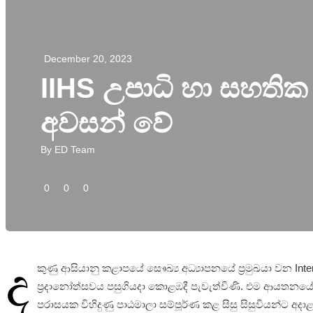
December 20, 2023
IIHS උපාධි හා සහතික 
අවසන් වේ
By
ED Team
0
0
0
ද
කුණු ආසියානු කළාපයේ සෙෳඛ්‍ය අධ්‍යාපනයේ ප්‍රමුඛයා වන Inte
ප්‍රදානෝත්සවය පසුගියදා කොළඹදී පැවැත්විණි. එම ආයතනයේ 15 
පරාසයක විහිදුණු පාඨමාලා සම්පූර්ණ කළ සිසු සිසුවියන්ට අදාළ 