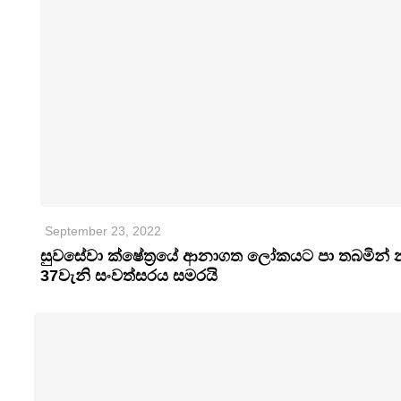
September 23, 2022
සුවසේවා ක්ෂේත්‍රයේ ආනාගත ලෝකයට පා තබමින
37වැනි සංවත්සරය සමරයි