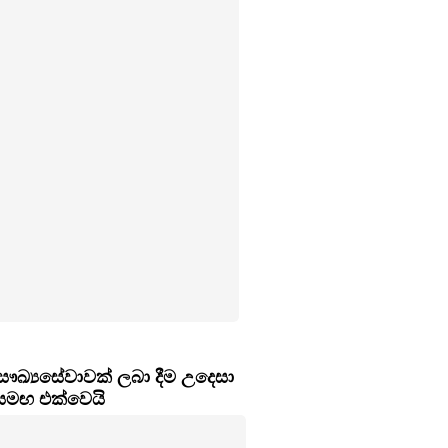
ෞඛ්‍යසේවාවක් ලබා දීම උදෙසා
 සමඟ එක්වෙයි