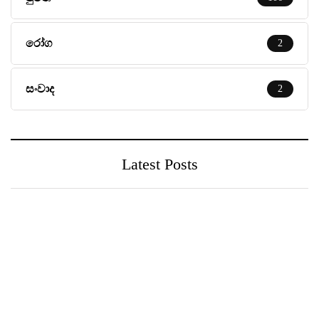
රෝග
2
සංවාද
2
Latest Posts