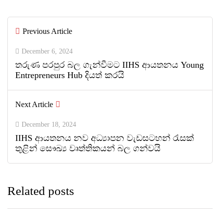
By
ED Team
Previous Article
0
0
December 6, 2024
තරුණ පරපුර බල ගැන්වීමට IIHS ආයතනය Young
Entrepreneurs Hub දියත් කරයි
Next Article
December 18, 2024
IIHS ආයතනය නව අධ්‍යාපන වැඩසටහන් රැසක්
තුළින් සෞඛ්‍ය වෘත්තිකයන් බල ගන්වයි
Related posts