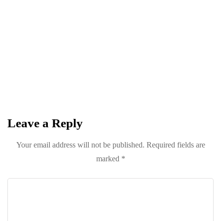
NEWSLETTER
Become a
Trendsetter
Sign up for Davenport’s Daily Digest and get
the best of Davenport, tailored for you.
Leave a Reply
Your email address will not be published.
Required fields are
marked
*