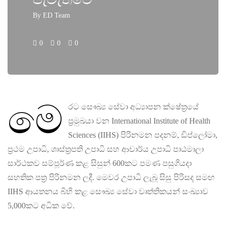
By
ED Team
0
0
0
මෙ
රට සෞඛ්‍ය සේවා අධ්‍යාපන ක්ෂේත්‍රයේ
ප්‍රමුඛයා වන International Institute of Health
Sciences (IIHS) පිරිනමන පදනම්, ඩිප්ලෝමා,
ප්‍රථම උපාධි, ශාස්ත්‍රපති උපාධි සහ ආචාර්ය උපාධි පාඨමාලා
සාර්ථකව සම්පූර්ණ කළ සිසුන් 600කට පමණ පසුගියදා
සහතික පත්‍ර පිරිනමන ලදී. මෙවර උපාධි ලැබූ සිසු පිරිසද සමඟ
IIHS ආයතනය බිහි කළ සෞඛ්‍ය සේවා වෘත්තිකයන් සංඛ්‍යාව
5,000කට අධික වේ.