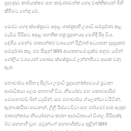
පුහුණුව කාර්යක්ෂම සහ කරුණාවන්ත හෙද වෘත්තිකයන් බිහි
කිරීමට හේතු වේ.
මෙරට හෙද ක්ෂේත්‍රයට අදාළ ශාස්ත්‍රපති උපාධි සම්පූර්ණ කළ
වැඩිම පිරිසට අදාළ සහතික පත්‍ර ප්‍රදානයද මෙහිදී සිදු විය.
දේශීය මෙන්ම ජාත්‍යන්තර වශයෙන් පිළිගත් අධ්‍යාපන සුදුසුකම්
සම්පූර්ණ කළ එම සිසුන් IIHS ආයතනයේ දැක්ම අනුව යමින්
ගෝලීය වශයෙන් සෞඛ්‍ය ක්ෂේත්‍රයේ උන්නතියට දායක වනු
ඇත.
මහාචාර්ය අසිත ද සිල්වා උපාධි ප්‍රදානෝත්සවයේ ප්‍රධාන
ආරාධිතයා ලෙස සහභාගී විය. නියෝජ්‍ය මහ කොමසාරිස්
මොහොමඩ් බින් ට්‍යුමින්, සම මහාචාර්ය ග්ලෙන්ඩා වයිටින්,
ඇනා-කයිසා පාටනන්, ලිලී රිස්ටෙවිටා සහ ජාර්මෝ පාම් ඇතුළු
ජාත්‍යන්තරය නියෝජනය කරන ආරාධිතයෝ විශාල පිරිසක්ද
ඊට සහභාගී වූහ. ඔවුන්ගේ සහභාගිත්වය තුළින් IIHS