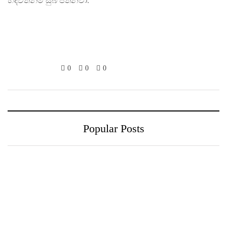
හදවතින්ම සුබ පතනවා.”
0
0
0
Popular Posts