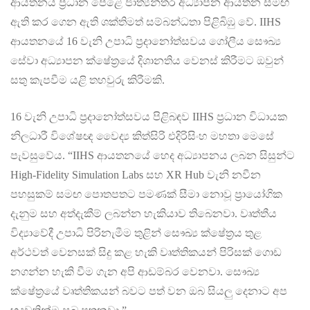
ආයතනය ප්‍රධාන පෙළේ ජාත්‍යන්තර අධ්‍යාපන ආයතන සමඟ
ඇති කර ගෙන ඇති ශක්තිමත් සම්බන්ධතා පිළිබිඹු වේ. IIHS
ආයතනයේ 16 වැනි උපාධි ප්‍රදානෝත්සවය ගෝලීය සෞඛ්‍ය
සේවා අධ්‍යාපන ක්ෂේත්‍රයේ දිශානතිය වෙනස් කිරීමට ඔවුන්
සතු කැපවීම යළි තහවුරු කිරීමකි.
16 වැනි උපාධි ප්‍රදානෝත්සවය පිළිබඳව IIHS ප්‍රධාන විධායක
නිලධාරී විශේෂඥ වෛද්‍ය කිත්සිරි එදිරිසිංහ මහතා මෙසේ
පැවසුවේය. “IIHS ආයතනයේ හෙද අධ්‍යාපනය ලබන සිසුන්ට
High-Fidelity Simulation Labs සහ XR Hub වැනි නවීන
පහසුකම් සමඟ පොතපතට පමණක් සීමා නොවූ ප්‍රායෝගික
දැනුම සහ අත්දැකීම් ලබන්න හැකියාව තිබෙනවා. වෘත්තීය
විද්‍යාවේදී උපාධි පිරිනැමීම තුළින් සෞඛ්‍ය ක්ෂේත්‍රය තුළ
අර්ථවත් වෙනසක් සිදු කළ හැකි වෘත්තිකයන් පිරිසක් ගොඩ
නගන්න හැකි වීම ගැන අපි ආඩම්බර වෙනවා. සෞඛ්‍ය
ක්ෂේත්‍රයේ වෘත්තිකයන් බවට පත් වන ඔබ සියලු දෙනාට අප