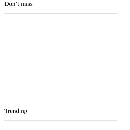
Don’t miss
Medihelp Hospitals NCQP 2026 රන් හා රිදී සම්මාන
තුන බැගින් දිනයි
IIHS Biological Foundation Programme සාමාන්‍ය
පෙළෙන් පසු ගෝලීය සෞඛ්‍ය වෘත්තිවලට නව
Trending
මාවතක් විවර කරයි