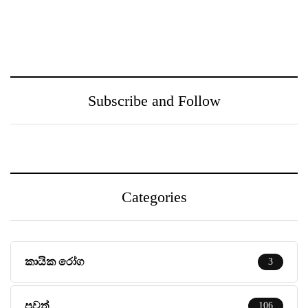
ඖෂධ පහසුවෙන්
නුගේගොඩ සහ ඒ අවට
සොයාගන්න PayMaster
ප‍්‍රදේශයන් වෙත
වෙතින් MediSearch
ගුණාත්මත
හදුන්වා දෙයි
සෞඛ්‍යසේවාවක් ලබා දීම
උදෙසා Medihelp රෝහල්
සමූහය Central Medical
Subscribe and Follow
Centre සමඟ එක්වෙයි
Categories
කායික රෝග
3
පුවත්
106