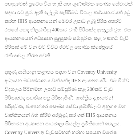
පහසුවෙන් ප්‍රවේශ විය හැකි සහ ගුණාත්මක සෞඛ්‍ය සේවාවක්
සඳහා රට පුරා ඇති ඉල්ලුම සැපිරීමට විශාල කාර්යභාරයක් ඉටු
කරන IIHS ආයතනයෙන් මෙවර උපාධි ලැබූ පිරිස අතරට
රජයේ හෙද නිලධාරීහු 400කට වැඩි පිරිසක්ද ඇතුළත් වූහ. එම
ආයතනයෙන් අධ්‍යාපන සුදුසුකම් සම්පූර්ණ කළ 500කට වැඩි
පිරිසක් මේ වන විට විවිධ රටවල සෞඛ්‍ය ක්ෂේත්‍රයේ
රැකියාවල නිරත වෙති.
දකුණු ආසියානු කළාපය සඳහා වන Coventry University
අධ්‍යයන මධ්‍යස්ථානය වන්නේද IIHS ආයතනයයි. එම විශ්ව
විද්‍යාලය පිරිනමන උපාධි සම්පූර්ණ කළ 200කට වැඩි
පිරිසකටද සහතික පත්‍ර පිරිනැමිණි. ශාස්ත්‍රීය දැනුමෙන්
පරිපූර්ණ, ජාත්‍යන්තර සෞඛ්‍ය සේවා ප්‍රමිතිවලට අනුගත වන
වෘත්තිකයන් බිහි කිරීම අරමුණු කර ගත් IIHS ආයතනය
පිරිනමන අධ්‍යාපන පාඨමාලා සියල්ල ප්‍රමිතියෙන් ඉහළය.
Coventry University වැඩසටහන් හරහා සපයන විශේෂ