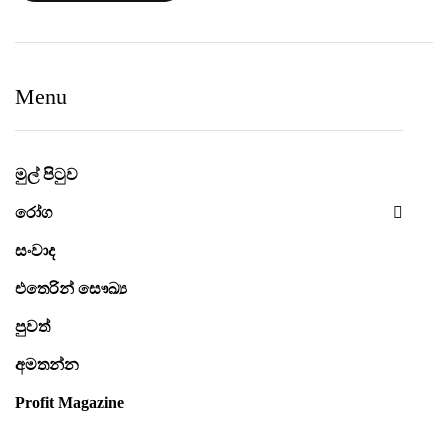
Menu
මුල් පිටුව
රෝග
සංවාද
එතෙරින් සෞඛ්‍ය
පුවත්
අමතන්න
Profit Magazine