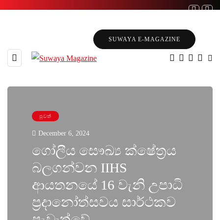
SUWAYA E-MAGAZINE
පුවත්
December 6, 2024
ගෝලීය සෞඛ්‍ය ක්ෂේත්‍රය
බලගන්වන IIHS
ආයතනයේ 16 වැනි උපාධි
ප්‍රදානෝත්සවය සාර්ථකව
පැවැත්වේ